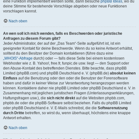
eine Funktion implementiert werden sollte, dann besuche
phpBB Ideas
, wo du
deine Stimme für bestehende Vorschläge abgeben oder neue Funktionen
vorschlagen kannst.
Nach oben
An wen soll ich mich wenden, falls es Beschwerden oder juristische
Anfragen zu diesem Forum gibt?
Jeder Administrator, der auf der „Das Team“-Seite aufgeführt ist, ist ein
geeigneter Kontakt für deine Beschwerde. Wenn du so keine Antwort erhältst,
solltest du den Besitzer der Domain kontaktieren (führe dazu eine
„WHOIS“-Abfrage
durch) oder — falls diese Seite bei einem kostenlosen
Webhoster wie z. B. Yahoo!, free.fr, funpic.de usw. liegt — den Support oder
den Abuse-Kontakt des betreffenden Dienstes. Bitte beachte, dass phpBB
Limited (phpBB.com) und phpBB Deutschland e. V. (phpBB.de)
absolut keinen
Einfluss
auf die Benutzung oder den oder die Benutzer der Forensoftware
haben und dafür in keiner Weise zur Verantwortung herangezogen werden
können. Kontaktiere daher nie phpBB Limited oder phpBB Deutschland e. V. in
Zusammenhang mit jeglichen juristischen Fragen (Unterlassungserklärungen,
Haftungsfragen usw.), die
sich nicht direkt
auf die Websiten phpbb.com,
phpbb.de oder die phpBB-Software selbst beziehen. Falls du phpBB Limited
oder phpBB Deutschland e. V. E-Mails schreibst, die die
Softwarenutzung
durch Dritte
betreffen, so wirst du, wenn überhaupt, höchstens eine knappe
Antwort erhalten.
Nach oben