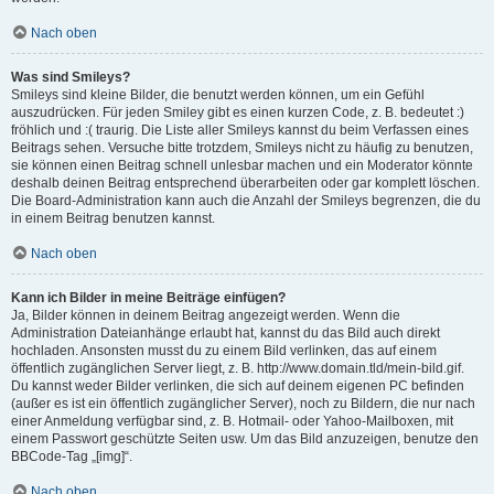
Nach oben
Was sind Smileys?
Smileys sind kleine Bilder, die benutzt werden können, um ein Gefühl
auszudrücken. Für jeden Smiley gibt es einen kurzen Code, z. B. bedeutet :)
fröhlich und :( traurig. Die Liste aller Smileys kannst du beim Verfassen eines
Beitrags sehen. Versuche bitte trotzdem, Smileys nicht zu häufig zu benutzen,
sie können einen Beitrag schnell unlesbar machen und ein Moderator könnte
deshalb deinen Beitrag entsprechend überarbeiten oder gar komplett löschen.
Die Board-Administration kann auch die Anzahl der Smileys begrenzen, die du
in einem Beitrag benutzen kannst.
Nach oben
Kann ich Bilder in meine Beiträge einfügen?
Ja, Bilder können in deinem Beitrag angezeigt werden. Wenn die
Administration Dateianhänge erlaubt hat, kannst du das Bild auch direkt
hochladen. Ansonsten musst du zu einem Bild verlinken, das auf einem
öffentlich zugänglichen Server liegt, z. B. http://www.domain.tld/mein-bild.gif.
Du kannst weder Bilder verlinken, die sich auf deinem eigenen PC befinden
(außer es ist ein öffentlich zugänglicher Server), noch zu Bildern, die nur nach
einer Anmeldung verfügbar sind, z. B. Hotmail- oder Yahoo-Mailboxen, mit
einem Passwort geschützte Seiten usw. Um das Bild anzuzeigen, benutze den
BBCode-Tag „[img]“.
Nach oben