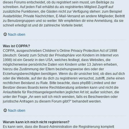
dieses Forums entscheidet, ob du registriert sein musst, um Beiträge zu
schreiben. Auf jeden Fall erhältst du als registriertes Mitglied Zugriff auf
zusätzliche Funktionen, die Gästen nicht zur Verfügung stehen: zum Beispiel
Avatarbilder, Private Nachrichten, E-Mail-Versand an andere Mitglieder, Beitritt
zu Benutzergruppen und so weiter. Wir empfehlen dir eine Anmeldung, da sie
schnell erledigt ist und dir zahlreiche Vorteile bietet.
Nach oben
Was ist COPPA?
COPPA, ausgeschrieben Children’s Online Privacy Protection Act of 1998
(deutsch: Gesetz zum Schutz der Privatsphäre von Kindern im Internet von
1998) ist ein Gesetz in den USA, welches festlegt, dass Websites, die
möglicherweise persönliche Daten von Kindern unter 13 Jahren erheben,
hierzu die Zustimmung der Eltern beziehungsweise des oder der
Erziehungsberechtigten benötigen. Wenn du dir unsicher bist, ob dies auf dich
oder die Website, auf der du dich zu registrieren versuchst, zutrifft, ziehe einen
rechtlichen Beistand zu Rate. Bitte beachte, dass phpBB Limited und der
Besitzer dieses Boards keine Rechtsberatung anbieten kann und nicht die
Anlaufstelle für Rechtsangelegenheiten jeglicher Art ist; außer solchen, die
unter der Frage „An wen soll ich mich wenden, falls es Beschwerden oder
juristische Anfragen zu diesem Forum gibt?“ behandelt werden.
Nach oben
Warum kann ich mich nicht registrieren?
Es kann sein, dass die Board-Administration die Registrierung komplett