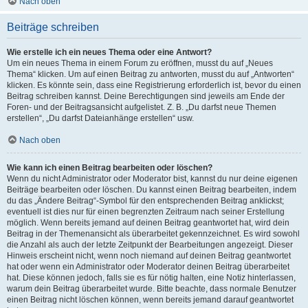
Nach oben
Beiträge schreiben
Wie erstelle ich ein neues Thema oder eine Antwort?
Um ein neues Thema in einem Forum zu eröffnen, musst du auf „Neues
Thema“ klicken. Um auf einen Beitrag zu antworten, musst du auf „Antworten“
klicken. Es könnte sein, dass eine Registrierung erforderlich ist, bevor du einen
Beitrag schreiben kannst. Deine Berechtigungen sind jeweils am Ende der
Foren- und der Beitragsansicht aufgelistet. Z. B. „Du darfst neue Themen
erstellen“, „Du darfst Dateianhänge erstellen“ usw.
Nach oben
Wie kann ich einen Beitrag bearbeiten oder löschen?
Wenn du nicht Administrator oder Moderator bist, kannst du nur deine eigenen
Beiträge bearbeiten oder löschen. Du kannst einen Beitrag bearbeiten, indem
du das „Ändere Beitrag“-Symbol für den entsprechenden Beitrag anklickst;
eventuell ist dies nur für einen begrenzten Zeitraum nach seiner Erstellung
möglich. Wenn bereits jemand auf deinen Beitrag geantwortet hat, wird dein
Beitrag in der Themenansicht als überarbeitet gekennzeichnet. Es wird sowohl
die Anzahl als auch der letzte Zeitpunkt der Bearbeitungen angezeigt. Dieser
Hinweis erscheint nicht, wenn noch niemand auf deinen Beitrag geantwortet
hat oder wenn ein Administrator oder Moderator deinen Beitrag überarbeitet
hat. Diese können jedoch, falls sie es für nötig halten, eine Notiz hinterlassen,
warum dein Beitrag überarbeitet wurde. Bitte beachte, dass normale Benutzer
einen Beitrag nicht löschen können, wenn bereits jemand darauf geantwortet