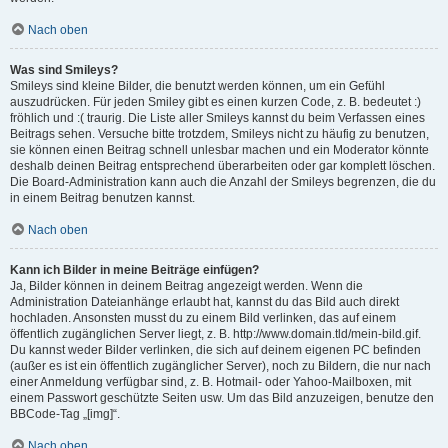
Nach oben
Was sind Smileys?
Smileys sind kleine Bilder, die benutzt werden können, um ein Gefühl
auszudrücken. Für jeden Smiley gibt es einen kurzen Code, z. B. bedeutet :)
fröhlich und :( traurig. Die Liste aller Smileys kannst du beim Verfassen eines
Beitrags sehen. Versuche bitte trotzdem, Smileys nicht zu häufig zu benutzen,
sie können einen Beitrag schnell unlesbar machen und ein Moderator könnte
deshalb deinen Beitrag entsprechend überarbeiten oder gar komplett löschen.
Die Board-Administration kann auch die Anzahl der Smileys begrenzen, die du
in einem Beitrag benutzen kannst.
Nach oben
Kann ich Bilder in meine Beiträge einfügen?
Ja, Bilder können in deinem Beitrag angezeigt werden. Wenn die
Administration Dateianhänge erlaubt hat, kannst du das Bild auch direkt
hochladen. Ansonsten musst du zu einem Bild verlinken, das auf einem
öffentlich zugänglichen Server liegt, z. B. http://www.domain.tld/mein-bild.gif.
Du kannst weder Bilder verlinken, die sich auf deinem eigenen PC befinden
(außer es ist ein öffentlich zugänglicher Server), noch zu Bildern, die nur nach
einer Anmeldung verfügbar sind, z. B. Hotmail- oder Yahoo-Mailboxen, mit
einem Passwort geschützte Seiten usw. Um das Bild anzuzeigen, benutze den
BBCode-Tag „[img]“.
Nach oben