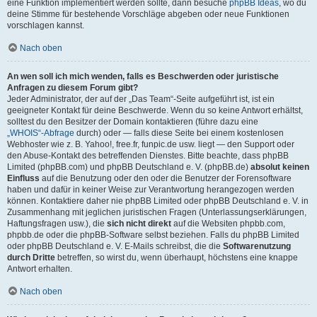
eine Funktion implementiert werden sollte, dann besuche
phpBB Ideas
, wo du
deine Stimme für bestehende Vorschläge abgeben oder neue Funktionen
vorschlagen kannst.
Nach oben
An wen soll ich mich wenden, falls es Beschwerden oder juristische
Anfragen zu diesem Forum gibt?
Jeder Administrator, der auf der „Das Team“-Seite aufgeführt ist, ist ein
geeigneter Kontakt für deine Beschwerde. Wenn du so keine Antwort erhältst,
solltest du den Besitzer der Domain kontaktieren (führe dazu eine
„WHOIS“-Abfrage
durch) oder — falls diese Seite bei einem kostenlosen
Webhoster wie z. B. Yahoo!, free.fr, funpic.de usw. liegt — den Support oder
den Abuse-Kontakt des betreffenden Dienstes. Bitte beachte, dass phpBB
Limited (phpBB.com) und phpBB Deutschland e. V. (phpBB.de)
absolut keinen
Einfluss
auf die Benutzung oder den oder die Benutzer der Forensoftware
haben und dafür in keiner Weise zur Verantwortung herangezogen werden
können. Kontaktiere daher nie phpBB Limited oder phpBB Deutschland e. V. in
Zusammenhang mit jeglichen juristischen Fragen (Unterlassungserklärungen,
Haftungsfragen usw.), die
sich nicht direkt
auf die Websiten phpbb.com,
phpbb.de oder die phpBB-Software selbst beziehen. Falls du phpBB Limited
oder phpBB Deutschland e. V. E-Mails schreibst, die die
Softwarenutzung
durch Dritte
betreffen, so wirst du, wenn überhaupt, höchstens eine knappe
Antwort erhalten.
Nach oben