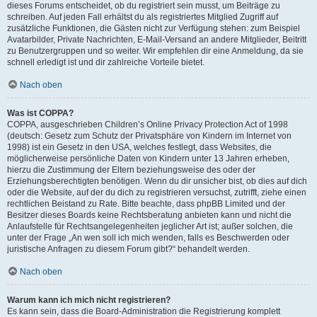
dieses Forums entscheidet, ob du registriert sein musst, um Beiträge zu
schreiben. Auf jeden Fall erhältst du als registriertes Mitglied Zugriff auf
zusätzliche Funktionen, die Gästen nicht zur Verfügung stehen: zum Beispiel
Avatarbilder, Private Nachrichten, E-Mail-Versand an andere Mitglieder, Beitritt
zu Benutzergruppen und so weiter. Wir empfehlen dir eine Anmeldung, da sie
schnell erledigt ist und dir zahlreiche Vorteile bietet.
Nach oben
Was ist COPPA?
COPPA, ausgeschrieben Children’s Online Privacy Protection Act of 1998
(deutsch: Gesetz zum Schutz der Privatsphäre von Kindern im Internet von
1998) ist ein Gesetz in den USA, welches festlegt, dass Websites, die
möglicherweise persönliche Daten von Kindern unter 13 Jahren erheben,
hierzu die Zustimmung der Eltern beziehungsweise des oder der
Erziehungsberechtigten benötigen. Wenn du dir unsicher bist, ob dies auf dich
oder die Website, auf der du dich zu registrieren versuchst, zutrifft, ziehe einen
rechtlichen Beistand zu Rate. Bitte beachte, dass phpBB Limited und der
Besitzer dieses Boards keine Rechtsberatung anbieten kann und nicht die
Anlaufstelle für Rechtsangelegenheiten jeglicher Art ist; außer solchen, die
unter der Frage „An wen soll ich mich wenden, falls es Beschwerden oder
juristische Anfragen zu diesem Forum gibt?“ behandelt werden.
Nach oben
Warum kann ich mich nicht registrieren?
Es kann sein, dass die Board-Administration die Registrierung komplett