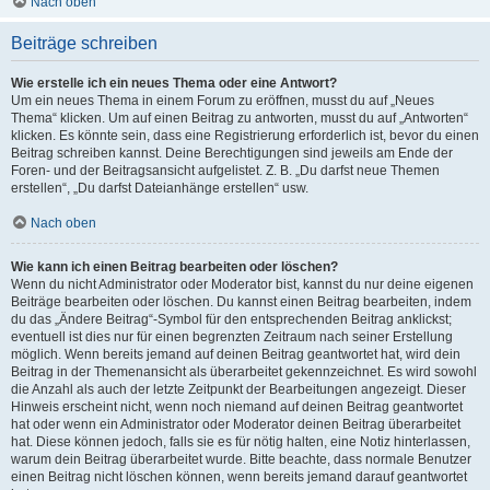
Nach oben
Beiträge schreiben
Wie erstelle ich ein neues Thema oder eine Antwort?
Um ein neues Thema in einem Forum zu eröffnen, musst du auf „Neues
Thema“ klicken. Um auf einen Beitrag zu antworten, musst du auf „Antworten“
klicken. Es könnte sein, dass eine Registrierung erforderlich ist, bevor du einen
Beitrag schreiben kannst. Deine Berechtigungen sind jeweils am Ende der
Foren- und der Beitragsansicht aufgelistet. Z. B. „Du darfst neue Themen
erstellen“, „Du darfst Dateianhänge erstellen“ usw.
Nach oben
Wie kann ich einen Beitrag bearbeiten oder löschen?
Wenn du nicht Administrator oder Moderator bist, kannst du nur deine eigenen
Beiträge bearbeiten oder löschen. Du kannst einen Beitrag bearbeiten, indem
du das „Ändere Beitrag“-Symbol für den entsprechenden Beitrag anklickst;
eventuell ist dies nur für einen begrenzten Zeitraum nach seiner Erstellung
möglich. Wenn bereits jemand auf deinen Beitrag geantwortet hat, wird dein
Beitrag in der Themenansicht als überarbeitet gekennzeichnet. Es wird sowohl
die Anzahl als auch der letzte Zeitpunkt der Bearbeitungen angezeigt. Dieser
Hinweis erscheint nicht, wenn noch niemand auf deinen Beitrag geantwortet
hat oder wenn ein Administrator oder Moderator deinen Beitrag überarbeitet
hat. Diese können jedoch, falls sie es für nötig halten, eine Notiz hinterlassen,
warum dein Beitrag überarbeitet wurde. Bitte beachte, dass normale Benutzer
einen Beitrag nicht löschen können, wenn bereits jemand darauf geantwortet