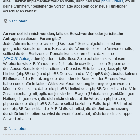
eine Funktion implementiert werden sollte, dann besuche
phpBB Ideas
, wo du
deine Stimme für bestehende Vorschläge abgeben oder neue Funktionen
vorschlagen kannst.
Nach oben
An wen soll ich mich wenden, falls es Beschwerden oder juristische
Anfragen zu diesem Forum gibt?
Jeder Administrator, der auf der „Das Team“-Seite aufgeführt ist, ist ein
geeigneter Kontakt für deine Beschwerde. Wenn du so keine Antwort erhältst,
solltest du den Besitzer der Domain kontaktieren (führe dazu eine
„WHOIS“-Abfrage
durch) oder — falls diese Seite bei einem kostenlosen
Webhoster wie z. B. Yahoo!, free.fr, funpic.de usw. liegt — den Support oder
den Abuse-Kontakt des betreffenden Dienstes. Bitte beachte, dass phpBB
Limited (phpBB.com) und phpBB Deutschland e. V. (phpBB.de)
absolut keinen
Einfluss
auf die Benutzung oder den oder die Benutzer der Forensoftware
haben und dafür in keiner Weise zur Verantwortung herangezogen werden
können. Kontaktiere daher nie phpBB Limited oder phpBB Deutschland e. V. in
Zusammenhang mit jeglichen juristischen Fragen (Unterlassungserklärungen,
Haftungsfragen usw.), die
sich nicht direkt
auf die Websiten phpbb.com,
phpbb.de oder die phpBB-Software selbst beziehen. Falls du phpBB Limited
oder phpBB Deutschland e. V. E-Mails schreibst, die die
Softwarenutzung
durch Dritte
betreffen, so wirst du, wenn überhaupt, höchstens eine knappe
Antwort erhalten.
Nach oben