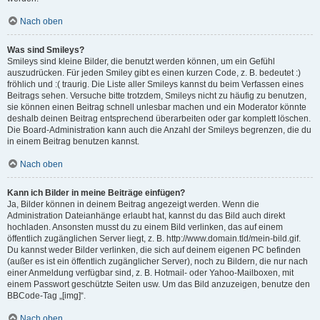
Nach oben
Was sind Smileys?
Smileys sind kleine Bilder, die benutzt werden können, um ein Gefühl
auszudrücken. Für jeden Smiley gibt es einen kurzen Code, z. B. bedeutet :)
fröhlich und :( traurig. Die Liste aller Smileys kannst du beim Verfassen eines
Beitrags sehen. Versuche bitte trotzdem, Smileys nicht zu häufig zu benutzen,
sie können einen Beitrag schnell unlesbar machen und ein Moderator könnte
deshalb deinen Beitrag entsprechend überarbeiten oder gar komplett löschen.
Die Board-Administration kann auch die Anzahl der Smileys begrenzen, die du
in einem Beitrag benutzen kannst.
Nach oben
Kann ich Bilder in meine Beiträge einfügen?
Ja, Bilder können in deinem Beitrag angezeigt werden. Wenn die
Administration Dateianhänge erlaubt hat, kannst du das Bild auch direkt
hochladen. Ansonsten musst du zu einem Bild verlinken, das auf einem
öffentlich zugänglichen Server liegt, z. B. http://www.domain.tld/mein-bild.gif.
Du kannst weder Bilder verlinken, die sich auf deinem eigenen PC befinden
(außer es ist ein öffentlich zugänglicher Server), noch zu Bildern, die nur nach
einer Anmeldung verfügbar sind, z. B. Hotmail- oder Yahoo-Mailboxen, mit
einem Passwort geschützte Seiten usw. Um das Bild anzuzeigen, benutze den
BBCode-Tag „[img]“.
Nach oben