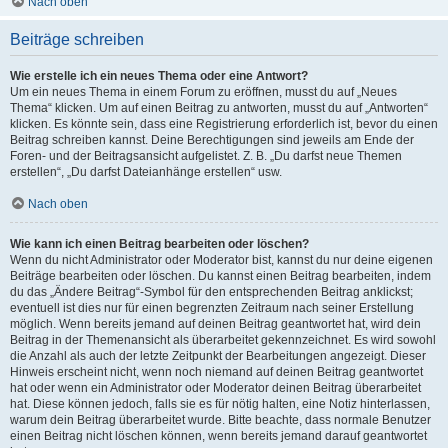
Nach oben
Beiträge schreiben
Wie erstelle ich ein neues Thema oder eine Antwort?
Um ein neues Thema in einem Forum zu eröffnen, musst du auf „Neues
Thema“ klicken. Um auf einen Beitrag zu antworten, musst du auf „Antworten“
klicken. Es könnte sein, dass eine Registrierung erforderlich ist, bevor du einen
Beitrag schreiben kannst. Deine Berechtigungen sind jeweils am Ende der
Foren- und der Beitragsansicht aufgelistet. Z. B. „Du darfst neue Themen
erstellen“, „Du darfst Dateianhänge erstellen“ usw.
Nach oben
Wie kann ich einen Beitrag bearbeiten oder löschen?
Wenn du nicht Administrator oder Moderator bist, kannst du nur deine eigenen
Beiträge bearbeiten oder löschen. Du kannst einen Beitrag bearbeiten, indem
du das „Ändere Beitrag“-Symbol für den entsprechenden Beitrag anklickst;
eventuell ist dies nur für einen begrenzten Zeitraum nach seiner Erstellung
möglich. Wenn bereits jemand auf deinen Beitrag geantwortet hat, wird dein
Beitrag in der Themenansicht als überarbeitet gekennzeichnet. Es wird sowohl
die Anzahl als auch der letzte Zeitpunkt der Bearbeitungen angezeigt. Dieser
Hinweis erscheint nicht, wenn noch niemand auf deinen Beitrag geantwortet
hat oder wenn ein Administrator oder Moderator deinen Beitrag überarbeitet
hat. Diese können jedoch, falls sie es für nötig halten, eine Notiz hinterlassen,
warum dein Beitrag überarbeitet wurde. Bitte beachte, dass normale Benutzer
einen Beitrag nicht löschen können, wenn bereits jemand darauf geantwortet