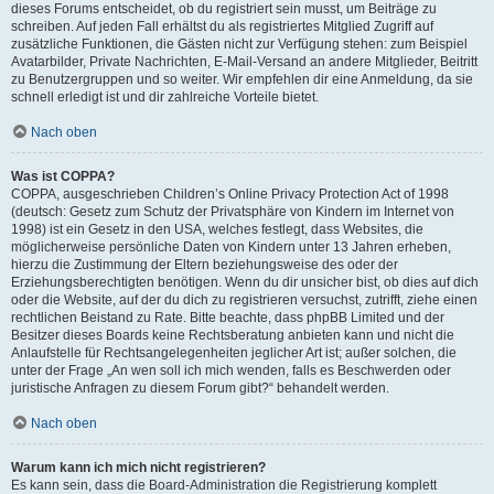
dieses Forums entscheidet, ob du registriert sein musst, um Beiträge zu
schreiben. Auf jeden Fall erhältst du als registriertes Mitglied Zugriff auf
zusätzliche Funktionen, die Gästen nicht zur Verfügung stehen: zum Beispiel
Avatarbilder, Private Nachrichten, E-Mail-Versand an andere Mitglieder, Beitritt
zu Benutzergruppen und so weiter. Wir empfehlen dir eine Anmeldung, da sie
schnell erledigt ist und dir zahlreiche Vorteile bietet.
Nach oben
Was ist COPPA?
COPPA, ausgeschrieben Children’s Online Privacy Protection Act of 1998
(deutsch: Gesetz zum Schutz der Privatsphäre von Kindern im Internet von
1998) ist ein Gesetz in den USA, welches festlegt, dass Websites, die
möglicherweise persönliche Daten von Kindern unter 13 Jahren erheben,
hierzu die Zustimmung der Eltern beziehungsweise des oder der
Erziehungsberechtigten benötigen. Wenn du dir unsicher bist, ob dies auf dich
oder die Website, auf der du dich zu registrieren versuchst, zutrifft, ziehe einen
rechtlichen Beistand zu Rate. Bitte beachte, dass phpBB Limited und der
Besitzer dieses Boards keine Rechtsberatung anbieten kann und nicht die
Anlaufstelle für Rechtsangelegenheiten jeglicher Art ist; außer solchen, die
unter der Frage „An wen soll ich mich wenden, falls es Beschwerden oder
juristische Anfragen zu diesem Forum gibt?“ behandelt werden.
Nach oben
Warum kann ich mich nicht registrieren?
Es kann sein, dass die Board-Administration die Registrierung komplett