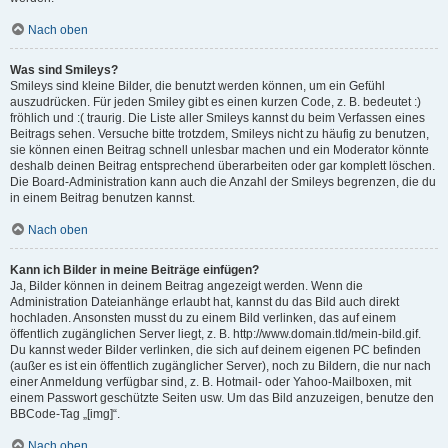
Nach oben
Was sind Smileys?
Smileys sind kleine Bilder, die benutzt werden können, um ein Gefühl
auszudrücken. Für jeden Smiley gibt es einen kurzen Code, z. B. bedeutet :)
fröhlich und :( traurig. Die Liste aller Smileys kannst du beim Verfassen eines
Beitrags sehen. Versuche bitte trotzdem, Smileys nicht zu häufig zu benutzen,
sie können einen Beitrag schnell unlesbar machen und ein Moderator könnte
deshalb deinen Beitrag entsprechend überarbeiten oder gar komplett löschen.
Die Board-Administration kann auch die Anzahl der Smileys begrenzen, die du
in einem Beitrag benutzen kannst.
Nach oben
Kann ich Bilder in meine Beiträge einfügen?
Ja, Bilder können in deinem Beitrag angezeigt werden. Wenn die
Administration Dateianhänge erlaubt hat, kannst du das Bild auch direkt
hochladen. Ansonsten musst du zu einem Bild verlinken, das auf einem
öffentlich zugänglichen Server liegt, z. B. http://www.domain.tld/mein-bild.gif.
Du kannst weder Bilder verlinken, die sich auf deinem eigenen PC befinden
(außer es ist ein öffentlich zugänglicher Server), noch zu Bildern, die nur nach
einer Anmeldung verfügbar sind, z. B. Hotmail- oder Yahoo-Mailboxen, mit
einem Passwort geschützte Seiten usw. Um das Bild anzuzeigen, benutze den
BBCode-Tag „[img]“.
Nach oben