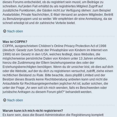
dieses Forums entscheidet, ob du registriert sein musst, um Beiträge zu
schreiben. Auf jeden Fall erhältst du als registriertes Mitglied Zugriff auf
zusätzliche Funktionen, die Gästen nicht zur Verfügung stehen: zum Beispiel
Avatarbilder, Private Nachrichten, E-Mail-Versand an andere Mitglieder, Beitritt
zu Benutzergruppen und so weiter. Wir empfehlen dir eine Anmeldung, da sie
schnell erledigt ist und dir zahlreiche Vorteile bietet.
Nach oben
Was ist COPPA?
COPPA, ausgeschrieben Children’s Online Privacy Protection Act of 1998
(deutsch: Gesetz zum Schutz der Privatsphäre von Kindern im Internet von
1998) ist ein Gesetz in den USA, welches festlegt, dass Websites, die
möglicherweise persönliche Daten von Kindern unter 13 Jahren erheben,
hierzu die Zustimmung der Eltern beziehungsweise des oder der
Erziehungsberechtigten benötigen. Wenn du dir unsicher bist, ob dies auf dich
oder die Website, auf der du dich zu registrieren versuchst, zutrifft, ziehe einen
rechtlichen Beistand zu Rate. Bitte beachte, dass phpBB Limited und der
Besitzer dieses Boards keine Rechtsberatung anbieten kann und nicht die
Anlaufstelle für Rechtsangelegenheiten jeglicher Art ist; außer solchen, die
unter der Frage „An wen soll ich mich wenden, falls es Beschwerden oder
juristische Anfragen zu diesem Forum gibt?“ behandelt werden.
Nach oben
Warum kann ich mich nicht registrieren?
Es kann sein, dass die Board-Administration die Registrierung komplett