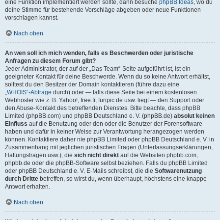
eine Funktion implementiert werden sollte, dann besuche
phpBB Ideas
, wo du
deine Stimme für bestehende Vorschläge abgeben oder neue Funktionen
vorschlagen kannst.
Nach oben
An wen soll ich mich wenden, falls es Beschwerden oder juristische
Anfragen zu diesem Forum gibt?
Jeder Administrator, der auf der „Das Team“-Seite aufgeführt ist, ist ein
geeigneter Kontakt für deine Beschwerde. Wenn du so keine Antwort erhältst,
solltest du den Besitzer der Domain kontaktieren (führe dazu eine
„WHOIS“-Abfrage
durch) oder — falls diese Seite bei einem kostenlosen
Webhoster wie z. B. Yahoo!, free.fr, funpic.de usw. liegt — den Support oder
den Abuse-Kontakt des betreffenden Dienstes. Bitte beachte, dass phpBB
Limited (phpBB.com) und phpBB Deutschland e. V. (phpBB.de)
absolut keinen
Einfluss
auf die Benutzung oder den oder die Benutzer der Forensoftware
haben und dafür in keiner Weise zur Verantwortung herangezogen werden
können. Kontaktiere daher nie phpBB Limited oder phpBB Deutschland e. V. in
Zusammenhang mit jeglichen juristischen Fragen (Unterlassungserklärungen,
Haftungsfragen usw.), die
sich nicht direkt
auf die Websiten phpbb.com,
phpbb.de oder die phpBB-Software selbst beziehen. Falls du phpBB Limited
oder phpBB Deutschland e. V. E-Mails schreibst, die die
Softwarenutzung
durch Dritte
betreffen, so wirst du, wenn überhaupt, höchstens eine knappe
Antwort erhalten.
Nach oben