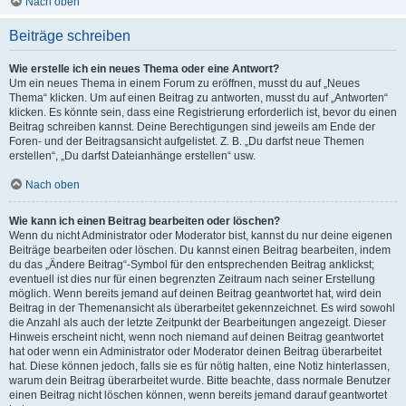
Nach oben
Beiträge schreiben
Wie erstelle ich ein neues Thema oder eine Antwort?
Um ein neues Thema in einem Forum zu eröffnen, musst du auf „Neues
Thema“ klicken. Um auf einen Beitrag zu antworten, musst du auf „Antworten“
klicken. Es könnte sein, dass eine Registrierung erforderlich ist, bevor du einen
Beitrag schreiben kannst. Deine Berechtigungen sind jeweils am Ende der
Foren- und der Beitragsansicht aufgelistet. Z. B. „Du darfst neue Themen
erstellen“, „Du darfst Dateianhänge erstellen“ usw.
Nach oben
Wie kann ich einen Beitrag bearbeiten oder löschen?
Wenn du nicht Administrator oder Moderator bist, kannst du nur deine eigenen
Beiträge bearbeiten oder löschen. Du kannst einen Beitrag bearbeiten, indem
du das „Ändere Beitrag“-Symbol für den entsprechenden Beitrag anklickst;
eventuell ist dies nur für einen begrenzten Zeitraum nach seiner Erstellung
möglich. Wenn bereits jemand auf deinen Beitrag geantwortet hat, wird dein
Beitrag in der Themenansicht als überarbeitet gekennzeichnet. Es wird sowohl
die Anzahl als auch der letzte Zeitpunkt der Bearbeitungen angezeigt. Dieser
Hinweis erscheint nicht, wenn noch niemand auf deinen Beitrag geantwortet
hat oder wenn ein Administrator oder Moderator deinen Beitrag überarbeitet
hat. Diese können jedoch, falls sie es für nötig halten, eine Notiz hinterlassen,
warum dein Beitrag überarbeitet wurde. Bitte beachte, dass normale Benutzer
einen Beitrag nicht löschen können, wenn bereits jemand darauf geantwortet