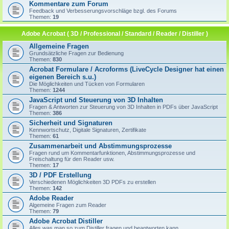
Kommentare zum Forum
Feedback und Verbesserungsvorschläge bzgl. des Forums
Themen:
19
Adobe Acrobat ( 3D / Professional / Standard / Reader / Distiller )
Allgemeine Fragen
Grundsätzliche Fragen zur Bedienung
Themen:
830
Acrobat Formulare / Acroforms (LiveCycle Designer hat einen
eigenen Bereich s.u.)
Die Möglichkeiten und Tücken von Formularen
Themen:
1244
JavaScript und Steuerung von 3D Inhalten
Fragen & Antworten zur Steuerung von 3D Inhalten in PDFs über JavaScript
Themen:
386
Sicherheit und Signaturen
Kennwortschutz, Digitale Signaturen, Zertifikate
Themen:
61
Zusammenarbeit und Abstimmungsprozesse
Fragen rund um Kommentarfunktionen, Abstimmungsprozesse und
Freischaltung für den Reader usw.
Themen:
17
3D / PDF Erstellung
Verschiedenen Möglichkeiten 3D PDFs zu erstellen
Themen:
142
Adobe Reader
Algemeine Fragen zum Reader
Themen:
79
Adobe Acrobat Distiller
Alles was man so zum Distiller fragen und beantworten kann