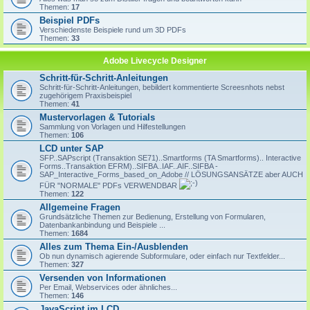
Themen:
17
Beispiel PDFs
Verschiedenste Beispiele rund um 3D PDFs
Themen:
33
Adobe Livecycle Designer
Schritt-für-Schritt-Anleitungen
Schritt-für-Schritt-Anleitungen, bebildert kommentierte Screesnhots nebst
zugehörigem Praxisbeispiel
Themen:
41
Mustervorlagen & Tutorials
Sammlung von Vorlagen und Hilfestellungen
Themen:
106
LCD unter SAP
SFP..SAPscript (Transaktion SE71)..Smartforms (TA Smartforms).. Interactive
Forms..Transaktion EFRM)..SIFBA..IAF..AIF..SIFBA -
SAP_Interactive_Forms_based_on_Adobe // LÖSUNGSANSÄTZE aber AUCH
FÜR "NORMALE" PDFs VERWENDBAR
Themen:
122
Allgemeine Fragen
Grundsätzliche Themen zur Bedienung, Erstellung von Formularen,
Datenbankanbindung und Beispiele ...
Themen:
1684
Alles zum Thema Ein-/Ausblenden
Ob nun dynamisch agierende Subformulare, oder einfach nur Textfelder...
Themen:
327
Versenden von Informationen
Per Email, Webservices oder ähnliches...
Themen:
146
JavaScript im LCD