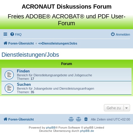
ACRONAUT Diskussions Forum
Freies ADOBE® ACROBAT® und PDF User-
Forum
FAQ
Anmelden
Foren-Übersicht
<>
Dienstleistungen/Jobs
Dienstleistungen/Jobs
Forum
Finden
Bereich für Dienstleitungsangebote und Jobgesuche
Themen:
17
Suchen
Bereich für Jobangebote und Dienstleistungsanfragen
Themen:
35
Gehe zu
Foren-Übersicht
Alle Zeiten sind
UTC+02:00
Powered by
phpBB
® Forum Software © phpBB Limited
Deutsche Übersetzung durch
phpBB.de