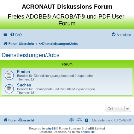
ACRONAUT Diskussions Forum
Freies ADOBE® ACROBAT® und PDF User-
Forum
FAQ
Anmelden
Foren-Übersicht
<>
Dienstleistungen/Jobs
Dienstleistungen/Jobs
Forum
Finden
Bereich für Dienstleitungsangebote und Jobgesuche
Themen:
17
Suchen
Bereich für Jobangebote und Dienstleistungsanfragen
Themen:
35
Gehe zu
Foren-Übersicht
Alle Zeiten sind
UTC+02:00
Powered by
phpBB
® Forum Software © phpBB Limited
Deutsche Übersetzung durch
phpBB.de