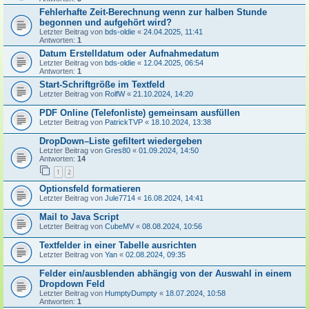
Fehlerhafte Zeit-Berechnung wenn zur halben Stunde
begonnen und aufgehört wird?
Letzter Beitrag von
bds-oldie
«
24.04.2025, 11:41
Antworten:
1
Datum Erstelldatum oder Aufnahmedatum
Letzter Beitrag von
bds-oldie
«
12.04.2025, 06:54
Antworten:
1
Start-Schriftgröße im Textfeld
Letzter Beitrag von
RolfW
«
21.10.2024, 14:20
PDF Online (Telefonliste) gemeinsam ausfüllen
Letzter Beitrag von
PatrickTVP
«
18.10.2024, 13:38
DropDown–Liste gefiltert wiedergeben
Letzter Beitrag von
Gres80
«
01.09.2024, 14:50
Antworten:
14
1
2
Optionsfeld formatieren
Letzter Beitrag von
Jule7714
«
16.08.2024, 14:41
Mail to Java Script
Letzter Beitrag von
CubeMV
«
08.08.2024, 10:56
Textfelder in einer Tabelle ausrichten
Letzter Beitrag von
Yan
«
02.08.2024, 09:35
Felder ein/ausblenden abhängig von der Auswahl in einem
Dropdown Feld
Letzter Beitrag von
HumptyDumpty
«
18.07.2024, 10:58
Antworten:
1