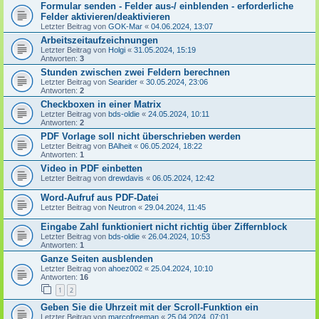
Formular senden - Felder aus-/ einblenden - erforderliche
Felder aktivieren/deaktivieren
Letzter Beitrag von
GOK-Mar
«
04.06.2024, 13:07
Arbeitszeitaufzeichnungen
Letzter Beitrag von
Holgi
«
31.05.2024, 15:19
Antworten:
3
Stunden zwischen zwei Feldern berechnen
Letzter Beitrag von
Searider
«
30.05.2024, 23:06
Antworten:
2
Checkboxen in einer Matrix
Letzter Beitrag von
bds-oldie
«
24.05.2024, 10:11
Antworten:
2
PDF Vorlage soll nicht überschrieben werden
Letzter Beitrag von
BAlheit
«
06.05.2024, 18:22
Antworten:
1
Video in PDF einbetten
Letzter Beitrag von
drewdavis
«
06.05.2024, 12:42
Word-Aufruf aus PDF-Datei
Letzter Beitrag von
Neutron
«
29.04.2024, 11:45
Eingabe Zahl funktioniert nicht richtig über Ziffernblock
Letzter Beitrag von
bds-oldie
«
26.04.2024, 10:53
Antworten:
1
Ganze Seiten ausblenden
Letzter Beitrag von
ahoez002
«
25.04.2024, 10:10
Antworten:
16
1
2
Geben Sie die Uhrzeit mit der Scroll-Funktion ein
Letzter Beitrag von
marcofreeman
«
25.04.2024, 07:01