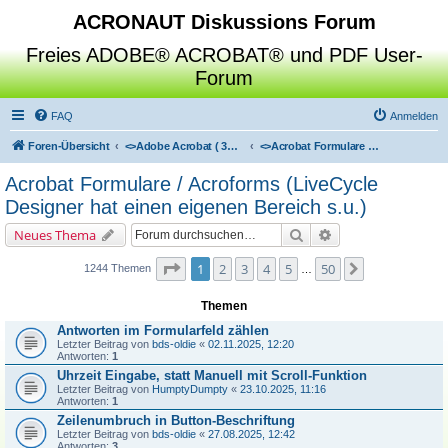
ACRONAUT Diskussions Forum
Freies ADOBE® ACROBAT® und PDF User-
Forum
FAQ
Anmelden
Foren-Übersicht
<>
Adobe Acrobat ( 3D / Professional / Standard / Reader / Distiller )
<>
Acrobat Formulare / Acroforms (LiveCycle Designer hat einen eigenen Bereich s.u.)
Acrobat Formulare / Acroforms (LiveCycle
Designer hat einen eigenen Bereich s.u.)
Suche
Erweiterte Suche
Neues Thema
Seite
1
von
50
1
2
3
4
5
50
Nächste
1244 Themen
…
Themen
Antworten im Formularfeld zählen
Letzter Beitrag von
bds-oldie
«
02.11.2025, 12:20
Antworten:
1
Uhrzeit Eingabe, statt Manuell mit Scroll-Funktion
Letzter Beitrag von
HumptyDumpty
«
23.10.2025, 11:16
Antworten:
1
Zeilenumbruch in Button-Beschriftung
Letzter Beitrag von
bds-oldie
«
27.08.2025, 12:42
Antworten:
3