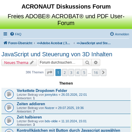
ACRONAUT Diskussions Forum
Freies ADOBE® ACROBAT® und PDF User-
Forum
FAQ
Anmelden
Foren-Übersicht
<>
Adobe Acrobat ( 3D / Professional / Standard / Reader / Distiller )
<>
JavaScript und Steuerung von 3D Inhalten
JavaScript und Steuerung von 3D Inhalten
Suche
Erweiterte Suche
Neues Thema
Seite
1
von
16
1
2
3
4
5
16
Nächste
386 Themen
…
Themen
Verkettete Dropdown Felder
Letzter Beitrag von
jonnybks
«
26.03.2026, 22:01
Antworten:
1
Zeiten addieren
Letzter Beitrag von
Nutzer
«
29.07.2025, 19:36
Antworten:
7
Zeit halbieren
Letzter Beitrag von
bds-oldie
«
11.10.2024, 15:01
Antworten:
3
Kontrollkästchen mit Button durch Javascript auswählen