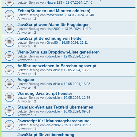
Letzter Beitrag von
Nutzer123
«
29.07.2024, 17:40
Zeiten(Stunden und Minuten addieren)
Letzter Beitrag von
moselfuchs
«
14.06.2024, 20:40
Antworten:
3
JavaScript wenn/dann für Fragebogen
Letzter Beitrag von
elsje2002
«
13.06.2024, 11:10
Antworten:
2
JavaScript Berechnung von Felder
Letzter Beitrag von
Gres80
«
16.05.2024, 21:11
Antworten:
8
Wenn-Dann aus Dropdown-Liste generieren
Letzter Beitrag von
bds-oldie
«
12.05.2024, 15:28
Antworten:
1
Anführungszeichen in Berechnungsscript
Letzter Beitrag von
bds-oldie
«
12.05.2024, 13:22
Antworten:
4
Ausgabe
Letzter Beitrag von
bds-oldie
«
12.05.2024, 13:03
Antworten:
6
Warnung Java Script Fenster
Letzter Beitrag von
bds-oldie
«
10.05.2024, 12:56
Antworten:
2
Standard-Wert aus Textfeld übernehmen
Letzter Beitrag von
bds-oldie
«
10.05.2024, 09:01
Antworten:
1
Javascript für Urlaubstageberechnung
Letzter Beitrag von
elsje2002
«
15.08.2023, 19:17
Antworten:
1
JavaSkript für zeitberechnung