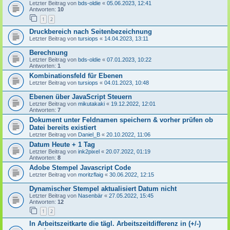
Letzter Beitrag von
bds-oldie
«
05.06.2023, 12:41
Antworten:
10
1
2
Druckbereich nach Seitenbezeichnung
Letzter Beitrag von
tursiops
«
14.04.2023, 13:11
Berechnung
Letzter Beitrag von
bds-oldie
«
07.01.2023, 10:22
Antworten:
1
Kombinationsfeld für Ebenen
Letzter Beitrag von
tursiops
«
04.01.2023, 10:48
Ebenen über JavaScript Steuern
Letzter Beitrag von
mikutakaki
«
19.12.2022, 12:01
Antworten:
7
Dokument unter Feldnamen speichern & vorher prüfen ob
Datei bereits existiert
Letzter Beitrag von
Daniel_B
«
20.10.2022, 11:06
Datum Heute + 1 Tag
Letzter Beitrag von
ink2pixel
«
20.07.2022, 01:19
Antworten:
8
Adobe Stempel Javascript Code
Letzter Beitrag von
moritzflaig
«
30.06.2022, 12:15
Dynamischer Stempel aktualisiert Datum nicht
Letzter Beitrag von
Nasenbär
«
27.05.2022, 15:45
Antworten:
12
1
2
In Arbeitszeitkarte die tägl. Arbeitszeitdifferenz in (+/-)