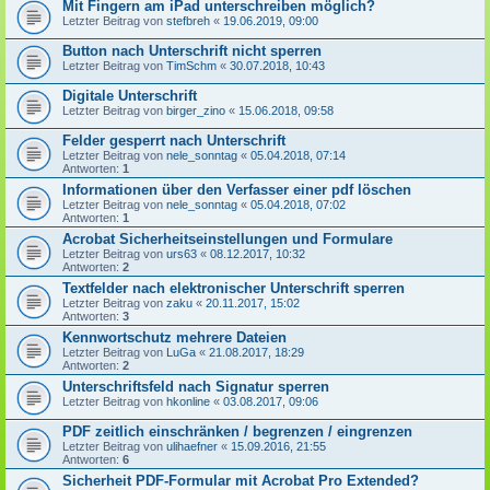
Mit Fingern am iPad unterschreiben möglich?
Letzter Beitrag von
stefbreh
«
19.06.2019, 09:00
Button nach Unterschrift nicht sperren
Letzter Beitrag von
TimSchm
«
30.07.2018, 10:43
Digitale Unterschrift
Letzter Beitrag von
birger_zino
«
15.06.2018, 09:58
Felder gesperrt nach Unterschrift
Letzter Beitrag von
nele_sonntag
«
05.04.2018, 07:14
Antworten:
1
Informationen über den Verfasser einer pdf löschen
Letzter Beitrag von
nele_sonntag
«
05.04.2018, 07:02
Antworten:
1
Acrobat Sicherheitseinstellungen und Formulare
Letzter Beitrag von
urs63
«
08.12.2017, 10:32
Antworten:
2
Textfelder nach elektronischer Unterschrift sperren
Letzter Beitrag von
zaku
«
20.11.2017, 15:02
Antworten:
3
Kennwortschutz mehrere Dateien
Letzter Beitrag von
LuGa
«
21.08.2017, 18:29
Antworten:
2
Unterschriftsfeld nach Signatur sperren
Letzter Beitrag von
hkonline
«
03.08.2017, 09:06
PDF zeitlich einschränken / begrenzen / eingrenzen
Letzter Beitrag von
ulihaefner
«
15.09.2016, 21:55
Antworten:
6
Sicherheit PDF-Formular mit Acrobat Pro Extended?