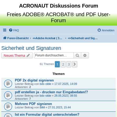
ACRONAUT Diskussions Forum
Freies ADOBE® ACROBAT® und PDF User-
Forum
FAQ
Anmelden
Foren-Übersicht
<>
Adobe Acrobat ( 3D / Professional / Standard / Reader / Distiller )
<>
Sicherheit und Signaturen
Sicherheit und Signaturen
Suche
Erweiterte Suche
Neues Thema
1
2
3
Nächste
61 Themen
Themen
PDF 2x digital signieren
Letzter Beitrag von
bds-oldie
«
17.07.2025, 14:09
Antworten:
2
pdf erstellen ja - drucken nur Eingabedaten!?
Letzter Beitrag von
bds-oldie
«
28.05.2023, 08:55
Antworten:
7
Mehrere PDF signieren
Letzter Beitrag von
BiMi
«
27.01.2023, 15:44
Ist ein Formular digital unterschrieben?