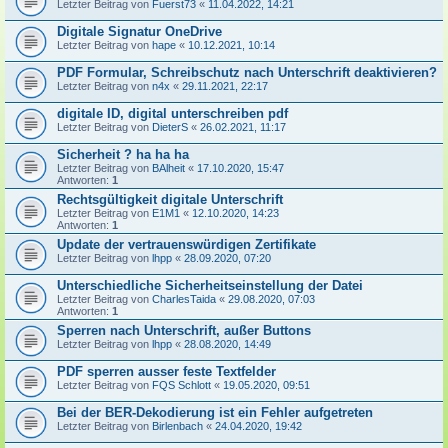
Letzter Beitrag von
Fuerst73
«
11.04.2022, 14:21
Digitale Signatur OneDrive
Letzter Beitrag von
hape
«
10.12.2021, 10:14
PDF Formular, Schreibschutz nach Unterschrift deaktivieren?
Letzter Beitrag von
n4x
«
29.11.2021, 22:17
digitale ID, digital unterschreiben pdf
Letzter Beitrag von
DieterS
«
26.02.2021, 11:17
Sicherheit ? ha ha ha
Letzter Beitrag von
BAlheit
«
17.10.2020, 15:47
Antworten:
1
Rechtsgültigkeit digitale Unterschrift
Letzter Beitrag von
E1M1
«
12.10.2020, 14:23
Antworten:
1
Update der vertrauenswürdigen Zertifikate
Letzter Beitrag von
lhpp
«
28.09.2020, 07:20
Unterschiedliche Sicherheitseinstellung der Datei
Letzter Beitrag von
CharlesTaida
«
29.08.2020, 07:03
Antworten:
1
Sperren nach Unterschrift, außer Buttons
Letzter Beitrag von
lhpp
«
28.08.2020, 14:49
PDF sperren ausser feste Textfelder
Letzter Beitrag von
FQS Schlott
«
19.05.2020, 09:51
Bei der BER-Dekodierung ist ein Fehler aufgetreten
Letzter Beitrag von
Birlenbach
«
24.04.2020, 19:42