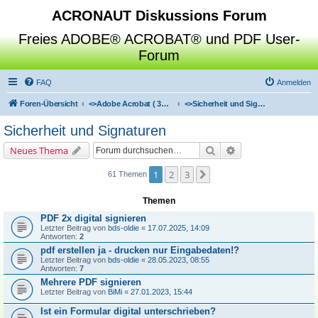
ACRONAUT Diskussions Forum
Freies ADOBE® ACROBAT® und PDF User-
Forum
FAQ
Anmelden
Foren-Übersicht
<>
Adobe Acrobat ( 3D / Professional / Standard / Reader / Distiller )
<>
Sicherheit und Signaturen
Sicherheit und Signaturen
Suche
Erweiterte Suche
Neues Thema
1
2
3
Nächste
61 Themen
Themen
PDF 2x digital signieren
Letzter Beitrag von
bds-oldie
«
17.07.2025, 14:09
Antworten:
2
pdf erstellen ja - drucken nur Eingabedaten!?
Letzter Beitrag von
bds-oldie
«
28.05.2023, 08:55
Antworten:
7
Mehrere PDF signieren
Letzter Beitrag von
BiMi
«
27.01.2023, 15:44
Ist ein Formular digital unterschrieben?