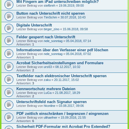
Mit Fingern am iPad unterschreiben möglich?
Letzter Beitrag von
stefbreh
«
19.06.2019, 09:00
Button nach Unterschrift nicht sperren
Letzter Beitrag von
TimSchm
«
30.07.2018, 10:43
Digitale Unterschrift
Letzter Beitrag von
birger_zino
«
15.06.2018, 09:58
Felder gesperrt nach Unterschrift
Letzter Beitrag von
nele_sonntag
«
05.04.2018, 07:14
Antworten:
1
Informationen über den Verfasser einer pdf löschen
Letzter Beitrag von
nele_sonntag
«
05.04.2018, 07:02
Antworten:
1
Acrobat Sicherheitseinstellungen und Formulare
Letzter Beitrag von
urs63
«
08.12.2017, 10:32
Antworten:
2
Textfelder nach elektronischer Unterschrift sperren
Letzter Beitrag von
zaku
«
20.11.2017, 15:02
Antworten:
3
Kennwortschutz mehrere Dateien
Letzter Beitrag von
LuGa
«
21.08.2017, 18:29
Antworten:
2
Unterschriftsfeld nach Signatur sperren
Letzter Beitrag von
hkonline
«
03.08.2017, 09:06
PDF zeitlich einschränken / begrenzen / eingrenzen
Letzter Beitrag von
ulihaefner
«
15.09.2016, 21:55
Antworten:
6
Sicherheit PDF-Formular mit Acrobat Pro Extended?