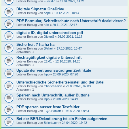
Letzter Beitrag von
Fuerst73
«
11.04.2022, 14:21
Digitale Signatur OneDrive
Letzter Beitrag von
hape
«
10.12.2021, 10:14
PDF Formular, Schreibschutz nach Unterschrift deaktivieren?
Letzter Beitrag von
n4x
«
29.11.2021, 22:17
digitale ID, digital unterschreiben pdf
Letzter Beitrag von
DieterS
«
26.02.2021, 11:17
Sicherheit ? ha ha ha
Letzter Beitrag von
BAlheit
«
17.10.2020, 15:47
Antworten:
1
Rechtsgültigkeit digitale Unterschrift
Letzter Beitrag von
E1M1
«
12.10.2020, 14:23
Antworten:
1
Update der vertrauenswürdigen Zertifikate
Letzter Beitrag von
lhpp
«
28.09.2020, 07:20
Unterschiedliche Sicherheitseinstellung der Datei
Letzter Beitrag von
CharlesTaida
«
29.08.2020, 07:03
Antworten:
1
Sperren nach Unterschrift, außer Buttons
Letzter Beitrag von
lhpp
«
28.08.2020, 14:49
PDF sperren ausser feste Textfelder
Letzter Beitrag von
FQS Schlott
«
19.05.2020, 09:51
Bei der BER-Dekodierung ist ein Fehler aufgetreten
Letzter Beitrag von
Birlenbach
«
24.04.2020, 19:42