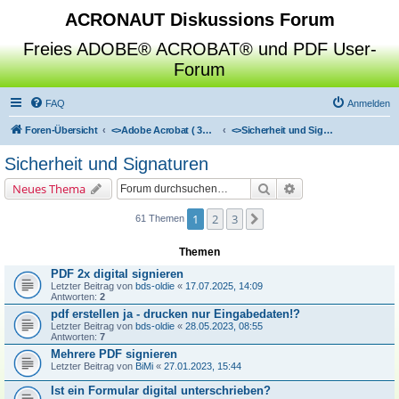
ACRONAUT Diskussions Forum
Freies ADOBE® ACROBAT® und PDF User-
Forum
FAQ
Anmelden
Foren-Übersicht
<>
Adobe Acrobat ( 3D / Professional / Standard / Reader / Distiller )
<>
Sicherheit und Signaturen
Sicherheit und Signaturen
Suche
Erweiterte Suche
Neues Thema
1
2
3
Nächste
61 Themen
Themen
PDF 2x digital signieren
Letzter Beitrag von
bds-oldie
«
17.07.2025, 14:09
Antworten:
2
pdf erstellen ja - drucken nur Eingabedaten!?
Letzter Beitrag von
bds-oldie
«
28.05.2023, 08:55
Antworten:
7
Mehrere PDF signieren
Letzter Beitrag von
BiMi
«
27.01.2023, 15:44
Ist ein Formular digital unterschrieben?