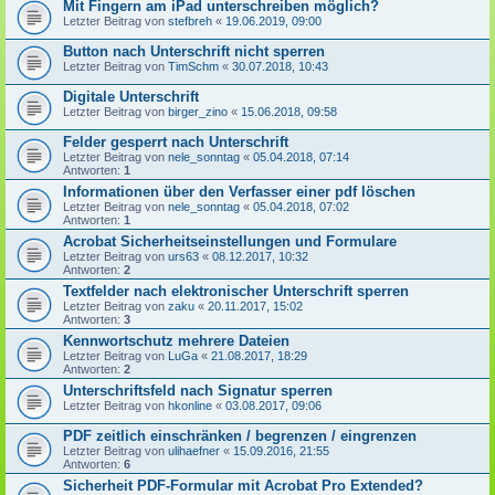
Mit Fingern am iPad unterschreiben möglich?
Letzter Beitrag von
stefbreh
«
19.06.2019, 09:00
Button nach Unterschrift nicht sperren
Letzter Beitrag von
TimSchm
«
30.07.2018, 10:43
Digitale Unterschrift
Letzter Beitrag von
birger_zino
«
15.06.2018, 09:58
Felder gesperrt nach Unterschrift
Letzter Beitrag von
nele_sonntag
«
05.04.2018, 07:14
Antworten:
1
Informationen über den Verfasser einer pdf löschen
Letzter Beitrag von
nele_sonntag
«
05.04.2018, 07:02
Antworten:
1
Acrobat Sicherheitseinstellungen und Formulare
Letzter Beitrag von
urs63
«
08.12.2017, 10:32
Antworten:
2
Textfelder nach elektronischer Unterschrift sperren
Letzter Beitrag von
zaku
«
20.11.2017, 15:02
Antworten:
3
Kennwortschutz mehrere Dateien
Letzter Beitrag von
LuGa
«
21.08.2017, 18:29
Antworten:
2
Unterschriftsfeld nach Signatur sperren
Letzter Beitrag von
hkonline
«
03.08.2017, 09:06
PDF zeitlich einschränken / begrenzen / eingrenzen
Letzter Beitrag von
ulihaefner
«
15.09.2016, 21:55
Antworten:
6
Sicherheit PDF-Formular mit Acrobat Pro Extended?