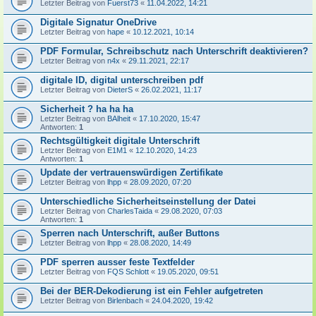
Letzter Beitrag von
Fuerst73
«
11.04.2022, 14:21
Digitale Signatur OneDrive
Letzter Beitrag von
hape
«
10.12.2021, 10:14
PDF Formular, Schreibschutz nach Unterschrift deaktivieren?
Letzter Beitrag von
n4x
«
29.11.2021, 22:17
digitale ID, digital unterschreiben pdf
Letzter Beitrag von
DieterS
«
26.02.2021, 11:17
Sicherheit ? ha ha ha
Letzter Beitrag von
BAlheit
«
17.10.2020, 15:47
Antworten:
1
Rechtsgültigkeit digitale Unterschrift
Letzter Beitrag von
E1M1
«
12.10.2020, 14:23
Antworten:
1
Update der vertrauenswürdigen Zertifikate
Letzter Beitrag von
lhpp
«
28.09.2020, 07:20
Unterschiedliche Sicherheitseinstellung der Datei
Letzter Beitrag von
CharlesTaida
«
29.08.2020, 07:03
Antworten:
1
Sperren nach Unterschrift, außer Buttons
Letzter Beitrag von
lhpp
«
28.08.2020, 14:49
PDF sperren ausser feste Textfelder
Letzter Beitrag von
FQS Schlott
«
19.05.2020, 09:51
Bei der BER-Dekodierung ist ein Fehler aufgetreten
Letzter Beitrag von
Birlenbach
«
24.04.2020, 19:42