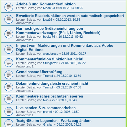
Adobe 8 und Kommentierfunktion
Letzter Beitrag von
MoonKid
«
09.10.2013, 08:25
Erweiterte Readerfunktionen werden automatisch gespeichert
Letzter Beitrag von
Lisa16
«
08.10.2013, 10:55
Antworten:
2
Nur noch grobe Größeneinteilung von
Kommentarwerkzeugen (Pfeil, Linien, Rechteck)
Letzter Beitrag von
becks76
«
16.12.2011, 09:52
Antworten:
1
Import vom Markierungen und Kommentare aus Adobe
Digital Editions
Letzter Beitrag von
wonderose
«
13.05.2011, 00:27
Kommentarfunktion funktioniert nicht!
Letzter Beitrag von
Stuttgarter
«
21.04.2010, 07:22
Antworten:
1
Gemeinsame Überprüfung
Letzter Beitrag von
Trumpf
«
24.03.2010, 13:39
Dokumentmeldungsleiste erscheint nicht
Letzter Beitrag von
Trumpf
«
03.02.2010, 07:58
Antworten:
7
Kommentare schreibschützen sperren
Letzter Beitrag von
twin
«
27.10.2009, 09:48
Live senden & zusammenarbeiten
Letzter Beitrag von
prenni
«
09.12.2008, 11:59
Antworten:
1
Textgröße im Legenden - Werkzeug ändern
Letzter Beitrag von
Gratian
«
08.10.2008, 09:13