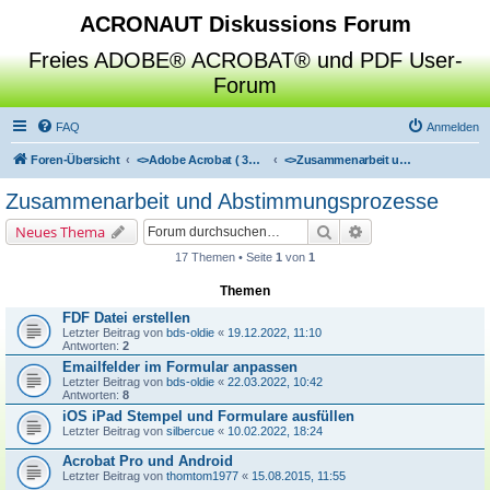
ACRONAUT Diskussions Forum
Freies ADOBE® ACROBAT® und PDF User-
Forum
FAQ
Anmelden
Foren-Übersicht
<>
Adobe Acrobat ( 3D / Professional / Standard / Reader / Distiller )
<>
Zusammenarbeit und Abstimmungsprozesse
Zusammenarbeit und Abstimmungsprozesse
Suche
Erweiterte Suche
Neues Thema
17 Themen • Seite
1
von
1
Themen
FDF Datei erstellen
Letzter Beitrag von
bds-oldie
«
19.12.2022, 11:10
Antworten:
2
Emailfelder im Formular anpassen
Letzter Beitrag von
bds-oldie
«
22.03.2022, 10:42
Antworten:
8
iOS iPad Stempel und Formulare ausfüllen
Letzter Beitrag von
silbercue
«
10.02.2022, 18:24
Acrobat Pro und Android
Letzter Beitrag von
thomtom1977
«
15.08.2015, 11:55