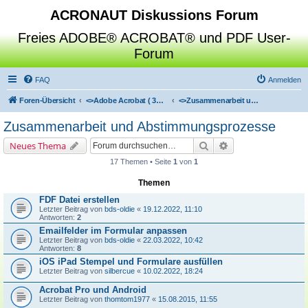
ACRONAUT Diskussions Forum
Freies ADOBE® ACROBAT® und PDF User-
Forum
FAQ
Anmelden
Foren-Übersicht
<>
Adobe Acrobat ( 3D / Professional / Standard / Reader / Distiller )
<>
Zusammenarbeit und Abstimmungsprozesse
Zusammenarbeit und Abstimmungsprozesse
Suche
Erweiterte Suche
Neues Thema
17 Themen • Seite
1
von
1
Themen
FDF Datei erstellen
Letzter Beitrag von
bds-oldie
«
19.12.2022, 11:10
Antworten:
2
Emailfelder im Formular anpassen
Letzter Beitrag von
bds-oldie
«
22.03.2022, 10:42
Antworten:
8
iOS iPad Stempel und Formulare ausfüllen
Letzter Beitrag von
silbercue
«
10.02.2022, 18:24
Acrobat Pro und Android
Letzter Beitrag von
thomtom1977
«
15.08.2015, 11:55