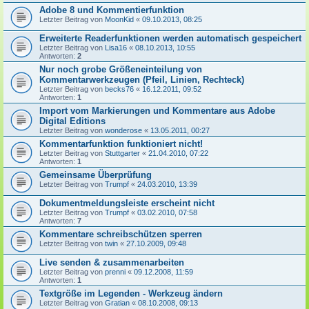
Adobe 8 und Kommentierfunktion
Letzter Beitrag von
MoonKid
«
09.10.2013, 08:25
Erweiterte Readerfunktionen werden automatisch gespeichert
Letzter Beitrag von
Lisa16
«
08.10.2013, 10:55
Antworten:
2
Nur noch grobe Größeneinteilung von
Kommentarwerkzeugen (Pfeil, Linien, Rechteck)
Letzter Beitrag von
becks76
«
16.12.2011, 09:52
Antworten:
1
Import vom Markierungen und Kommentare aus Adobe
Digital Editions
Letzter Beitrag von
wonderose
«
13.05.2011, 00:27
Kommentarfunktion funktioniert nicht!
Letzter Beitrag von
Stuttgarter
«
21.04.2010, 07:22
Antworten:
1
Gemeinsame Überprüfung
Letzter Beitrag von
Trumpf
«
24.03.2010, 13:39
Dokumentmeldungsleiste erscheint nicht
Letzter Beitrag von
Trumpf
«
03.02.2010, 07:58
Antworten:
7
Kommentare schreibschützen sperren
Letzter Beitrag von
twin
«
27.10.2009, 09:48
Live senden & zusammenarbeiten
Letzter Beitrag von
prenni
«
09.12.2008, 11:59
Antworten:
1
Textgröße im Legenden - Werkzeug ändern
Letzter Beitrag von
Gratian
«
08.10.2008, 09:13