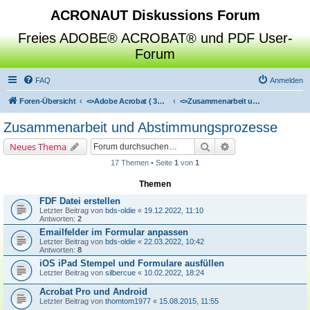
ACRONAUT Diskussions Forum
Freies ADOBE® ACROBAT® und PDF User-
Forum
FAQ
Anmelden
Foren-Übersicht
<>
Adobe Acrobat ( 3D / Professional / Standard / Reader / Distiller )
<>
Zusammenarbeit und Abstimmungsprozesse
Zusammenarbeit und Abstimmungsprozesse
Suche
Erweiterte Suche
Neues Thema
17 Themen • Seite
1
von
1
Themen
FDF Datei erstellen
Letzter Beitrag von
bds-oldie
«
19.12.2022, 11:10
Antworten:
2
Emailfelder im Formular anpassen
Letzter Beitrag von
bds-oldie
«
22.03.2022, 10:42
Antworten:
8
iOS iPad Stempel und Formulare ausfüllen
Letzter Beitrag von
silbercue
«
10.02.2022, 18:24
Acrobat Pro und Android
Letzter Beitrag von
thomtom1977
«
15.08.2015, 11:55