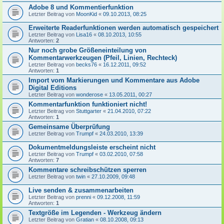
Adobe 8 und Kommentierfunktion
Letzter Beitrag von
MoonKid
«
09.10.2013, 08:25
Erweiterte Readerfunktionen werden automatisch gespeichert
Letzter Beitrag von
Lisa16
«
08.10.2013, 10:55
Antworten:
2
Nur noch grobe Größeneinteilung von
Kommentarwerkzeugen (Pfeil, Linien, Rechteck)
Letzter Beitrag von
becks76
«
16.12.2011, 09:52
Antworten:
1
Import vom Markierungen und Kommentare aus Adobe
Digital Editions
Letzter Beitrag von
wonderose
«
13.05.2011, 00:27
Kommentarfunktion funktioniert nicht!
Letzter Beitrag von
Stuttgarter
«
21.04.2010, 07:22
Antworten:
1
Gemeinsame Überprüfung
Letzter Beitrag von
Trumpf
«
24.03.2010, 13:39
Dokumentmeldungsleiste erscheint nicht
Letzter Beitrag von
Trumpf
«
03.02.2010, 07:58
Antworten:
7
Kommentare schreibschützen sperren
Letzter Beitrag von
twin
«
27.10.2009, 09:48
Live senden & zusammenarbeiten
Letzter Beitrag von
prenni
«
09.12.2008, 11:59
Antworten:
1
Textgröße im Legenden - Werkzeug ändern
Letzter Beitrag von
Gratian
«
08.10.2008, 09:13