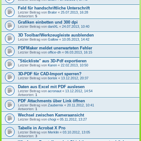
Feld für handschriftliche Unterschrift
Letzter Beitrag von
Bralor
«
25.07.2013, 16:28
Antworten:
5
Grafiken einbetten und 300 dpi
Letzter Beitrag von
daniXL
«
24.07.2013, 10:40
3D Toolbar/Werkzeugleiste ausblenden
Letzter Beitrag von
Gallow
«
10.05.2013, 14:42
PDFMaker meldet unerwarteten Fehler
Letzter Beitrag von
office-dh
«
06.03.2013, 16:15
"Stückliste" aus 3D-Pdf exportieren
Letzter Beitrag von
Karen
«
22.02.2013, 10:50
3D-PDF für CAD-Import sperren?
Letzter Beitrag von
borisk
«
13.12.2012, 20:37
Daten aus Excel mit PDF auslesen
Letzter Beitrag von
acronaut
«
13.12.2012, 14:54
Antworten:
1
PDF Attachments über Link öffnen
Letzter Beitrag von
Zaubernix
«
20.11.2012, 10:41
Antworten:
1
Wechsel zwischen Kameraansicht
Letzter Beitrag von
chogi
«
05.11.2012, 13:27
Tabelle in Acrobat X Pro
Letzter Beitrag von
Merklin
«
03.10.2012, 13:05
Antworten:
3