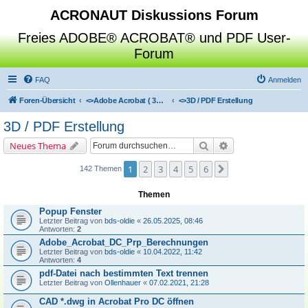
ACRONAUT Diskussions Forum
Freies ADOBE® ACROBAT® und PDF User-
Forum
FAQ
Anmelden
Foren-Übersicht
<>
Adobe Acrobat ( 3D / Professional / Standard / Reader / Distiller )
<>
3D / PDF Erstellung
3D / PDF Erstellung
Suche
Erweiterte Suche
Neues Thema
1
2
3
4
5
6
Nächste
142 Themen
Themen
Popup Fenster
Letzter Beitrag von
bds-oldie
«
26.05.2025, 08:46
Antworten:
2
Adobe_Acrobat_DC_Prp_Berechnungen
Letzter Beitrag von
bds-oldie
«
10.04.2022, 11:42
Antworten:
4
pdf-Datei nach bestimmten Text trennen
Letzter Beitrag von
Ollenhauer
«
07.02.2021, 21:28
CAD *.dwg in Acrobat Pro DC öffnen