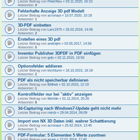
Letzter Beitrag von
PeterNeu
«
03.11.2020, 16:10
Antworten:
4
Fehlerhafte Anzeige 3D pdf Modell
Letzter Beitrag von
acronaut
«
10.07.2020, 10:18
Antworten:
1
3D-PDF einbetten
Letzter Beitrag von
Lars1975
«
26.02.2018, 14:06
Antworten:
2
Erstellen eines 3D pdf
Letzter Beitrag von
andrejtm
«
03.05.2017, 14:56
Antworten:
5
Inventor Publisher 3DPDF in PDF einfügen
Letzter Beitrag von
golo
«
02.11.2015, 10:50
Optionsfelder addieren
Letzter Beitrag von
kirchturm
«
16.10.2015, 16:18
Antworten:
2
PDF als nicht speicherbar definieren
Letzter Beitrag von
BAlheit
«
02.10.2015, 12:19
Antworten:
1
Kontrollfelder nur bei "aktiv" anzeigen
Letzter Beitrag von
Merklin
«
01.11.2014, 20:26
Antworten:
8
3d-Capturing nach Windows7-Update geht nicht mehr
Letzter Beitrag von
rnirsb
«
29.04.2014, 09:09
Import von NX 3D Daten inkl. wahrer Schatttierung
Letzter Beitrag von
acronaut
«
25.02.2014, 13:45
Antworten:
1
PDF-Formular: 5 Elementen 5 Werte zuortnen
Letzter Beitrag von
axam
«
27.01.2014, 17:45