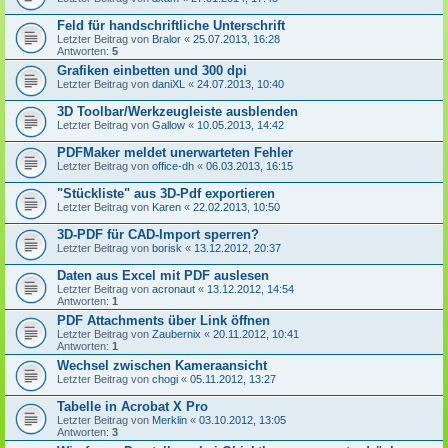
Feld für handschriftliche Unterschrift
Letzter Beitrag von
Bralor
«
25.07.2013, 16:28
Antworten:
5
Grafiken einbetten und 300 dpi
Letzter Beitrag von
daniXL
«
24.07.2013, 10:40
3D Toolbar/Werkzeugleiste ausblenden
Letzter Beitrag von
Gallow
«
10.05.2013, 14:42
PDFMaker meldet unerwarteten Fehler
Letzter Beitrag von
office-dh
«
06.03.2013, 16:15
"Stückliste" aus 3D-Pdf exportieren
Letzter Beitrag von
Karen
«
22.02.2013, 10:50
3D-PDF für CAD-Import sperren?
Letzter Beitrag von
borisk
«
13.12.2012, 20:37
Daten aus Excel mit PDF auslesen
Letzter Beitrag von
acronaut
«
13.12.2012, 14:54
Antworten:
1
PDF Attachments über Link öffnen
Letzter Beitrag von
Zaubernix
«
20.11.2012, 10:41
Antworten:
1
Wechsel zwischen Kameraansicht
Letzter Beitrag von
chogi
«
05.11.2012, 13:27
Tabelle in Acrobat X Pro
Letzter Beitrag von
Merklin
«
03.10.2012, 13:05
Antworten:
3