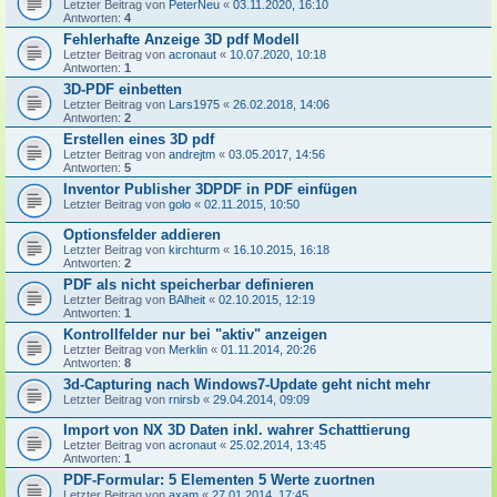
Letzter Beitrag von
PeterNeu
«
03.11.2020, 16:10
Antworten:
4
Fehlerhafte Anzeige 3D pdf Modell
Letzter Beitrag von
acronaut
«
10.07.2020, 10:18
Antworten:
1
3D-PDF einbetten
Letzter Beitrag von
Lars1975
«
26.02.2018, 14:06
Antworten:
2
Erstellen eines 3D pdf
Letzter Beitrag von
andrejtm
«
03.05.2017, 14:56
Antworten:
5
Inventor Publisher 3DPDF in PDF einfügen
Letzter Beitrag von
golo
«
02.11.2015, 10:50
Optionsfelder addieren
Letzter Beitrag von
kirchturm
«
16.10.2015, 16:18
Antworten:
2
PDF als nicht speicherbar definieren
Letzter Beitrag von
BAlheit
«
02.10.2015, 12:19
Antworten:
1
Kontrollfelder nur bei "aktiv" anzeigen
Letzter Beitrag von
Merklin
«
01.11.2014, 20:26
Antworten:
8
3d-Capturing nach Windows7-Update geht nicht mehr
Letzter Beitrag von
rnirsb
«
29.04.2014, 09:09
Import von NX 3D Daten inkl. wahrer Schatttierung
Letzter Beitrag von
acronaut
«
25.02.2014, 13:45
Antworten:
1
PDF-Formular: 5 Elementen 5 Werte zuortnen
Letzter Beitrag von
axam
«
27.01.2014, 17:45