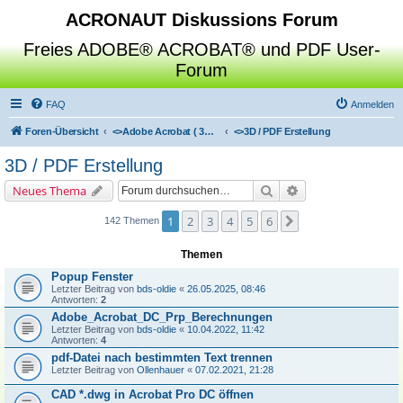
ACRONAUT Diskussions Forum
Freies ADOBE® ACROBAT® und PDF User-
Forum
FAQ
Anmelden
Foren-Übersicht
<>
Adobe Acrobat ( 3D / Professional / Standard / Reader / Distiller )
<>
3D / PDF Erstellung
3D / PDF Erstellung
Suche
Erweiterte Suche
Neues Thema
1
2
3
4
5
6
Nächste
142 Themen
Themen
Popup Fenster
Letzter Beitrag von
bds-oldie
«
26.05.2025, 08:46
Antworten:
2
Adobe_Acrobat_DC_Prp_Berechnungen
Letzter Beitrag von
bds-oldie
«
10.04.2022, 11:42
Antworten:
4
pdf-Datei nach bestimmten Text trennen
Letzter Beitrag von
Ollenhauer
«
07.02.2021, 21:28
CAD *.dwg in Acrobat Pro DC öffnen