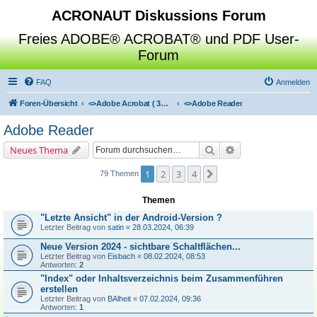
ACRONAUT Diskussions Forum
Freies ADOBE® ACROBAT® und PDF User-
Forum
FAQ
Anmelden
Foren-Übersicht
<>
Adobe Acrobat ( 3D / Professional / Standard / Reader / Distiller )
<>
Adobe Reader
Adobe Reader
Suche
Erweiterte Suche
Neues Thema
1
2
3
4
Nächste
79 Themen
Themen
"Letzte Ansicht" in der Android-Version ?
Letzter Beitrag von
satin
«
28.03.2024, 06:39
Neue Version 2024 - sichtbare Schaltflächen...
Letzter Beitrag von
Eisbach
«
08.02.2024, 08:53
Antworten:
2
"Index" oder Inhaltsverzeichnis beim Zusammenführen
erstellen
Letzter Beitrag von
BAlheit
«
07.02.2024, 09:36
Antworten:
1