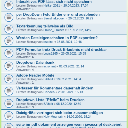
Interaktives PDF lässt sich nicht speichern
Letzter Beitrag von
Heike_2021
«
29.04.2023, 17:34
Antworten:
1
per DropDown Feld Bilder ein- und ausblenden
Letzter Beitrag von
SaerdnaLedoer
«
20.02.2023, 16:29
Texterkennung teilweise als Bild
Letzter Beitrag von
Online_Trainer
«
27.09.2022, 14:56
Werden Dateieigenschaften in PDF exportiert?
Letzter Beitrag von
bsteins
«
15.06.2021, 12:46
PDF-Formular trotz Druck-Erlaubnis nicht druckbar
Letzter Beitrag von
Louis1965
«
26.05.2021, 15:55
Antworten:
6
Dropdown Datenbank
Letzter Beitrag von
acronaut
«
01.03.2021, 21:14
Antworten:
4
Adobe Reader Mobile
Letzter Beitrag von
BAlheit
«
19.02.2021, 14:34
Antworten:
1
Verfasser für Kommentare dauerhaft ändern
Letzter Beitrag von
Eisbach
«
28.01.2021, 15:13
Dropdown Liste "Pfeile" beim Drucken
Letzter Beitrag von
BAlheit
«
08.12.2020, 12:39
Antworten:
3
Dateigröße verringert sich beim zusammenfügen
Letzter Beitrag von
Holy Mountain
«
14.09.2020, 15:24
seite im pdf dokument anzeigen wenn javascript deaktiviert