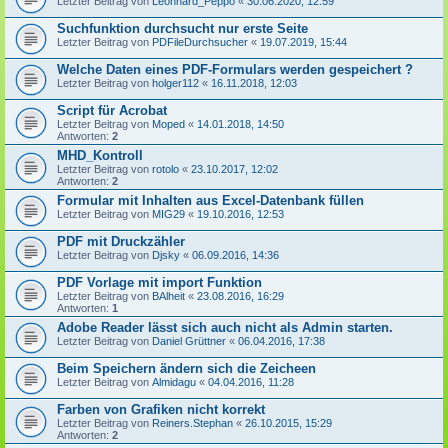
Letzter Beitrag von
Leonhard_Peppo
«
30.06.2020, 12:59
Suchfunktion durchsucht nur erste Seite
Letzter Beitrag von
PDFileDurchsucher
«
19.07.2019, 15:44
Welche Daten eines PDF-Formulars werden gespeichert ?
Letzter Beitrag von
holger112
«
16.11.2018, 12:03
Script für Acrobat
Letzter Beitrag von
Moped
«
14.01.2018, 14:50
Antworten:
2
MHD_Kontroll
Letzter Beitrag von
rotolo
«
23.10.2017, 12:02
Antworten:
2
Formular mit Inhalten aus Excel-Datenbank füllen
Letzter Beitrag von
MIG29
«
19.10.2016, 12:53
PDF mit Druckzähler
Letzter Beitrag von
Djsky
«
06.09.2016, 14:36
PDF Vorlage mit import Funktion
Letzter Beitrag von
BAlheit
«
23.08.2016, 16:29
Antworten:
1
Adobe Reader lässt sich auch nicht als Admin starten.
Letzter Beitrag von
Daniel Grüttner
«
06.04.2016, 17:38
Beim Speichern ändern sich die Zeicheen
Letzter Beitrag von
Almidagu
«
04.04.2016, 11:28
Farben von Grafiken nicht korrekt
Letzter Beitrag von
Reiners.Stephan
«
26.10.2015, 15:29
Antworten:
2