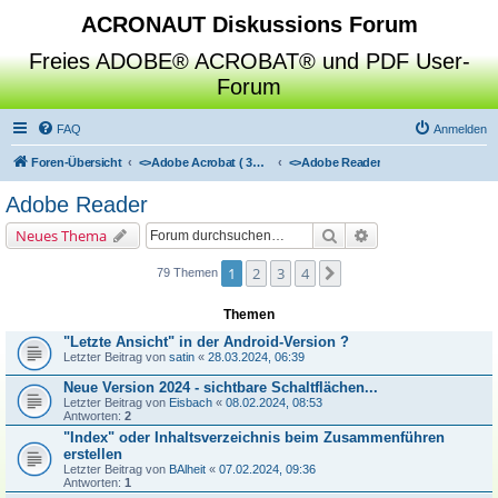
ACRONAUT Diskussions Forum
Freies ADOBE® ACROBAT® und PDF User-
Forum
FAQ
Anmelden
Foren-Übersicht
<>
Adobe Acrobat ( 3D / Professional / Standard / Reader / Distiller )
<>
Adobe Reader
Adobe Reader
Suche
Erweiterte Suche
Neues Thema
1
2
3
4
Nächste
79 Themen
Themen
"Letzte Ansicht" in der Android-Version ?
Letzter Beitrag von
satin
«
28.03.2024, 06:39
Neue Version 2024 - sichtbare Schaltflächen...
Letzter Beitrag von
Eisbach
«
08.02.2024, 08:53
Antworten:
2
"Index" oder Inhaltsverzeichnis beim Zusammenführen
erstellen
Letzter Beitrag von
BAlheit
«
07.02.2024, 09:36
Antworten:
1