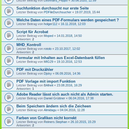
Letzter Beitrag von
Leonhard_Peppo
«
30.06.2020, 12:59
Suchfunktion durchsucht nur erste Seite
Letzter Beitrag von
PDFileDurchsucher
«
19.07.2019, 15:44
Welche Daten eines PDF-Formulars werden gespeichert ?
Letzter Beitrag von
holger112
«
16.11.2018, 12:03
Script für Acrobat
Letzter Beitrag von
Moped
«
14.01.2018, 14:50
Antworten:
2
MHD_Kontroll
Letzter Beitrag von
rotolo
«
23.10.2017, 12:02
Antworten:
2
Formular mit Inhalten aus Excel-Datenbank füllen
Letzter Beitrag von
MIG29
«
19.10.2016, 12:53
PDF mit Druckzähler
Letzter Beitrag von
Djsky
«
06.09.2016, 14:36
PDF Vorlage mit import Funktion
Letzter Beitrag von
BAlheit
«
23.08.2016, 16:29
Antworten:
1
Adobe Reader lässt sich auch nicht als Admin starten.
Letzter Beitrag von
Daniel Grüttner
«
06.04.2016, 17:38
Beim Speichern ändern sich die Zeicheen
Letzter Beitrag von
Almidagu
«
04.04.2016, 11:28
Farben von Grafiken nicht korrekt
Letzter Beitrag von
Reiners.Stephan
«
26.10.2015, 15:29
Antworten:
2