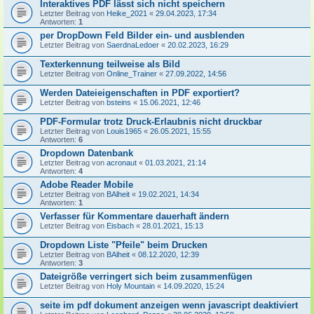
Interaktives PDF lässt sich nicht speichern
Letzter Beitrag von
Heike_2021
«
29.04.2023, 17:34
Antworten:
1
per DropDown Feld Bilder ein- und ausblenden
Letzter Beitrag von
SaerdnaLedoer
«
20.02.2023, 16:29
Texterkennung teilweise als Bild
Letzter Beitrag von
Online_Trainer
«
27.09.2022, 14:56
Werden Dateieigenschaften in PDF exportiert?
Letzter Beitrag von
bsteins
«
15.06.2021, 12:46
PDF-Formular trotz Druck-Erlaubnis nicht druckbar
Letzter Beitrag von
Louis1965
«
26.05.2021, 15:55
Antworten:
6
Dropdown Datenbank
Letzter Beitrag von
acronaut
«
01.03.2021, 21:14
Antworten:
4
Adobe Reader Mobile
Letzter Beitrag von
BAlheit
«
19.02.2021, 14:34
Antworten:
1
Verfasser für Kommentare dauerhaft ändern
Letzter Beitrag von
Eisbach
«
28.01.2021, 15:13
Dropdown Liste "Pfeile" beim Drucken
Letzter Beitrag von
BAlheit
«
08.12.2020, 12:39
Antworten:
3
Dateigröße verringert sich beim zusammenfügen
Letzter Beitrag von
Holy Mountain
«
14.09.2020, 15:24
seite im pdf dokument anzeigen wenn javascript deaktiviert