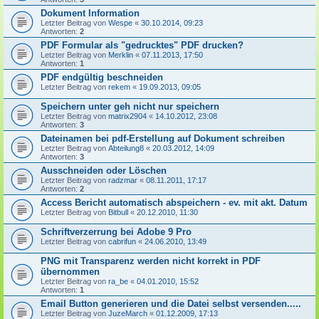
Dokument Information
Letzter Beitrag von
Wespe
«
30.10.2014, 09:23
Antworten:
2
PDF Formular als "gedrucktes" PDF drucken?
Letzter Beitrag von
Merklin
«
07.11.2013, 17:50
Antworten:
1
PDF endgültig beschneiden
Letzter Beitrag von
rekem
«
19.09.2013, 09:05
Speichern unter geh nicht nur speichern
Letzter Beitrag von
matrix2904
«
14.10.2012, 23:08
Antworten:
3
Dateinamen bei pdf-Erstellung auf Dokument schreiben
Letzter Beitrag von
Abteilung8
«
20.03.2012, 14:09
Antworten:
3
Ausschneiden oder Löschen
Letzter Beitrag von
radzmar
«
08.11.2011, 17:17
Antworten:
2
Access Bericht automatisch abspeichern - ev. mit akt. Datum
Letzter Beitrag von
Bitbull
«
20.12.2010, 11:30
Schriftverzerrung bei Adobe 9 Pro
Letzter Beitrag von
cabrifun
«
24.06.2010, 13:49
PNG mit Transparenz werden nicht korrekt in PDF
übernommen
Letzter Beitrag von
ra_be
«
04.01.2010, 15:52
Antworten:
1
Email Button generieren und die Datei selbst versenden.....
Letzter Beitrag von
JuzeMarch
«
01.12.2009, 17:13