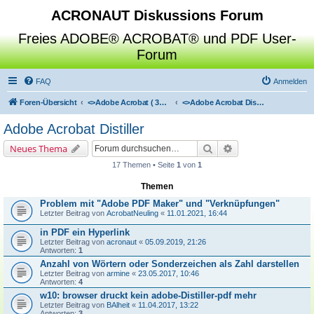
ACRONAUT Diskussions Forum
Freies ADOBE® ACROBAT® und PDF User-
Forum
FAQ
Anmelden
Foren-Übersicht
<>
Adobe Acrobat ( 3D / Professional / Standard / Reader / Distiller )
<>
Adobe Acrobat Distiller
Adobe Acrobat Distiller
Suche
Erweiterte Suche
Neues Thema
17 Themen • Seite
1
von
1
Themen
Problem mit "Adobe PDF Maker" und "Verknüpfungen"
Letzter Beitrag von
AcrobatNeuling
«
11.01.2021, 16:44
in PDF ein Hyperlink
Letzter Beitrag von
acronaut
«
05.09.2019, 21:26
Antworten:
1
Anzahl von Wörtern oder Sonderzeichen als Zahl darstellen
Letzter Beitrag von
armine
«
23.05.2017, 10:46
Antworten:
4
w10: browser druckt kein adobe-Distiller-pdf mehr
Letzter Beitrag von
BAlheit
«
11.04.2017, 13:22
Antworten:
3