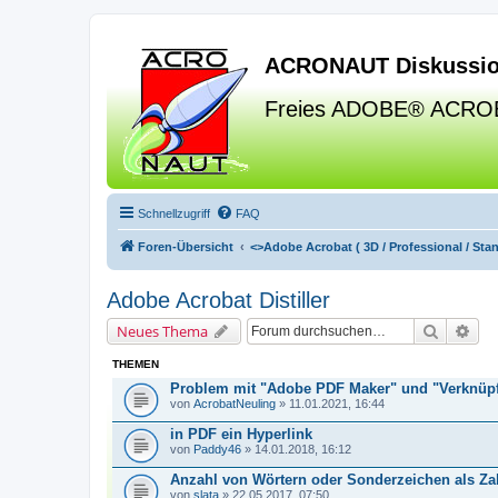
ACRONAUT Diskussio
Freies ADOBE® ACRO
Schnellzugriff
FAQ
Foren-Übersicht
<>
Adobe Acrobat ( 3D / Professional / Stand
Adobe Acrobat Distiller
Suche
Erw
Neues Thema
THEMEN
Problem mit "Adobe PDF Maker" und "Verknüp
von
AcrobatNeuling
» 11.01.2021, 16:44
in PDF ein Hyperlink
von
Paddy46
» 14.01.2018, 16:12
Anzahl von Wörtern oder Sonderzeichen als Zah
von
slata
» 22.05.2017, 07:50