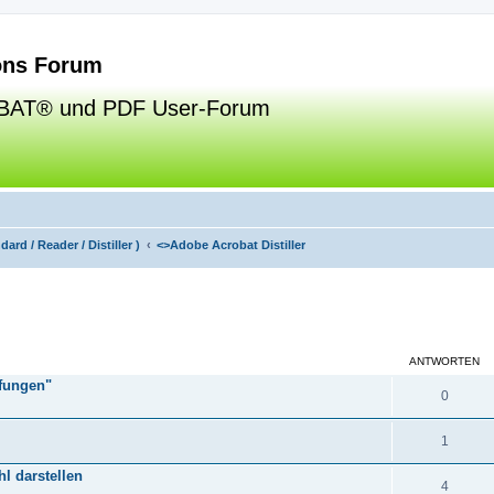
ns Forum
BAT® und PDF User-Forum
ard / Reader / Distiller )
<>
Adobe Acrobat Distiller
eiterte Suche
ANTWORTEN
fungen"
0
1
l darstellen
4