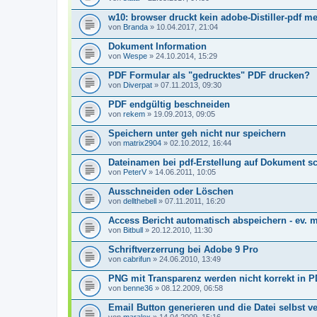
w10: browser druckt kein adobe-Distiller-pdf m
von
Branda
» 10.04.2017, 21:04
Dokument Information
von
Wespe
» 24.10.2014, 15:29
PDF Formular als "gedrucktes" PDF drucken?
von
Diverpat
» 07.11.2013, 09:30
PDF endgültig beschneiden
von
rekem
» 19.09.2013, 09:05
Speichern unter geh nicht nur speichern
von
matrix2904
» 02.10.2012, 16:44
Dateinamen bei pdf-Erstellung auf Dokument s
von
PeterV
» 14.06.2011, 10:05
Ausschneiden oder Löschen
von
dellthebell
» 07.11.2011, 16:20
Access Bericht automatisch abspeichern - ev. m
von
Bitbull
» 20.12.2010, 11:30
Schriftverzerrung bei Adobe 9 Pro
von
cabrifun
» 24.06.2010, 13:49
PNG mit Transparenz werden nicht korrekt in
von
benne36
» 08.12.2009, 06:58
Email Button generieren und die Datei selbst ve