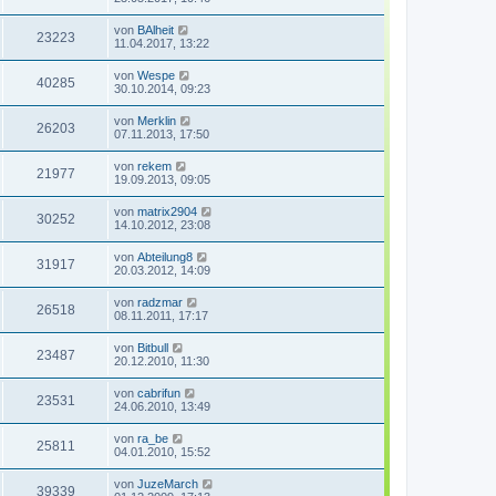
von
BAlheit
23223
11.04.2017, 13:22
von
Wespe
40285
30.10.2014, 09:23
von
Merklin
26203
07.11.2013, 17:50
von
rekem
21977
19.09.2013, 09:05
von
matrix2904
30252
14.10.2012, 23:08
von
Abteilung8
31917
20.03.2012, 14:09
von
radzmar
26518
08.11.2011, 17:17
von
Bitbull
23487
20.12.2010, 11:30
von
cabrifun
23531
24.06.2010, 13:49
von
ra_be
25811
04.01.2010, 15:52
von
JuzeMarch
39339