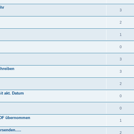
ehr
3
2
1
0
3
chreiben
3
2
it akt. Datum
0
0
 PDF übernommen
1
rsenden.....
2