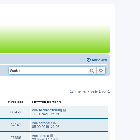
Anmelden
Suche
Erweiterte Suche
17 Themen • Seite
1
von
1
ZUGRIFFE
LETZTER BEITRAG
von
AcrobatNeuling
60953
11.01.2021, 16:44
von
acronaut
34141
05.09.2019, 21:26
von
armine
27668
23.05.2017, 10:46