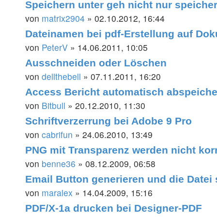
Speichern unter geh nicht nur speiche
von
matrix2904
» 02.10.2012, 16:44
Dateinamen bei pdf-Erstellung auf Do
von
PeterV
» 14.06.2011, 10:05
Ausschneiden oder Löschen
von
dellthebell
» 07.11.2011, 16:20
Access Bericht automatisch abspeicher
von
Bitbull
» 20.12.2010, 11:30
Schriftverzerrung bei Adobe 9 Pro
von
cabrifun
» 24.06.2010, 13:49
PNG mit Transparenz werden nicht ko
von
benne36
» 08.12.2009, 06:58
Email Button generieren und die Datei s
von
maralex
» 14.04.2009, 15:16
PDF/X-1a drucken bei Designer-PDF