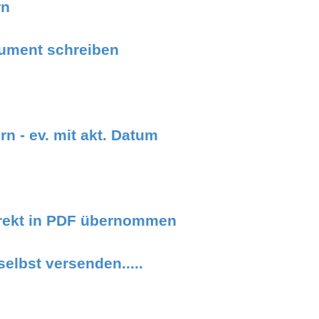
rn
kument schreiben
n - ev. mit akt. Datum
rrekt in PDF übernommen
elbst versenden.....