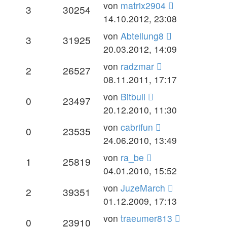
von
matrix2904
3
30254
14.10.2012, 23:08
von
Abteilung8
3
31925
20.03.2012, 14:09
von
radzmar
2
26527
08.11.2011, 17:17
von
Bitbull
0
23497
20.12.2010, 11:30
von
cabrifun
0
23535
24.06.2010, 13:49
von
ra_be
1
25819
04.01.2010, 15:52
von
JuzeMarch
2
39351
01.12.2009, 17:13
von
traeumer813
0
23910