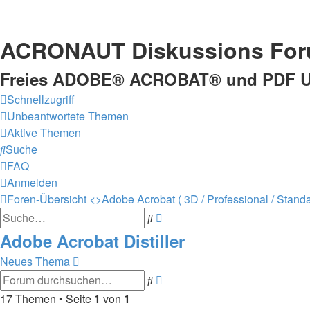
ACRONAUT Diskussions Fo
Freies ADOBE® ACROBAT® und PDF U
Schnellzugriff
Unbeantwortete Themen
Aktive Themen
Suche
FAQ
Anmelden
Foren-Übersicht
<>
Adobe Acrobat ( 3D / Professional / Standard
Suche
Erweiterte
Suche
Adobe Acrobat Distiller
Neues Thema
Suche
Erweiterte
Suche
17 Themen • Seite
1
von
1