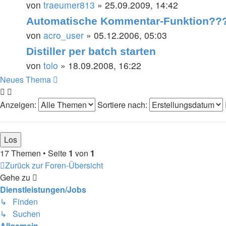
von
traeumer813
» 25.09.2009, 14:42
Automatische Kommentar-Funktion??
von
acro_user
» 05.12.2006, 05:03
Distiller per batch starten
von
tolo
» 18.09.2008, 16:22
Neues Thema
Anzeigen:
Sortiere nach:
17 Themen • Seite
1
von
1
Zurück zur Foren-Übersicht
Gehe zu
Dienstleistungen/Jobs
↳ Finden
↳ Suchen
Allgemein