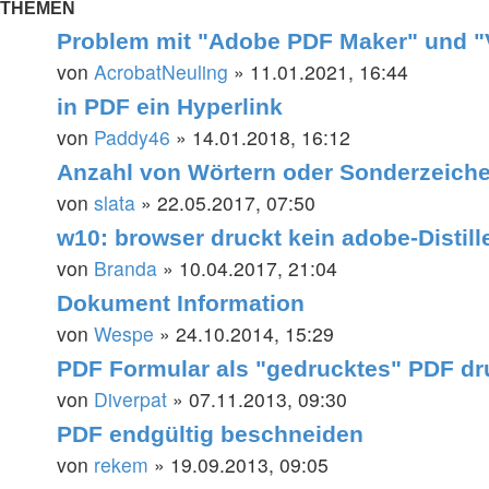
THEMEN
Problem mit "Adobe PDF Maker" und 
von
AcrobatNeuling
» 11.01.2021, 16:44
in PDF ein Hyperlink
von
Paddy46
» 14.01.2018, 16:12
Anzahl von Wörtern oder Sonderzeichen
von
slata
» 22.05.2017, 07:50
w10: browser druckt kein adobe-Distill
von
Branda
» 10.04.2017, 21:04
Dokument Information
von
Wespe
» 24.10.2014, 15:29
PDF Formular als "gedrucktes" PDF d
von
Diverpat
» 07.11.2013, 09:30
PDF endgültig beschneiden
von
rekem
» 19.09.2013, 09:05