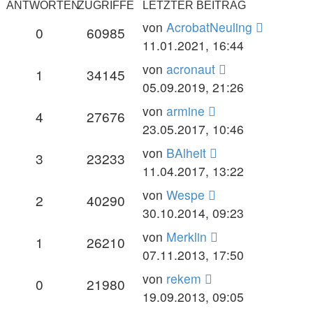
ANTWORTEN
ZUGRIFFE
LETZTER BEITRAG
von
AcrobatNeuling
0
60985
11.01.2021, 16:44
von
acronaut
1
34145
05.09.2019, 21:26
von
armine
4
27676
23.05.2017, 10:46
von
BAlheit
3
23233
11.04.2017, 13:22
von
Wespe
2
40290
30.10.2014, 09:23
von
Merklin
1
26210
07.11.2013, 17:50
von
rekem
0
21980
19.09.2013, 09:05