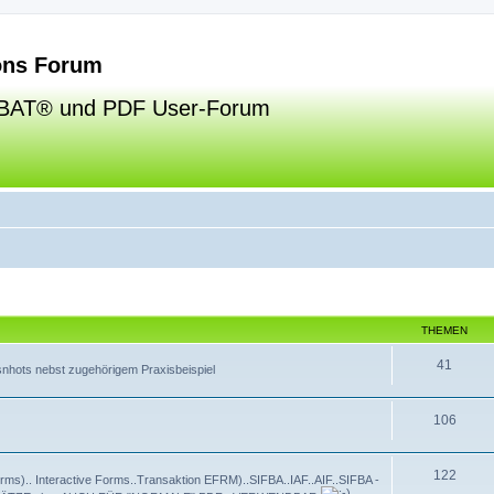
ns Forum
BAT® und PDF User-Forum
THEMEN
41
esnhots nebst zugehörigem Praxisbeispiel
106
122
ms).. Interactive Forms..Transaktion EFRM)..SIFBA..IAF..AIF..SIFBA -