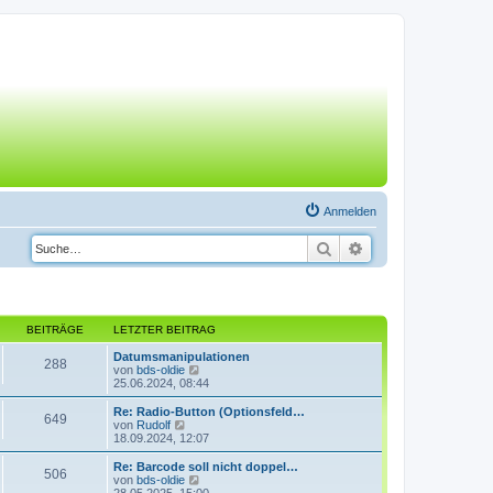
Anmelden
Suche
Erweiterte Suche
BEITRÄGE
LETZTER BEITRAG
Datumsmanipulationen
288
N
von
bds-oldie
e
25.06.2024, 08:44
u
e
Re: Radio-Button (Optionsfeld…
649
s
N
von
Rudolf
t
e
18.09.2024, 12:07
e
u
r
e
Re: Barcode soll nicht doppel…
506
B
s
N
von
bds-oldie
e
t
e