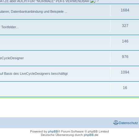
ANSÄTZE aber AUCH FÜR "NORMALE" PDFs VERWENDBAR
1684
laren, Datenbankanbindung und Beispiele ...
327
extfelder...
146
976
veCycleDesigner
1094
f Basis des LiveCycleDesigners beschäftigt
16
Datenschutz
Powered by
phpBB
® Forum Software © phpBB Limited
Deutsche Übersetzung durch
phpBB.de