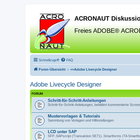
ACRONAUT Diskussio
Freies ADOBE® ACRO
Schnellzugriff
FAQ
Foren-Übersicht
<>
Adobe Livecycle Designer
Adobe Livecycle Designer
FORUM
Schritt-für-Schritt-Anleitungen
Schritt-für-Schritt-Anleitungen, bebildert kommentierte Scre
Mustervorlagen & Tutorials
Sammlung von Vorlagen und Hilfestellungen
LCD unter SAP
SFP..SAPscript (Transaktion SE71)..Smartforms (TA Smartfor