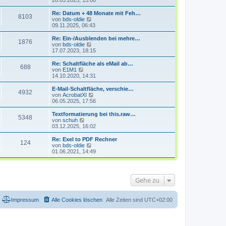
28.05.2025, 15:00
i
e
u
t
r
e
Re: Datum + 48 Monate mit Feh…
r
8103
B
s
N
von
bds-oldie
a
e
t
e
09.11.2025, 06:43
g
i
e
u
t
r
e
Re: Ein-/Ausblenden bei mehre…
r
1876
B
s
N
von
bds-oldie
a
e
t
e
17.07.2023, 18:15
g
i
e
u
t
r
e
Re: Schaltfläche als eMail ab…
r
688
B
s
N
von
E1M1
a
e
t
e
14.10.2020, 14:31
g
i
e
u
t
r
e
E-Mail-Schaltfläche, verschie…
r
4932
B
s
N
von
AcrobatXI
a
e
t
e
06.05.2025, 17:56
g
i
e
u
t
r
e
Textformatierung bei this.raw…
r
5348
B
s
N
von
schuh
a
e
t
e
03.12.2025, 16:02
g
i
e
u
t
r
e
Re: Exel to PDF Rechner
r
124
B
s
N
von
bds-oldie
a
e
t
e
01.06.2021, 14:49
g
i
e
u
t
r
e
r
B
s
a
e
t
Gehe zu
g
i
e
t
r
r
B
a
e
Impressum
Alle Cookies löschen
Alle Zeiten sind
UTC+02:00
g
i
t
r
a