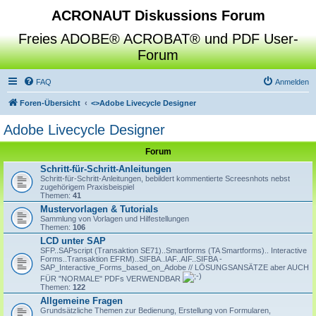
ACRONAUT Diskussions Forum
Freies ADOBE® ACROBAT® und PDF User-
Forum
FAQ
Anmelden
Foren-Übersicht
<>
Adobe Livecycle Designer
Adobe Livecycle Designer
Forum
Schritt-für-Schritt-Anleitungen
Schritt-für-Schritt-Anleitungen, bebildert kommentierte Screesnhots nebst
zugehörigem Praxisbeispiel
Themen:
41
Mustervorlagen & Tutorials
Sammlung von Vorlagen und Hilfestellungen
Themen:
106
LCD unter SAP
SFP..SAPscript (Transaktion SE71)..Smartforms (TA Smartforms).. Interactive
Forms..Transaktion EFRM)..SIFBA..IAF..AIF..SIFBA -
SAP_Interactive_Forms_based_on_Adobe // LÖSUNGSANSÄTZE aber AUCH
FÜR "NORMALE" PDFs VERWENDBAR
Themen:
122
Allgemeine Fragen
Grundsätzliche Themen zur Bedienung, Erstellung von Formularen,