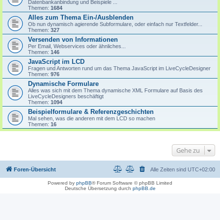
Datenbankanbindung und Beispiele ...
Themen:
1684
Alles zum Thema Ein-/Ausblenden
Ob nun dynamisch agierende Subformulare, oder einfach nur Textfelder...
Themen:
327
Versenden von Informationen
Per Email, Webservices oder ähnliches...
Themen:
146
JavaScript im LCD
Fragen und Antworten rund um das Thema JavaScript im LiveCycleDesigner
Themen:
976
Dynamische Formulare
Alles was sich mit dem Thema dynamische XML Formulare auf Basis des
LiveCycleDesigners beschäftigt
Themen:
1094
Beispielformulare & Referenzgeschichten
Mal sehen, was die anderen mit dem LCD so machen
Themen:
16
Gehe zu
Foren-Übersicht
Alle Zeiten sind
UTC+02:00
Powered by
phpBB
® Forum Software © phpBB Limited
Deutsche Übersetzung durch
phpBB.de