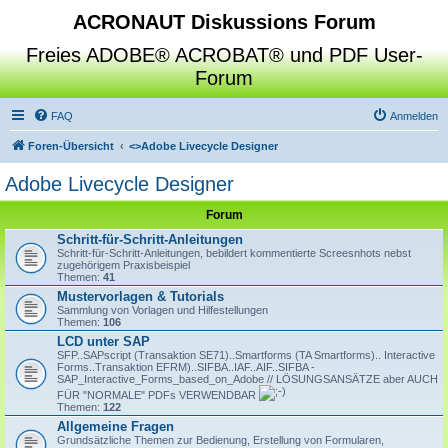
ACRONAUT Diskussions Forum
Freies ADOBE® ACROBAT® und PDF User-
Forum
FAQ
Anmelden
Foren-Übersicht
<>
Adobe Livecycle Designer
Adobe Livecycle Designer
Forum
Schritt-für-Schritt-Anleitungen
Schritt-für-Schritt-Anleitungen, bebildert kommentierte Screesnhots nebst
zugehörigem Praxisbeispiel
Themen:
41
Mustervorlagen & Tutorials
Sammlung von Vorlagen und Hilfestellungen
Themen:
106
LCD unter SAP
SFP..SAPscript (Transaktion SE71)..Smartforms (TA Smartforms).. Interactive
Forms..Transaktion EFRM)..SIFBA..IAF..AIF..SIFBA -
SAP_Interactive_Forms_based_on_Adobe // LÖSUNGSANSÄTZE aber AUCH
FÜR "NORMALE" PDFs VERWENDBAR
Themen:
122
Allgemeine Fragen
Grundsätzliche Themen zur Bedienung, Erstellung von Formularen,