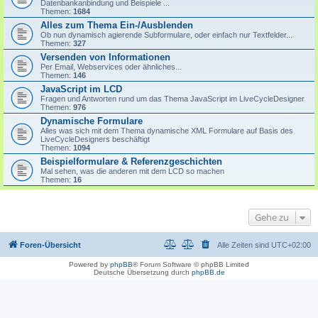
Datenbankanbindung und Beispiele ...
Themen:
1684
Alles zum Thema Ein-/Ausblenden
Ob nun dynamisch agierende Subformulare, oder einfach nur Textfelder...
Themen:
327
Versenden von Informationen
Per Email, Webservices oder ähnliches...
Themen:
146
JavaScript im LCD
Fragen und Antworten rund um das Thema JavaScript im LiveCycleDesigner
Themen:
976
Dynamische Formulare
Alles was sich mit dem Thema dynamische XML Formulare auf Basis des
LiveCycleDesigners beschäftigt
Themen:
1094
Beispielformulare & Referenzgeschichten
Mal sehen, was die anderen mit dem LCD so machen
Themen:
16
Gehe zu
Foren-Übersicht
Alle Zeiten sind
UTC+02:00
Powered by
phpBB
® Forum Software © phpBB Limited
Deutsche Übersetzung durch
phpBB.de