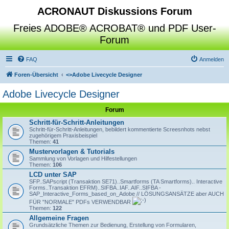
ACRONAUT Diskussions Forum
Freies ADOBE® ACROBAT® und PDF User-
Forum
FAQ
Anmelden
Foren-Übersicht
<>
Adobe Livecycle Designer
Adobe Livecycle Designer
Forum
Schritt-für-Schritt-Anleitungen
Schritt-für-Schritt-Anleitungen, bebildert kommentierte Screesnhots nebst
zugehörigem Praxisbeispiel
Themen:
41
Mustervorlagen & Tutorials
Sammlung von Vorlagen und Hilfestellungen
Themen:
106
LCD unter SAP
SFP..SAPscript (Transaktion SE71)..Smartforms (TA Smartforms).. Interactive
Forms..Transaktion EFRM)..SIFBA..IAF..AIF..SIFBA -
SAP_Interactive_Forms_based_on_Adobe // LÖSUNGSANSÄTZE aber AUCH
FÜR "NORMALE" PDFs VERWENDBAR
Themen:
122
Allgemeine Fragen
Grundsätzliche Themen zur Bedienung, Erstellung von Formularen,