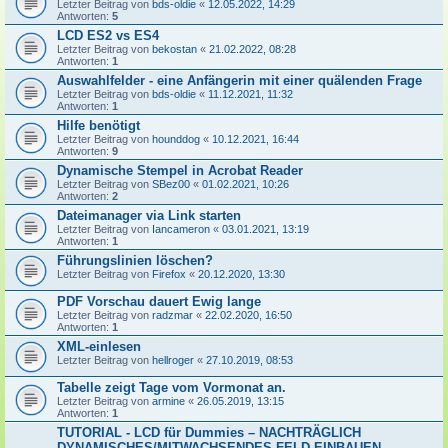
Letzter Beitrag von
bds-oldie
«
12.05.2022, 14:29
Antworten:
5
LCD ES2 vs ES4
Letzter Beitrag von
bekostan
«
21.02.2022, 08:28
Antworten:
1
Auswahlfelder - eine Anfängerin mit einer quälenden Frage
Letzter Beitrag von
bds-oldie
«
11.12.2021, 11:32
Antworten:
1
Hilfe benötigt
Letzter Beitrag von
hounddog
«
10.12.2021, 16:44
Antworten:
9
Dynamische Stempel in Acrobat Reader
Letzter Beitrag von
SBez00
«
01.02.2021, 10:26
Antworten:
2
Dateimanager via Link starten
Letzter Beitrag von
Iancameron
«
03.01.2021, 13:19
Antworten:
1
Führungslinien löschen?
Letzter Beitrag von
Firefox
«
20.12.2020, 13:30
PDF Vorschau dauert Ewig lange
Letzter Beitrag von
radzmar
«
22.02.2020, 16:50
Antworten:
1
XML-einlesen
Letzter Beitrag von
hellroger
«
27.10.2019, 08:53
Tabelle zeigt Tage vom Vormonat an.
Letzter Beitrag von
armine
«
26.05.2019, 13:15
Antworten:
1
TUTORIAL - LCD für Dummies – NACHTRÄGLICH
DYNAMISCHES/MITWACHSENDES FELD EINBAUEN