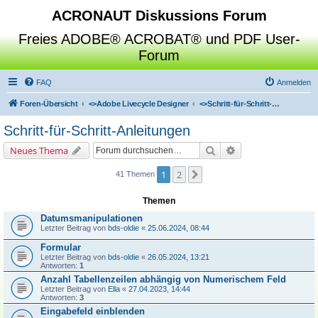
ACRONAUT Diskussions Forum
Freies ADOBE® ACROBAT® und PDF User-
Forum
FAQ
Anmelden
Foren-Übersicht
<>
Adobe Livecycle Designer
<>
Schritt-für-Schritt-Anleitungen
Schritt-für-Schritt-Anleitungen
Suche
Erweiterte Suche
Neues Thema
1
2
Nächste
41 Themen
Themen
Datumsmanipulationen
Letzter Beitrag von
bds-oldie
«
25.06.2024, 08:44
Formular
Letzter Beitrag von
bds-oldie
«
26.05.2024, 13:21
Antworten:
1
Anzahl Tabellenzeilen abhängig von Numerischem Feld
Letzter Beitrag von
Ella
«
27.04.2023, 14:44
Antworten:
3
Eingabefeld einblenden