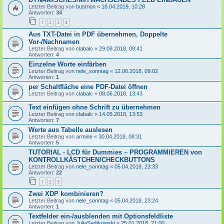
Letzter Beitrag von
bustrion
«
18.04.2019, 10:28
Antworten:
34
1
2
3
4
Aus TXT-Datei in PDF übernehmen, Doppelte
Vor-/Nachnamen
Letzter Beitrag von
clabalc
«
29.08.2018, 09:41
Antworten:
4
Einzelne Worte einfärben
Letzter Beitrag von
nele_sonntag
«
12.06.2018, 09:02
Antworten:
1
per Schaltfläche eine PDF-Datei öffnen
Letzter Beitrag von
clabalc
«
08.06.2018, 13:43
Text einfügen ohne Schrift zu übernehmen
Letzter Beitrag von
clabalc
«
14.05.2018, 13:53
Antworten:
7
Werte aus Tabelle auslesen
Letzter Beitrag von
armine
«
30.04.2018, 08:31
Antworten:
5
TUTORIAL - LCD für Dummies – PROGRAMMIEREN von
KONTROLLKÄSTCHEN/CHECKBUTTONS
Letzter Beitrag von
nele_sonntag
«
05.04.2018, 23:33
Antworten:
22
1
2
3
Zwei XDP kombinieren?
Letzter Beitrag von
nele_sonntag
«
05.04.2018, 23:24
Antworten:
1
Textfelder ein-/ausblenden mit Optionsfeldliste
Letzter Beitrag von
JuliaSadtkowski
«
25.01.2018, 21:00