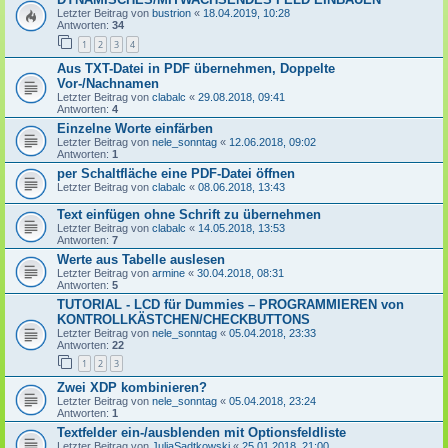
Letzter Beitrag von
bustrion
«
18.04.2019, 10:28
Antworten:
34
1
2
3
4
Aus TXT-Datei in PDF übernehmen, Doppelte
Vor-/Nachnamen
Letzter Beitrag von
clabalc
«
29.08.2018, 09:41
Antworten:
4
Einzelne Worte einfärben
Letzter Beitrag von
nele_sonntag
«
12.06.2018, 09:02
Antworten:
1
per Schaltfläche eine PDF-Datei öffnen
Letzter Beitrag von
clabalc
«
08.06.2018, 13:43
Text einfügen ohne Schrift zu übernehmen
Letzter Beitrag von
clabalc
«
14.05.2018, 13:53
Antworten:
7
Werte aus Tabelle auslesen
Letzter Beitrag von
armine
«
30.04.2018, 08:31
Antworten:
5
TUTORIAL - LCD für Dummies – PROGRAMMIEREN von
KONTROLLKÄSTCHEN/CHECKBUTTONS
Letzter Beitrag von
nele_sonntag
«
05.04.2018, 23:33
Antworten:
22
1
2
3
Zwei XDP kombinieren?
Letzter Beitrag von
nele_sonntag
«
05.04.2018, 23:24
Antworten:
1
Textfelder ein-/ausblenden mit Optionsfeldliste
Letzter Beitrag von
JuliaSadtkowski
«
25.01.2018, 21:00