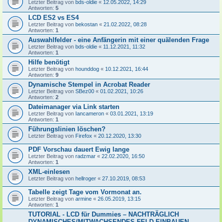
Letzter Beitrag von
bds-oldie
«
12.05.2022, 14:29
Antworten:
5
LCD ES2 vs ES4
Letzter Beitrag von
bekostan
«
21.02.2022, 08:28
Antworten:
1
Auswahlfelder - eine Anfängerin mit einer quälenden Frage
Letzter Beitrag von
bds-oldie
«
11.12.2021, 11:32
Antworten:
1
Hilfe benötigt
Letzter Beitrag von
hounddog
«
10.12.2021, 16:44
Antworten:
9
Dynamische Stempel in Acrobat Reader
Letzter Beitrag von
SBez00
«
01.02.2021, 10:26
Antworten:
2
Dateimanager via Link starten
Letzter Beitrag von
Iancameron
«
03.01.2021, 13:19
Antworten:
1
Führungslinien löschen?
Letzter Beitrag von
Firefox
«
20.12.2020, 13:30
PDF Vorschau dauert Ewig lange
Letzter Beitrag von
radzmar
«
22.02.2020, 16:50
Antworten:
1
XML-einlesen
Letzter Beitrag von
hellroger
«
27.10.2019, 08:53
Tabelle zeigt Tage vom Vormonat an.
Letzter Beitrag von
armine
«
26.05.2019, 13:15
Antworten:
1
TUTORIAL - LCD für Dummies – NACHTRÄGLICH
DYNAMISCHES/MITWACHSENDES FELD EINBAUEN