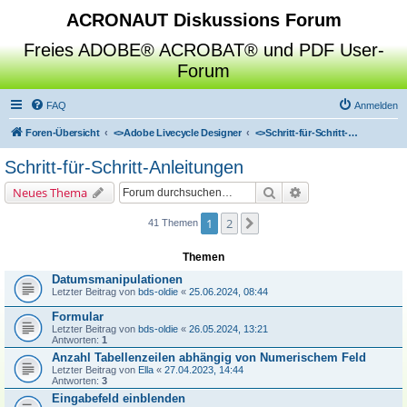
ACRONAUT Diskussions Forum
Freies ADOBE® ACROBAT® und PDF User-
Forum
FAQ
Anmelden
Foren-Übersicht
<>
Adobe Livecycle Designer
<>
Schritt-für-Schritt-Anleitungen
Schritt-für-Schritt-Anleitungen
Suche
Erweiterte Suche
Neues Thema
1
2
Nächste
41 Themen
Themen
Datumsmanipulationen
Letzter Beitrag von
bds-oldie
«
25.06.2024, 08:44
Formular
Letzter Beitrag von
bds-oldie
«
26.05.2024, 13:21
Antworten:
1
Anzahl Tabellenzeilen abhängig von Numerischem Feld
Letzter Beitrag von
Ella
«
27.04.2023, 14:44
Antworten:
3
Eingabefeld einblenden