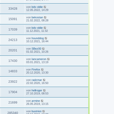
von
bds-oldie
33428
12.05.2022, 14:29
von
bekostan
15091
21.02.2022, 08:28
von
bds-oldie
17039
11.12.2021, 11:32
von
hounddog
24213
10.12.2021, 16:44
von
SBez00
20201
01.02.2021, 10:26
von
Iancameron
17430
03.01.2021, 13:19
von
Firefox
14833
20.12.2020, 13:30
von
radzmar
23922
22.02.2020, 16:50
von
hellroger
17904
27.10.2019, 08:53
von
armine
21699
26.05.2019, 13:15
von
bustrion
285340