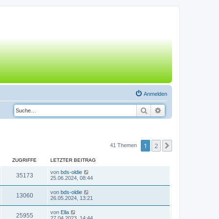
Anmelden
Suche
Erweiterte Suche
1
2
Nächste
41 Themen
ZUGRIFFE
LETZTER BEITRAG
von
bds-oldie
35173
25.06.2024, 08:44
von
bds-oldie
13060
26.05.2024, 13:21
von
Ella
25955
27.04.2023, 14:44