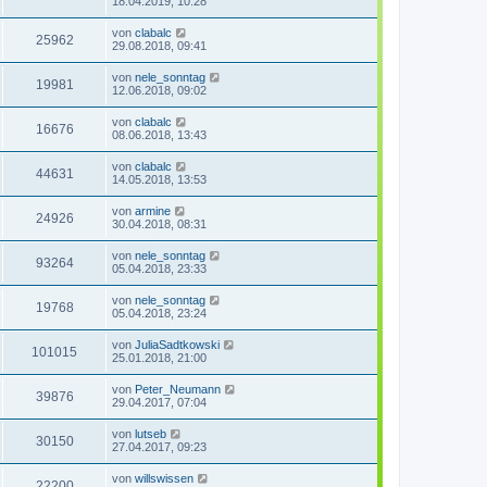
18.04.2019, 10:28
von
clabalc
25962
29.08.2018, 09:41
von
nele_sonntag
19981
12.06.2018, 09:02
von
clabalc
16676
08.06.2018, 13:43
von
clabalc
44631
14.05.2018, 13:53
von
armine
24926
30.04.2018, 08:31
von
nele_sonntag
93264
05.04.2018, 23:33
von
nele_sonntag
19768
05.04.2018, 23:24
von
JuliaSadtkowski
101015
25.01.2018, 21:00
von
Peter_Neumann
39876
29.04.2017, 07:04
von
lutseb
30150
27.04.2017, 09:23
von
willswissen
22200