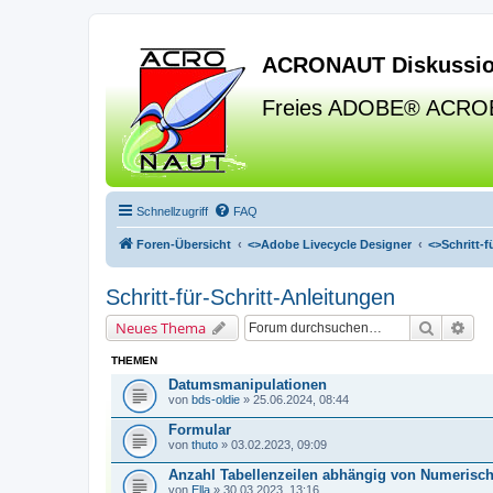
ACRONAUT Diskussio
Freies ADOBE® ACRO
Schnellzugriff
FAQ
Foren-Übersicht
<>
Adobe Livecycle Designer
<>
Schritt-
Schritt-für-Schritt-Anleitungen
Suche
Erw
Neues Thema
THEMEN
Datumsmanipulationen
von
bds-oldie
» 25.06.2024, 08:44
Formular
von
thuto
» 03.02.2023, 09:09
Anzahl Tabellenzeilen abhängig von Numerisc
von
Ella
» 30.03.2023, 13:16