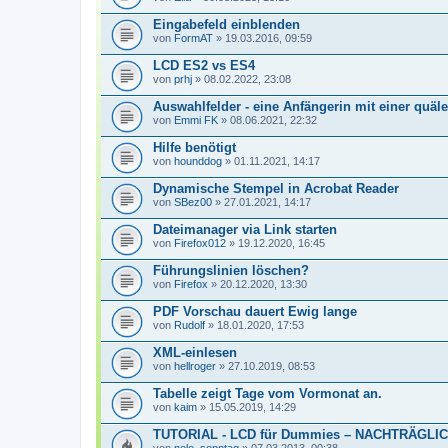
Eingabefeld einblenden
von
FormAT
» 19.03.2016, 09:59
LCD ES2 vs ES4
von
prhj
» 08.02.2022, 23:08
Auswahlfelder - eine Anfängerin mit einer quäl
von
Emmi FK
» 08.06.2021, 22:32
Hilfe benötigt
von
hounddog
» 01.11.2021, 14:17
Dynamische Stempel in Acrobat Reader
von
SBez00
» 27.01.2021, 14:17
Dateimanager via Link starten
von
Firefox012
» 19.12.2020, 16:45
Führungslinien löschen?
von
Firefox
» 20.12.2020, 13:30
PDF Vorschau dauert Ewig lange
von
Rudolf
» 18.01.2020, 17:53
XML-einlesen
von
hellroger
» 27.10.2019, 08:53
Tabelle zeigt Tage vom Vormonat an.
von
kaim
» 15.05.2019, 14:29
TUTORIAL - LCD für Dummies – NACHTRÄG