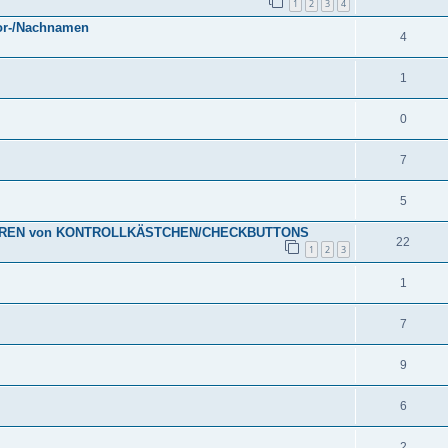
1
2
3
4
or-/Nachnamen
4
1
0
7
5
IEREN von KONTROLLKÄSTCHEN/CHECKBUTTONS
22
1
2
3
1
7
9
6
2