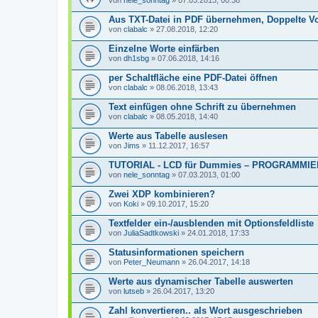
von
nele_sonntag
» 07.03.2013, 00:38
Aus TXT-Datei in PDF übernehmen, Doppelte V
von
clabalc
» 27.08.2018, 12:20
Einzelne Worte einfärben
von
dh1sbg
» 07.06.2018, 14:16
per Schaltfläche eine PDF-Datei öffnen
von
clabalc
» 08.06.2018, 13:43
Text einfügen ohne Schrift zu übernehmen
von
clabalc
» 08.05.2018, 14:40
Werte aus Tabelle auslesen
von
Jims
» 11.12.2017, 16:57
TUTORIAL - LCD für Dummies – PROGRAMM
von
nele_sonntag
» 07.03.2013, 01:00
Zwei XDP kombinieren?
von
Koki
» 09.10.2017, 15:20
Textfelder ein-/ausblenden mit Optionsfeldliste
von
JuliaSadtkowski
» 24.01.2018, 17:33
Statusinformationen speichern
von
Peter_Neumann
» 26.04.2017, 14:18
Werte aus dynamischer Tabelle auswerten
von
lutseb
» 26.04.2017, 13:20
Zahl konvertieren.. als Wort ausgeschrieben