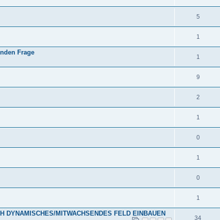
5
1
enden Frage
1
9
2
1
0
1
0
1
LICH DYNAMISCHES/MITWACHSENDES FELD EINBAUEN
34