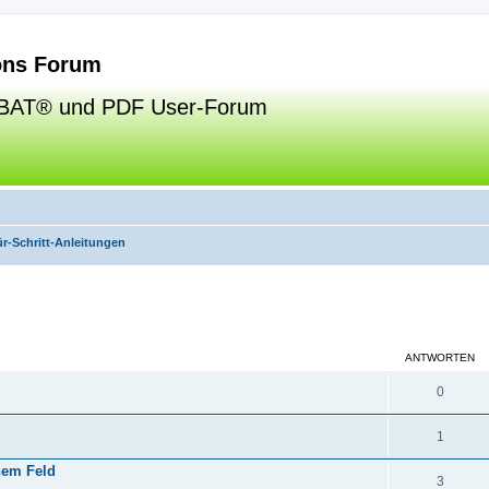
ns Forum
BAT® und PDF User-Forum
für-Schritt-Anleitungen
eiterte Suche
ANTWORTEN
0
1
hem Feld
3