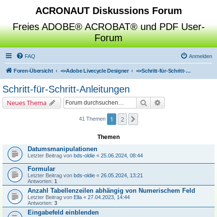
ACRONAUT Diskussions Forum
Freies ADOBE® ACROBAT® und PDF User-
Forum
FAQ
Anmelden
Foren-Übersicht
<>
Adobe Livecycle Designer
<>
Schritt-für-Schritt-Anleitungen
Schritt-für-Schritt-Anleitungen
Suche
Erweiterte Suche
Neues Thema
1
2
Nächste
41 Themen
Themen
Datumsmanipulationen
Letzter Beitrag von
bds-oldie
«
25.06.2024, 08:44
Formular
Letzter Beitrag von
bds-oldie
«
26.05.2024, 13:21
Antworten:
1
Anzahl Tabellenzeilen abhängig von Numerischem Feld
Letzter Beitrag von
Ella
«
27.04.2023, 14:44
Antworten:
3
Eingabefeld einblenden