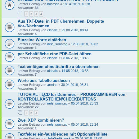
Letzter Beitrag von
bustrion
«
18.04.2019, 10:28
Antworten:
34
1
2
3
4
Aus TXT-Datei in PDF übernehmen, Doppelte
Vor-/Nachnamen
Letzter Beitrag von
clabalc
«
29.08.2018, 09:41
Antworten:
4
Einzelne Worte einfärben
Letzter Beitrag von
nele_sonntag
«
12.06.2018, 09:02
Antworten:
1
per Schaltfläche eine PDF-Datei öffnen
Letzter Beitrag von
clabalc
«
08.06.2018, 13:43
Text einfügen ohne Schrift zu übernehmen
Letzter Beitrag von
clabalc
«
14.05.2018, 13:53
Antworten:
7
Werte aus Tabelle auslesen
Letzter Beitrag von
armine
«
30.04.2018, 08:31
Antworten:
5
TUTORIAL - LCD für Dummies – PROGRAMMIEREN von
KONTROLLKÄSTCHEN/CHECKBUTTONS
Letzter Beitrag von
nele_sonntag
«
05.04.2018, 23:33
Antworten:
22
1
2
3
Zwei XDP kombinieren?
Letzter Beitrag von
nele_sonntag
«
05.04.2018, 23:24
Antworten:
1
Textfelder ein-/ausblenden mit Optionsfeldliste
Letzter Beitrag von
JuliaSadtkowski
«
25.01.2018, 21:00