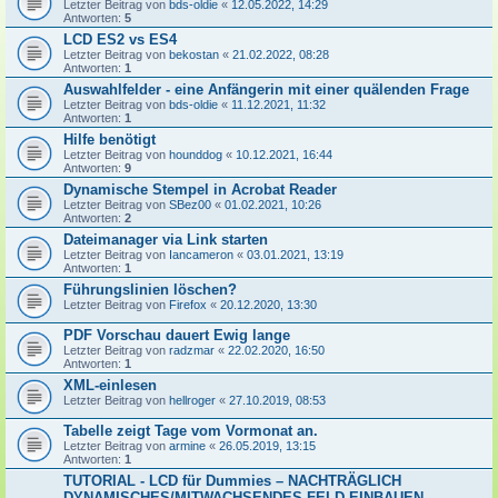
Letzter Beitrag von
bds-oldie
«
12.05.2022, 14:29
Antworten:
5
LCD ES2 vs ES4
Letzter Beitrag von
bekostan
«
21.02.2022, 08:28
Antworten:
1
Auswahlfelder - eine Anfängerin mit einer quälenden Frage
Letzter Beitrag von
bds-oldie
«
11.12.2021, 11:32
Antworten:
1
Hilfe benötigt
Letzter Beitrag von
hounddog
«
10.12.2021, 16:44
Antworten:
9
Dynamische Stempel in Acrobat Reader
Letzter Beitrag von
SBez00
«
01.02.2021, 10:26
Antworten:
2
Dateimanager via Link starten
Letzter Beitrag von
Iancameron
«
03.01.2021, 13:19
Antworten:
1
Führungslinien löschen?
Letzter Beitrag von
Firefox
«
20.12.2020, 13:30
PDF Vorschau dauert Ewig lange
Letzter Beitrag von
radzmar
«
22.02.2020, 16:50
Antworten:
1
XML-einlesen
Letzter Beitrag von
hellroger
«
27.10.2019, 08:53
Tabelle zeigt Tage vom Vormonat an.
Letzter Beitrag von
armine
«
26.05.2019, 13:15
Antworten:
1
TUTORIAL - LCD für Dummies – NACHTRÄGLICH
DYNAMISCHES/MITWACHSENDES FELD EINBAUEN