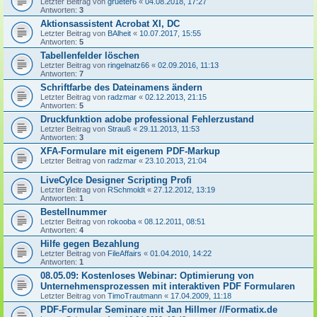
Letzter Beitrag von
grueter6
«
04.08.2018, 17:27
Antworten:
3
Aktionsassistent Acrobat XI, DC
Letzter Beitrag von
BAlheit
«
10.07.2017, 15:55
Antworten:
5
Tabellenfelder löschen
Letzter Beitrag von
ringelnatz66
«
02.09.2016, 11:13
Antworten:
7
Schriftfarbe des Dateinamens ändern
Letzter Beitrag von
radzmar
«
02.12.2013, 21:15
Antworten:
5
Druckfunktion adobe professional Fehlerzustand
Letzter Beitrag von
Strauß
«
29.11.2013, 11:53
Antworten:
3
XFA-Formulare mit eigenem PDF-Markup
Letzter Beitrag von
radzmar
«
23.10.2013, 21:04
LiveCylce Designer Scripting Profi
Letzter Beitrag von
RSchmoldt
«
27.12.2012, 13:19
Antworten:
1
Bestellnummer
Letzter Beitrag von
rokooba
«
08.12.2011, 08:51
Antworten:
4
Hilfe gegen Bezahlung
Letzter Beitrag von
FileAffairs
«
01.04.2010, 14:22
Antworten:
1
08.05.09: Kostenloses Webinar: Optimierung von
Unternehmensprozessen mit interaktiven PDF Formularen
Letzter Beitrag von
TimoTrautmann
«
17.04.2009, 11:18
PDF-Formular Seminare mit Jan Hillmer //Formatix.de