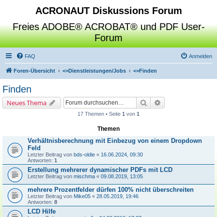
ACRONAUT Diskussions Forum
Freies ADOBE® ACROBAT® und PDF User-
Forum
FAQ
Anmelden
Foren-Übersicht
<>
Dienstleistungen/Jobs
<>
Finden
Finden
Suche
Erweiterte Suche
Neues Thema
17 Themen • Seite
1
von
1
Themen
Verhältnisberechnung mit Einbezug von einem Dropdown
Feld
Letzter Beitrag von
bds-oldie
«
16.06.2024, 09:30
Antworten:
1
Erstellung mehrerer dynamischer PDFs mit LCD
Letzter Beitrag von
mischma
«
09.08.2019, 13:05
mehrere Prozentfelder dürfen 100% nicht überschreiten
Letzter Beitrag von
Mike05
«
28.05.2019, 19:46
Antworten:
8
LCD Hilfe