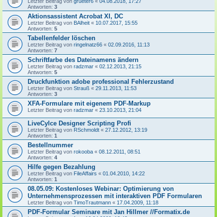
Letzter Beitrag von
grueter6
«
04.08.2018, 17:27
Antworten:
3
Aktionsassistent Acrobat XI, DC
Letzter Beitrag von
BAlheit
«
10.07.2017, 15:55
Antworten:
5
Tabellenfelder löschen
Letzter Beitrag von
ringelnatz66
«
02.09.2016, 11:13
Antworten:
7
Schriftfarbe des Dateinamens ändern
Letzter Beitrag von
radzmar
«
02.12.2013, 21:15
Antworten:
5
Druckfunktion adobe professional Fehlerzustand
Letzter Beitrag von
Strauß
«
29.11.2013, 11:53
Antworten:
3
XFA-Formulare mit eigenem PDF-Markup
Letzter Beitrag von
radzmar
«
23.10.2013, 21:04
LiveCylce Designer Scripting Profi
Letzter Beitrag von
RSchmoldt
«
27.12.2012, 13:19
Antworten:
1
Bestellnummer
Letzter Beitrag von
rokooba
«
08.12.2011, 08:51
Antworten:
4
Hilfe gegen Bezahlung
Letzter Beitrag von
FileAffairs
«
01.04.2010, 14:22
Antworten:
1
08.05.09: Kostenloses Webinar: Optimierung von
Unternehmensprozessen mit interaktiven PDF Formularen
Letzter Beitrag von
TimoTrautmann
«
17.04.2009, 11:18
PDF-Formular Seminare mit Jan Hillmer //Formatix.de