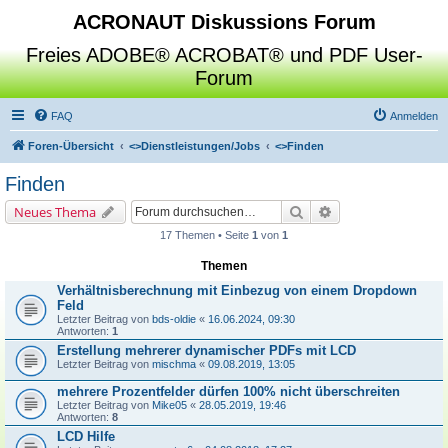
ACRONAUT Diskussions Forum
Freies ADOBE® ACROBAT® und PDF User-
Forum
FAQ
Anmelden
Foren-Übersicht
<>
Dienstleistungen/Jobs
<>
Finden
Finden
Suche
Erweiterte Suche
Neues Thema
17 Themen • Seite
1
von
1
Themen
Verhältnisberechnung mit Einbezug von einem Dropdown
Feld
Letzter Beitrag von
bds-oldie
«
16.06.2024, 09:30
Antworten:
1
Erstellung mehrerer dynamischer PDFs mit LCD
Letzter Beitrag von
mischma
«
09.08.2019, 13:05
mehrere Prozentfelder dürfen 100% nicht überschreiten
Letzter Beitrag von
Mike05
«
28.05.2019, 19:46
Antworten:
8
LCD Hilfe