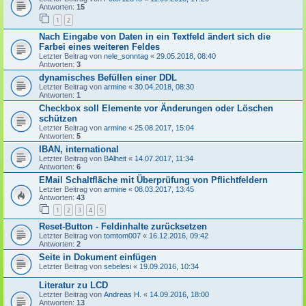
Antworten:
15
1
2
Nach Eingabe von Daten in ein Textfeld ändert sich die
Farbei eines weiteren Feldes
Letzter Beitrag von
nele_sonntag
«
29.05.2018, 08:40
Antworten:
3
dynamisches Befüllen einer DDL
Letzter Beitrag von
armine
«
30.04.2018, 08:30
Antworten:
1
Checkbox soll Elemente vor Änderungen oder Löschen
schützen
Letzter Beitrag von
armine
«
25.08.2017, 15:04
Antworten:
5
IBAN, international
Letzter Beitrag von
BAlheit
«
14.07.2017, 11:34
Antworten:
6
EMail Schaltfläche mit Überprüfung von Pflichtfeldern
Letzter Beitrag von
armine
«
08.03.2017, 13:45
Antworten:
43
1
2
3
4
5
Reset-Button - Feldinhalte zurücksetzen
Letzter Beitrag von
tomtom007
«
16.12.2016, 09:42
Antworten:
2
Seite in Dokument einfügen
Letzter Beitrag von
sebelesi
«
19.09.2016, 10:34
Literatur zu LCD
Letzter Beitrag von
Andreas H.
«
14.09.2016, 18:00
Antworten:
13