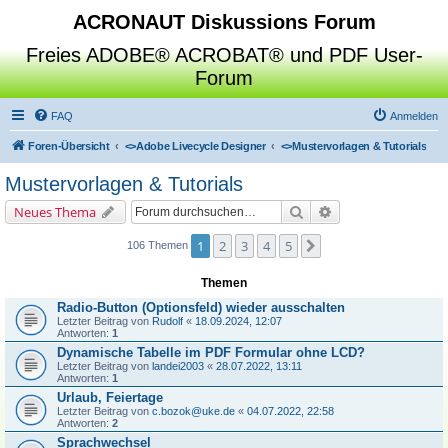
ACRONAUT Diskussions Forum
Freies ADOBE® ACROBAT® und PDF User-
Forum
FAQ
Anmelden
Foren-Übersicht
<>
Adobe Livecycle Designer
<>
Mustervorlagen & Tutorials
Mustervorlagen & Tutorials
Suche
Erweiterte Suche
Neues Thema
1
2
3
4
5
Nächste
106 Themen
Themen
Radio-Button (Optionsfeld) wieder ausschalten
Letzter Beitrag von
Rudolf
«
18.09.2024, 12:07
Antworten:
1
Dynamische Tabelle im PDF Formular ohne LCD?
Letzter Beitrag von
landei2003
«
28.07.2022, 13:11
Antworten:
1
Urlaub, Feiertage
Letzter Beitrag von
c.bozok@uke.de
«
04.07.2022, 22:58
Antworten:
2
Sprachwechsel