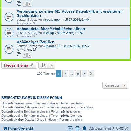
1
2
Verbindung zu einer MS Access Datenbank mit erweiterter
Suchfunktion
Letzter Beitrag von
joberberger
«
15.07.2016, 14:04
Antworten:
6
Anhangdatei über Schaltfläche öffnen
Letzter Beitrag von
swesp
«
07.06.2016, 12:28
Antworten:
3
Abhängiges Befüllen
Letzter Beitrag von
Andreas H.
«
03.05.2016, 10:37
Antworten:
14
1
2
Neues Thema
1
2
3
4
5
Nächste
106 Themen
Gehe zu
BERECHTIGUNGEN IN DIESEM FORUM
Du darfst
keine
neuen Themen in diesem Forum erstellen.
Du darfst
keine
Antworten zu Themen in diesem Forum erstellen.
Du darfst deine Beiträge in diesem Forum
nicht
ändern.
Du darfst deine Beiträge in diesem Forum
nicht
löschen.
Du darfst
keine
Dateianhänge in diesem Forum erstellen.
Foren-Übersicht
Alle Zeiten sind
UTC+02:00