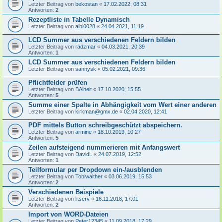
Letzter Beitrag von
bekostan
«
17.02.2022, 08:31
Antworten:
2
Rezeptliste in Tabelle Dynamisch
Letzter Beitrag von
albi0028
«
24.04.2021, 11:19
LCD Summer aus verschiedenen Feldern bilden
Letzter Beitrag von
radzmar
«
04.03.2021, 20:39
Antworten:
1
LCD Summer aus verschiedenen Feldern bilden
Letzter Beitrag von
sannysk
«
05.02.2021, 09:36
Pflichtfelder prüfen
Letzter Beitrag von
BAlheit
«
17.10.2020, 15:55
Antworten:
5
Summe einer Spalte in Abhängigkeit vom Wert einer anderen
Letzter Beitrag von
kirkman@gmx.de
«
02.04.2020, 12:41
PDF mittels Button schreibgeschützt abspeichern.
Letzter Beitrag von
armine
«
18.10.2019, 10:27
Antworten:
5
Zeilen aufsteigend nummerieren mit Anfangswert
Letzter Beitrag von
DavidL
«
24.07.2019, 12:52
Antworten:
1
Teilformular per Dropdown ein-/ausblenden
Letzter Beitrag von
Tobiwalther
«
03.06.2019, 15:53
Antworten:
2
Verschiedenen Beispiele
Letzter Beitrag von
litserv
«
16.11.2018, 17:01
Antworten:
2
Import von WORD-Dateien
Letzter Beitrag von
Peter12345
«
11.09.2018, 17:29