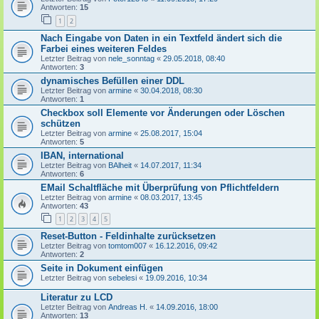
Antworten:
15
1
2
Nach Eingabe von Daten in ein Textfeld ändert sich die
Farbei eines weiteren Feldes
Letzter Beitrag von
nele_sonntag
«
29.05.2018, 08:40
Antworten:
3
dynamisches Befüllen einer DDL
Letzter Beitrag von
armine
«
30.04.2018, 08:30
Antworten:
1
Checkbox soll Elemente vor Änderungen oder Löschen
schützen
Letzter Beitrag von
armine
«
25.08.2017, 15:04
Antworten:
5
IBAN, international
Letzter Beitrag von
BAlheit
«
14.07.2017, 11:34
Antworten:
6
EMail Schaltfläche mit Überprüfung von Pflichtfeldern
Letzter Beitrag von
armine
«
08.03.2017, 13:45
Antworten:
43
1
2
3
4
5
Reset-Button - Feldinhalte zurücksetzen
Letzter Beitrag von
tomtom007
«
16.12.2016, 09:42
Antworten:
2
Seite in Dokument einfügen
Letzter Beitrag von
sebelesi
«
19.09.2016, 10:34
Literatur zu LCD
Letzter Beitrag von
Andreas H.
«
14.09.2016, 18:00
Antworten:
13