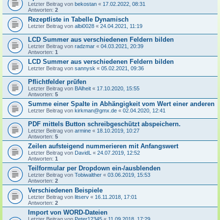
Letzter Beitrag von
bekostan
«
17.02.2022, 08:31
Antworten:
2
Rezeptliste in Tabelle Dynamisch
Letzter Beitrag von
albi0028
«
24.04.2021, 11:19
LCD Summer aus verschiedenen Feldern bilden
Letzter Beitrag von
radzmar
«
04.03.2021, 20:39
Antworten:
1
LCD Summer aus verschiedenen Feldern bilden
Letzter Beitrag von
sannysk
«
05.02.2021, 09:36
Pflichtfelder prüfen
Letzter Beitrag von
BAlheit
«
17.10.2020, 15:55
Antworten:
5
Summe einer Spalte in Abhängigkeit vom Wert einer anderen
Letzter Beitrag von
kirkman@gmx.de
«
02.04.2020, 12:41
PDF mittels Button schreibgeschützt abspeichern.
Letzter Beitrag von
armine
«
18.10.2019, 10:27
Antworten:
5
Zeilen aufsteigend nummerieren mit Anfangswert
Letzter Beitrag von
DavidL
«
24.07.2019, 12:52
Antworten:
1
Teilformular per Dropdown ein-/ausblenden
Letzter Beitrag von
Tobiwalther
«
03.06.2019, 15:53
Antworten:
2
Verschiedenen Beispiele
Letzter Beitrag von
litserv
«
16.11.2018, 17:01
Antworten:
2
Import von WORD-Dateien
Letzter Beitrag von
Peter12345
«
11.09.2018, 17:29