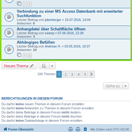
1
2
Verbindung zu einer MS Access Datenbank mit erweiterter
Suchfunktion
Letzter Beitrag von
joberberger
«
15.07.2016, 14:04
Antworten:
6
Anhangdatei über Schaltfläche öffnen
Letzter Beitrag von
swesp
«
07.06.2016, 12:28
Antworten:
3
Abhängiges Befüllen
Letzter Beitrag von
Andreas H.
«
03.05.2016, 10:37
Antworten:
14
1
2
Neues Thema
1
2
3
4
5
Nächste
106 Themen
Gehe zu
BERECHTIGUNGEN IN DIESEM FORUM
Du darfst
keine
neuen Themen in diesem Forum erstellen.
Du darfst
keine
Antworten zu Themen in diesem Forum erstellen.
Du darfst deine Beiträge in diesem Forum
nicht
ändern.
Du darfst deine Beiträge in diesem Forum
nicht
löschen.
Du darfst
keine
Dateianhänge in diesem Forum erstellen.
Foren-Übersicht
Alle Zeiten sind
UTC+02:00