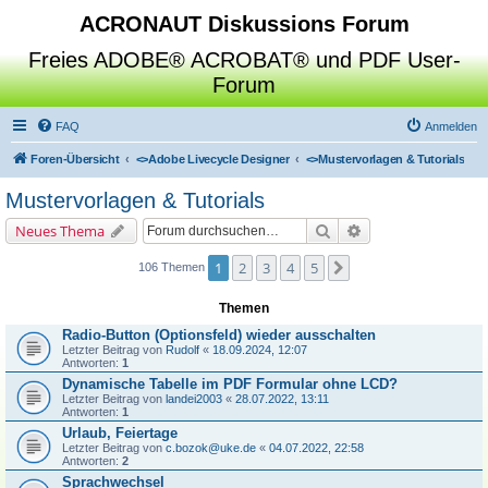
ACRONAUT Diskussions Forum
Freies ADOBE® ACROBAT® und PDF User-
Forum
FAQ
Anmelden
Foren-Übersicht
<>
Adobe Livecycle Designer
<>
Mustervorlagen & Tutorials
Mustervorlagen & Tutorials
Suche
Erweiterte Suche
Neues Thema
1
2
3
4
5
Nächste
106 Themen
Themen
Radio-Button (Optionsfeld) wieder ausschalten
Letzter Beitrag von
Rudolf
«
18.09.2024, 12:07
Antworten:
1
Dynamische Tabelle im PDF Formular ohne LCD?
Letzter Beitrag von
landei2003
«
28.07.2022, 13:11
Antworten:
1
Urlaub, Feiertage
Letzter Beitrag von
c.bozok@uke.de
«
04.07.2022, 22:58
Antworten:
2
Sprachwechsel