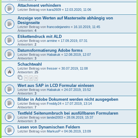
Attachment verhindern
Letzter Beitrag von
kara2609
«
12.03.2020, 11:06
Anzeige von Werten auf Masterseite abhängig von
Designseite
Letzter Beitrag von
francodejaneiro
«
16.10.2019, 11:45
Antworten:
4
Etikettendruck mit ALD
Letzter Beitrag von
armine
«
17.09.2019, 07:31
Antworten:
2
Datumsformatierung Adobe forms
Letzter Beitrag von
Habakuk
«
12.08.2019, 12:07
Antworten:
3
Schachtwahl
Letzter Beitrag von
fresser
«
30.07.2019, 11:08
Antworten:
25
1
2
3
Wert aus SAP in LCD Formular einlesen
Letzter Beitrag von
Habakuk
«
24.07.2019, 15:52
Antworten:
3
Bilder in Adobe Dokument werden nicht ausgegeben
Letzter Beitrag von
Freddy24
«
17.07.2019, 13:14
Antworten:
7
Textfeld Seitenumbruch bei ausfüllbaren Formularen
Letzter Beitrag von
landei2003
«
28.06.2019, 15:37
Antworten:
3
Lesen von Dynamischen Feldern
Letzter Beitrag von
MarkusP
«
04.06.2019, 13:09