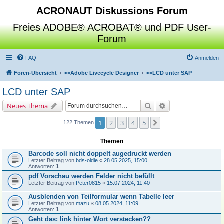
ACRONAUT Diskussions Forum
Freies ADOBE® ACROBAT® und PDF User-
Forum
FAQ
Anmelden
Foren-Übersicht
<>
Adobe Livecycle Designer
<>
LCD unter SAP
LCD unter SAP
Suche
Erweiterte Suche
Neues Thema
1
2
3
4
5
Nächste
122 Themen
Themen
Barcode soll nicht doppelt augedruckt werden
Letzter Beitrag von
bds-oldie
«
28.05.2025, 15:00
Antworten:
1
pdf Vorschau werden Felder nicht befüllt
Letzter Beitrag von
Peter0815
«
15.07.2024, 11:40
Ausblenden von Teilformular wenn Tabelle leer
Letzter Beitrag von
mazu
«
08.05.2024, 11:09
Antworten:
1
Geht das: link hinter Wort verstecken??