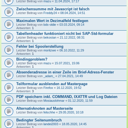
Letzter Beitrag von
mazu
«
11.04.2024, 17:17
Zwischensumme mit Javascript ist falsch
Letzter Beitrag von
Freddy24
«
08.04.2024, 14:51
Maximalen Wert in Dezimalfeld festlegen
Letzter Beitrag von
bds-oldie
«
03.03.2024, 09:14
Antworten:
1
Tabellenheader funktioniert nicht bei SAP-Std-formular
Letzter Beitrag von
bekostan
«
21.12.2022, 08:31
Antworten:
1
Fehler bei Spoolerstellung
Letzter Beitrag von
moritzwe
«
06.10.2022, 11:29
Antworten:
1
Bindingproblem?
Letzter Beitrag von
mazu
«
15.07.2021, 15:06
Antworten:
1
Absenderadresse in einer Zeile im Brief-Adress-Fenster
Letzter Beitrag von
_adam_
«
27.04.2021, 14:49
Teilformular ausblenden auf Masterpage
Letzter Beitrag von
Firefox
«
16.12.2020, 19:52
Antworten:
3
PDF speichern inkl. COMMAND, IXATTR und Log Dateien
Letzter Beitrag von
Mosiauslohmar
«
01.12.2020, 11:59
Alternativknoten auf Masterseite
Letzter Beitrag von
felschhe
«
29.05.2020, 10:18
Bedingter Seitenumbruch
Letzter Beitrag von
landei2003
«
18.05.2020, 14:45
Antworten:
1