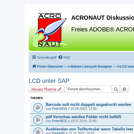
ACRONAUT Diskussio
Freies ADOBE® ACRO
Schnellzugriff
FAQ
Foren-Übersicht
<>
Adobe Livecycle Designer
<>
LCD unt
LCD unter SAP
Suche
Erw
Neues Thema
THEMEN
Barcode soll nicht doppelt augedruckt werden
von
Peter0815
» 23.09.2024, 12:56
pdf Vorschau werden Felder nicht befüllt
von
Peter0815
» 15.07.2024, 11:40
Ausblenden von Teilformular wenn Tabelle leer
von
Padde85
» 27.12.2022, 16:52