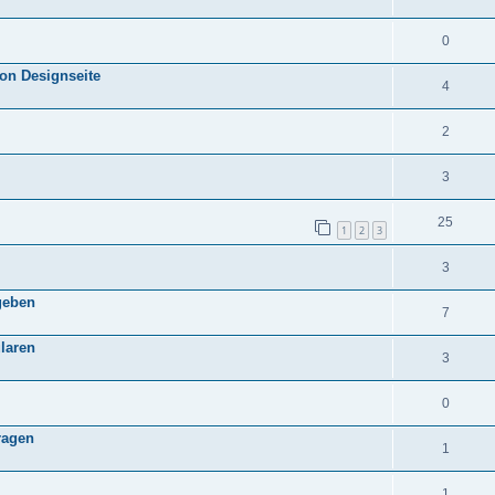
0
on Designseite
4
2
3
25
1
2
3
3
geben
7
laren
3
0
ragen
1
1