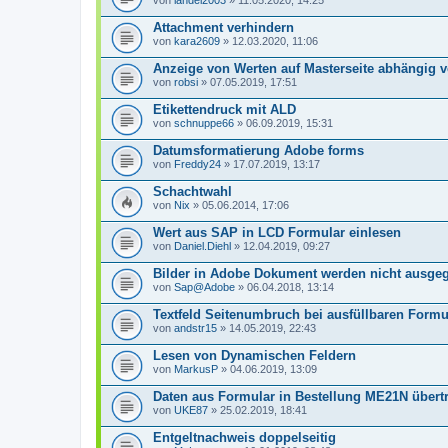
von
landei2003
» 11.05.2020, 14:25
Attachment verhindern
von
kara2609
» 12.03.2020, 11:06
Anzeige von Werten auf Masterseite abhängig v
von
robsi
» 07.05.2019, 17:51
Etikettendruck mit ALD
von
schnuppe66
» 06.09.2019, 15:31
Datumsformatierung Adobe forms
von
Freddy24
» 17.07.2019, 13:17
Schachtwahl
von
Nix
» 05.06.2014, 17:06
Wert aus SAP in LCD Formular einlesen
von
Daniel.Diehl
» 12.04.2019, 09:27
Bilder in Adobe Dokument werden nicht ausge
von
Sap@Adobe
» 06.04.2018, 13:14
Textfeld Seitenumbruch bei ausfüllbaren Formu
von
andstr15
» 14.05.2019, 22:43
Lesen von Dynamischen Feldern
von
MarkusP
» 04.06.2019, 13:09
Daten aus Formular in Bestellung ME21N übert
von
UKE87
» 25.02.2019, 18:41
Entgeltnachweis doppelseitig