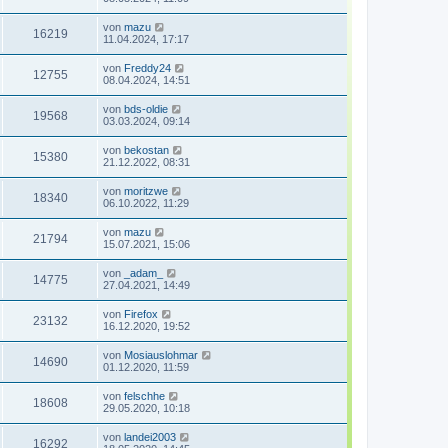
von
mazu
16219
11.04.2024, 17:17
von
Freddy24
12755
08.04.2024, 14:51
von
bds-oldie
19568
03.03.2024, 09:14
von
bekostan
15380
21.12.2022, 08:31
von
moritzwe
18340
06.10.2022, 11:29
von
mazu
21794
15.07.2021, 15:06
von
_adam_
14775
27.04.2021, 14:49
von
Firefox
23132
16.12.2020, 19:52
von
Mosiauslohmar
14690
01.12.2020, 11:59
von
felschhe
18608
29.05.2020, 10:18
von
landei2003
16292