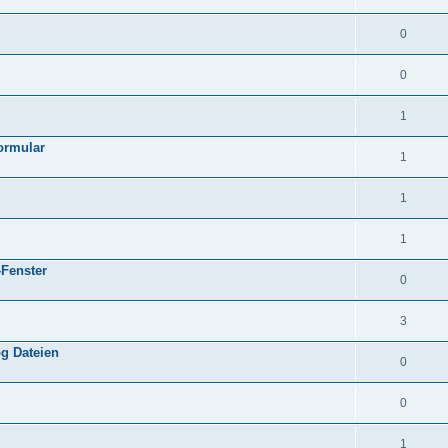
0
0
1
formular
1
1
1
-Fenster
0
3
g Dateien
0
0
1