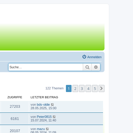
Anmelden
Suche
Erweiterte Suche
1
2
3
4
5
Nächste
122 Themen
ZUGRIFFE
LETZTER BEITRAG
von
bds-oldie
27203
28.05.2025, 15:00
von
Peter0815
6161
15.07.2024, 11:40
von
mazu
20107
08.05.2024, 11:09