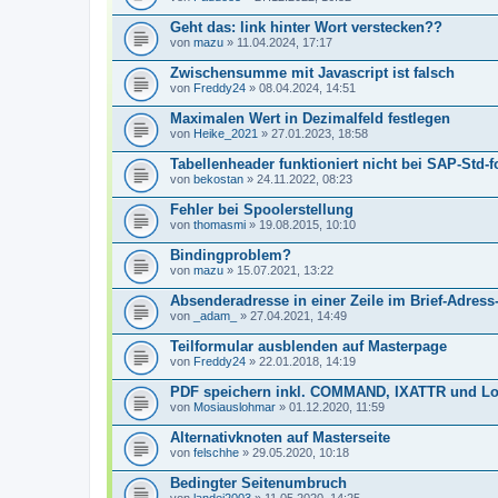
Geht das: link hinter Wort verstecken??
von
mazu
» 11.04.2024, 17:17
Zwischensumme mit Javascript ist falsch
von
Freddy24
» 08.04.2024, 14:51
Maximalen Wert in Dezimalfeld festlegen
von
Heike_2021
» 27.01.2023, 18:58
Tabellenheader funktioniert nicht bei SAP-Std-
von
bekostan
» 24.11.2022, 08:23
Fehler bei Spoolerstellung
von
thomasmi
» 19.08.2015, 10:10
Bindingproblem?
von
mazu
» 15.07.2021, 13:22
Absenderadresse in einer Zeile im Brief-Adress
von
_adam_
» 27.04.2021, 14:49
Teilformular ausblenden auf Masterpage
von
Freddy24
» 22.01.2018, 14:19
PDF speichern inkl. COMMAND, IXATTR und Lo
von
Mosiauslohmar
» 01.12.2020, 11:59
Alternativknoten auf Masterseite
von
felschhe
» 29.05.2020, 10:18
Bedingter Seitenumbruch