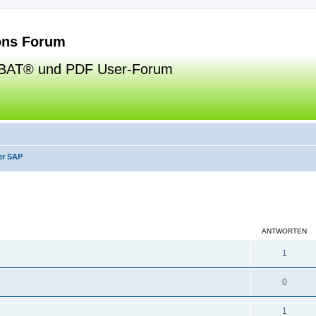
ns Forum
BAT® und PDF User-Forum
er SAP
eiterte Suche
ANTWORTEN
1
0
1