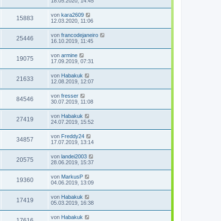
18.05.2020, 14:45
von
kara2609
15883
12.03.2020, 11:06
von
francodejaneiro
25446
16.10.2019, 11:45
von
armine
19075
17.09.2019, 07:31
von
Habakuk
21633
12.08.2019, 12:07
von
fresser
84546
30.07.2019, 11:08
von
Habakuk
27419
24.07.2019, 15:52
von
Freddy24
34857
17.07.2019, 13:14
von
landei2003
20575
28.06.2019, 15:37
von
MarkusP
19360
04.06.2019, 13:09
von
Habakuk
17419
05.03.2019, 16:38
von
Habakuk
17616