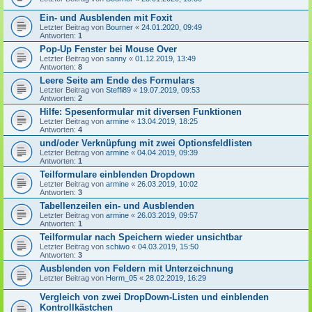
Ein- und Ausblenden mit Foxit
Letzter Beitrag von
Bourner
«
24.01.2020, 09:49
Antworten:
1
Pop-Up Fenster bei Mouse Over
Letzter Beitrag von
sanny
«
01.12.2019, 13:49
Antworten:
8
Leere Seite am Ende des Formulars
Letzter Beitrag von
Steffi89
«
19.07.2019, 09:53
Antworten:
2
Hilfe: Spesenformular mit diversen Funktionen
Letzter Beitrag von
armine
«
13.04.2019, 18:25
Antworten:
4
und/oder Verknüpfung mit zwei Optionsfeldlisten
Letzter Beitrag von
armine
«
04.04.2019, 09:39
Antworten:
1
Teilformulare einblenden Dropdown
Letzter Beitrag von
armine
«
26.03.2019, 10:02
Antworten:
3
Tabellenzeilen ein- und Ausblenden
Letzter Beitrag von
armine
«
26.03.2019, 09:57
Antworten:
1
Teilformular nach Speichern wieder unsichtbar
Letzter Beitrag von
schiwo
«
04.03.2019, 15:50
Antworten:
3
Ausblenden von Feldern mit Unterzeichnung
Letzter Beitrag von
Herm_05
«
28.02.2019, 16:29
Vergleich von zwei DropDown-Listen und einblenden
Kontrollkästchen