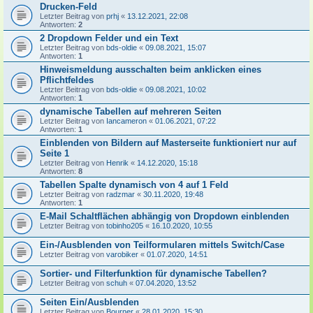
Drucken-Feld
Letzter Beitrag von
prhj
«
13.12.2021, 22:08
Antworten:
2
2 Dropdown Felder und ein Text
Letzter Beitrag von
bds-oldie
«
09.08.2021, 15:07
Antworten:
1
Hinweismeldung ausschalten beim anklicken eines
Pflichtfeldes
Letzter Beitrag von
bds-oldie
«
09.08.2021, 10:02
Antworten:
1
dynamische Tabellen auf mehreren Seiten
Letzter Beitrag von
Iancameron
«
01.06.2021, 07:22
Antworten:
1
Einblenden von Bildern auf Masterseite funktioniert nur auf
Seite 1
Letzter Beitrag von
Henrik
«
14.12.2020, 15:18
Antworten:
8
Tabellen Spalte dynamisch von 4 auf 1 Feld
Letzter Beitrag von
radzmar
«
30.11.2020, 19:48
Antworten:
1
E-Mail Schaltflächen abhängig von Dropdown einblenden
Letzter Beitrag von
tobinho205
«
16.10.2020, 10:55
Ein-/Ausblenden von Teilformularen mittels Switch/Case
Letzter Beitrag von
varobiker
«
01.07.2020, 14:51
Sortier- und Filterfunktion für dynamische Tabellen?
Letzter Beitrag von
schuh
«
07.04.2020, 13:52
Seiten Ein/Ausblenden
Letzter Beitrag von
Bourner
«
28.01.2020, 15:30