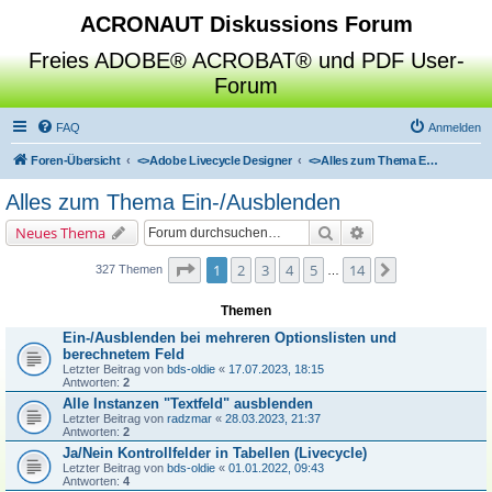
ACRONAUT Diskussions Forum
Freies ADOBE® ACROBAT® und PDF User-
Forum
FAQ
Anmelden
Foren-Übersicht
<>
Adobe Livecycle Designer
<>
Alles zum Thema Ein-/Ausblenden
Alles zum Thema Ein-/Ausblenden
Suche
Erweiterte Suche
Neues Thema
Seite
1
von
14
1
2
3
4
5
14
Nächste
327 Themen
…
Themen
Ein-/Ausblenden bei mehreren Optionslisten und
berechnetem Feld
Letzter Beitrag von
bds-oldie
«
17.07.2023, 18:15
Antworten:
2
Alle Instanzen "Textfeld" ausblenden
Letzter Beitrag von
radzmar
«
28.03.2023, 21:37
Antworten:
2
Ja/Nein Kontrollfelder in Tabellen (Livecycle)
Letzter Beitrag von
bds-oldie
«
01.01.2022, 09:43
Antworten:
4