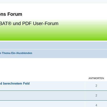
ns Forum
BAT® und PDF User-Forum
m Thema Ein-/Ausblenden
eiterte Suche
ANTWORTEN
nd berechnetem Feld
2
2
4