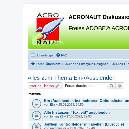
ACRONAUT Diskussio
Freies ADOBE® ACRO
Schnellzugriff
FAQ
Foren-Übersicht
<>
Adobe Livecycle Designer
<>
Alles zu
Alles zum Thema Ein-/Ausblenden
Suche
Erw
Neues Thema
THEMEN
Ein-/Ausblenden bei mehreren Optionslisten u
von
Ella
» 25.05.2023, 14:50
Alle Instanzen "Textfeld" ausblenden
von
tommy22
» 17.03.2022, 19:03
Ja/Nein Kontrollfelder in Tabellen (Livecycle)
von
ravemaster
» 19.05.2020, 17:40