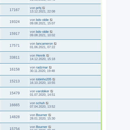
von
prhj
17167
13.12.2021, 22:08
von
bds-oldie
19324
09.08.2021, 15:07
von
bds-oldie
15917
09.08.2021, 10:02
von
Iancameron
17571
01.06.2021, 07:22
von
Henrik
33811
14.12.2020, 15:18
von
radzmar
16158
30.11.2020, 19:48
von
tobinho205
15213
16.10.2020, 10:55
von
varobiker
15479
01.07.2020, 14:51
von
schuh
16665
07.04.2020, 13:52
von
Bourner
14828
28.01.2020, 15:30
von
Bourner
15754