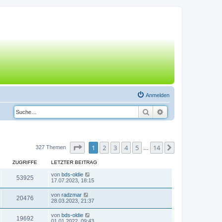
Anmelden
Suche
Erweiterte Suche
Seite
1
von
14
1
2
3
4
5
14
Nächste
327 Themen
…
ZUGRIFFE
LETZTER BEITRAG
von
bds-oldie
53925
17.07.2023, 18:15
von
radzmar
20476
28.03.2023, 21:37
von
bds-oldie
19692
01.01.2022, 09:43