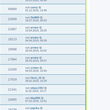
24.01.2020, 09:49
von
sanny
40669
01.12.2019, 13:49
von
Steffi89
22609
19.07.2019, 09:53
von
armine
21867
13.04.2019, 18:25
von
armine
18113
04.04.2019, 09:39
von
armine
19588
26.03.2019, 10:02
von
armine
17964
26.03.2019, 09:57
von
schiwo
21030
04.03.2019, 15:50
von
Herm_05
17019
28.02.2019, 16:29
von
tobias1982
21341
11.02.2019, 15:17
von
MayB86
16955
07.02.2019, 13:51
von
paprika
18738