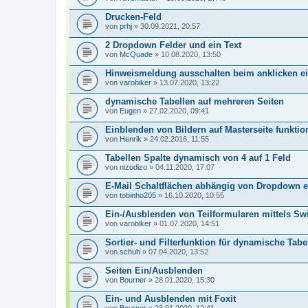
Drucken-Feld
von
prhj
» 30.09.2021, 20:57
2 Dropdown Felder und ein Text
von
McQuade
» 10.08.2020, 13:50
Hinweismeldung ausschalten beim anklicken ein
von
varobiker
» 13.07.2020, 13:22
dynamische Tabellen auf mehreren Seiten
von
Eugen
» 27.02.2020, 09:41
Einblenden von Bildern auf Masterseite funktion
von
Henrik
» 24.02.2016, 11:55
Tabellen Spalte dynamisch von 4 auf 1 Feld
von
nizodizo
» 04.11.2020, 17:07
E-Mail Schaltflächen abhängig von Dropdown 
von
tobinho205
» 16.10.2020, 10:55
Ein-/Ausblenden von Teilformularen mittels Sw
von
varobiker
» 01.07.2020, 14:51
Sortier- und Filterfunktion für dynamische Tabe
von
schuh
» 07.04.2020, 13:52
Seiten Ein/Ausblenden
von
Bourner
» 28.01.2020, 15:30
Ein- und Ausblenden mit Foxit