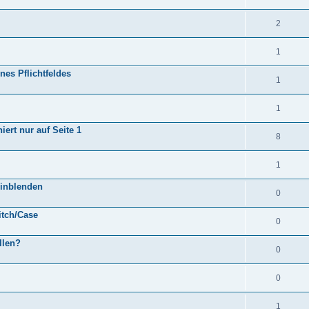
2
1
es Pflichtfeldes
1
1
iert nur auf Seite 1
8
1
einblenden
0
itch/Case
0
llen?
0
0
1