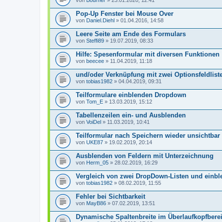
von
Bourner
» 23.01.2020, 12:41
Pop-Up Fenster bei Mouse Over
von
Daniel.Diehl
» 01.04.2016, 14:58
Leere Seite am Ende des Formulars
von
Steffi89
» 19.07.2019, 08:33
Hilfe: Spesenformular mit diversen Funktionen
von
beecee
» 11.04.2019, 11:18
und/oder Verknüpfung mit zwei Optionsfeldlist
von
tobias1982
» 04.04.2019, 09:31
Teilformulare einblenden Dropdown
von
Tom_E
» 13.03.2019, 15:12
Tabellenzeilen ein- und Ausblenden
von
VoiDel
» 11.03.2019, 10:41
Teilformular nach Speichern wieder unsichtbar
von
UKE87
» 19.02.2019, 20:14
Ausblenden von Feldern mit Unterzeichnung
von
Herm_05
» 28.02.2019, 16:29
Vergleich von zwei DropDown-Listen und einbl
von
tobias1982
» 08.02.2019, 11:55
Fehler bei Sichtbarkeit
von
MayB86
» 07.02.2019, 13:51
Dynamische Spaltenbreite im Überlaufkopfbere