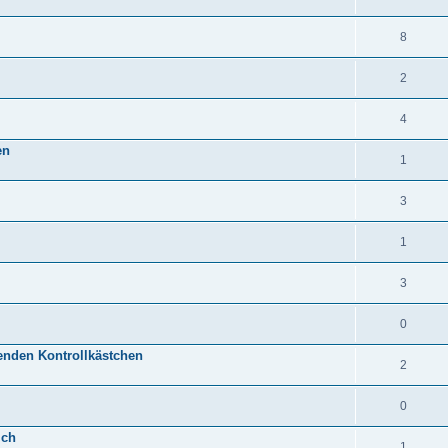
8
2
4
en
1
3
1
3
0
enden Kontrollkästchen
2
0
ich
1