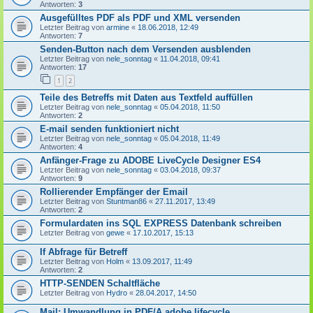
Antworten:
3
Ausgefülltes PDF als PDF und XML versenden
Letzter Beitrag von
armine
«
18.06.2018, 12:49
Antworten:
7
Senden-Button nach dem Versenden ausblenden
Letzter Beitrag von
nele_sonntag
«
11.04.2018, 09:41
Antworten:
17
1
2
Teile des Betreffs mit Daten aus Textfeld auffüllen
Letzter Beitrag von
nele_sonntag
«
05.04.2018, 11:50
Antworten:
2
E-mail senden funktioniert nicht
Letzter Beitrag von
nele_sonntag
«
05.04.2018, 11:49
Antworten:
4
Anfänger-Frage zu ADOBE LiveCycle Designer ES4
Letzter Beitrag von
nele_sonntag
«
03.04.2018, 09:37
Antworten:
9
Rollierender Empfänger der Email
Letzter Beitrag von
Stuntman86
«
27.11.2017, 13:49
Antworten:
2
Formulardaten ins SQL EXPRESS Datenbank schreiben
Letzter Beitrag von
gewe
«
17.10.2017, 15:13
If Abfrage für Betreff
Letzter Beitrag von
Holm
«
13.09.2017, 11:49
Antworten:
2
HTTP-SENDEN Schaltfläche
Letzter Beitrag von
Hydro
«
28.04.2017, 14:50
Mail: Umwandlung in PDF/A adobe lifecycle