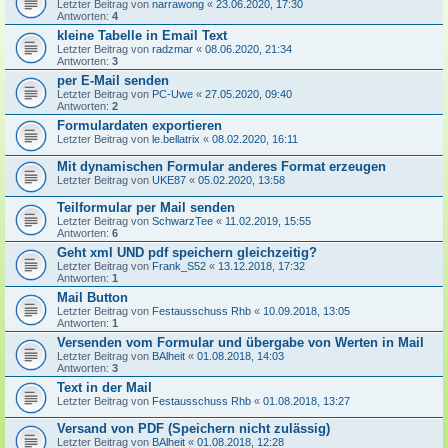
Letzter Beitrag von
narrawong
«
23.06.2020, 17:30
Antworten:
4
kleine Tabelle in Email Text
Letzter Beitrag von
radzmar
«
08.06.2020, 21:34
Antworten:
3
per E-Mail senden
Letzter Beitrag von
PC-Uwe
«
27.05.2020, 09:40
Antworten:
2
Formulardaten exportieren
Letzter Beitrag von
le.bellatrix
«
08.02.2020, 16:11
Mit dynamischen Formular anderes Format erzeugen
Letzter Beitrag von
UKE87
«
05.02.2020, 13:58
Teilformular per Mail senden
Letzter Beitrag von
SchwarzTee
«
11.02.2019, 15:55
Antworten:
6
Geht xml UND pdf speichern gleichzeitig?
Letzter Beitrag von
Frank_S52
«
13.12.2018, 17:32
Antworten:
1
Mail Button
Letzter Beitrag von
Festausschuss Rhb
«
10.09.2018, 13:05
Antworten:
1
Versenden vom Formular und übergabe von Werten in Mail
Letzter Beitrag von
BAlheit
«
01.08.2018, 14:03
Antworten:
3
Text in der Mail
Letzter Beitrag von
Festausschuss Rhb
«
01.08.2018, 13:27
Versand von PDF (Speichern nicht zulässig)
Letzter Beitrag von
BAlheit
«
01.08.2018, 12:28