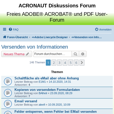
ACRONAUT Diskussions Forum
Freies ADOBE® ACROBAT® und PDF User-
Forum
FAQ
Anmelden
Foren-Übersicht
<>
Adobe Livecycle Designer
<>
Versenden von Informationen
Versenden von Informationen
Suche
Erweiterte Suche
Neues Thema
1
2
3
4
5
6
Nächste
146 Themen
Themen
Schaltfläche als eMail aber ohne Anhang
Letzter Beitrag von
E1M1
«
14.10.2020, 14:31
Antworten:
4
Kopieren von versendeten Formulardaten
Letzter Beitrag von
BAlheit
«
23.09.2020, 08:29
Antworten:
7
Email versand
Letzter Beitrag von
aleefi
«
10.09.2020, 10:09
Felder entsperren, wenn Fehler bei EMail versenden