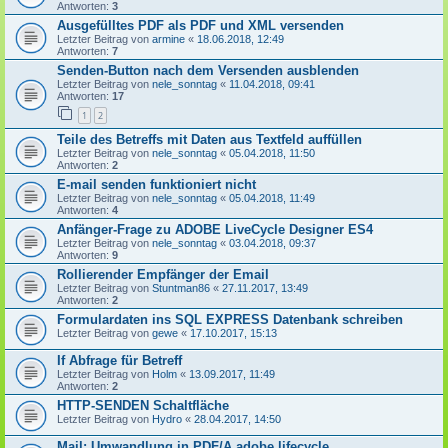
Antworten:
3
Ausgefülltes PDF als PDF und XML versenden
Letzter Beitrag von
armine
«
18.06.2018, 12:49
Antworten:
7
Senden-Button nach dem Versenden ausblenden
Letzter Beitrag von
nele_sonntag
«
11.04.2018, 09:41
Antworten:
17
1
2
Teile des Betreffs mit Daten aus Textfeld auffüllen
Letzter Beitrag von
nele_sonntag
«
05.04.2018, 11:50
Antworten:
2
E-mail senden funktioniert nicht
Letzter Beitrag von
nele_sonntag
«
05.04.2018, 11:49
Antworten:
4
Anfänger-Frage zu ADOBE LiveCycle Designer ES4
Letzter Beitrag von
nele_sonntag
«
03.04.2018, 09:37
Antworten:
9
Rollierender Empfänger der Email
Letzter Beitrag von
Stuntman86
«
27.11.2017, 13:49
Antworten:
2
Formulardaten ins SQL EXPRESS Datenbank schreiben
Letzter Beitrag von
gewe
«
17.10.2017, 15:13
If Abfrage für Betreff
Letzter Beitrag von
Holm
«
13.09.2017, 11:49
Antworten:
2
HTTP-SENDEN Schaltfläche
Letzter Beitrag von
Hydro
«
28.04.2017, 14:50
Mail: Umwandlung in PDF/A adobe lifecycle