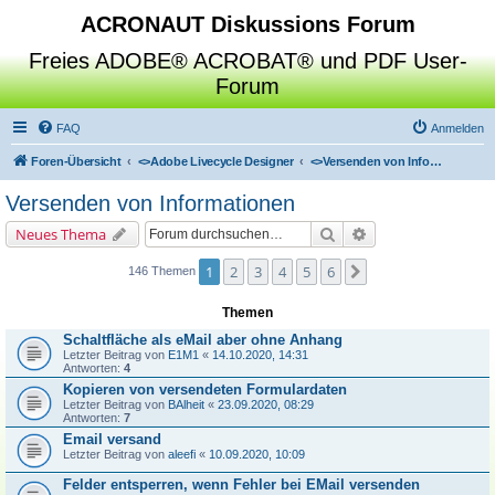
ACRONAUT Diskussions Forum
Freies ADOBE® ACROBAT® und PDF User-
Forum
FAQ
Anmelden
Foren-Übersicht
<>
Adobe Livecycle Designer
<>
Versenden von Informationen
Versenden von Informationen
Suche
Erweiterte Suche
Neues Thema
1
2
3
4
5
6
Nächste
146 Themen
Themen
Schaltfläche als eMail aber ohne Anhang
Letzter Beitrag von
E1M1
«
14.10.2020, 14:31
Antworten:
4
Kopieren von versendeten Formulardaten
Letzter Beitrag von
BAlheit
«
23.09.2020, 08:29
Antworten:
7
Email versand
Letzter Beitrag von
aleefi
«
10.09.2020, 10:09
Felder entsperren, wenn Fehler bei EMail versenden