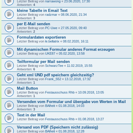
Letzter Beitrag von
narrawong
«
23.06.2020, 17:30
Antworten:
4
kleine Tabelle in Email Text
Letzter Beitrag von
radzmar
«
08.06.2020, 21:34
Antworten:
3
per E-Mail senden
Letzter Beitrag von
PC-Uwe
«
27.05.2020, 09:40
Antworten:
2
Formulardaten exportieren
Letzter Beitrag von
le.bellatrix
«
08.02.2020, 16:11
Mit dynamischen Formular anderes Format erzeugen
Letzter Beitrag von
UKE87
«
05.02.2020, 13:58
Teilformular per Mail senden
Letzter Beitrag von
SchwarzTee
«
11.02.2019, 15:55
Antworten:
6
Geht xml UND pdf speichern gleichzeitig?
Letzter Beitrag von
Frank_S52
«
13.12.2018, 17:32
Antworten:
1
Mail Button
Letzter Beitrag von
Festausschuss Rhb
«
10.09.2018, 13:05
Antworten:
1
Versenden vom Formular und übergabe von Werten in Mail
Letzter Beitrag von
BAlheit
«
01.08.2018, 14:03
Antworten:
3
Text in der Mail
Letzter Beitrag von
Festausschuss Rhb
«
01.08.2018, 13:27
Versand von PDF (Speichern nicht zulässig)
Letzter Beitrag von
BAlheit
«
01.08.2018, 12:28