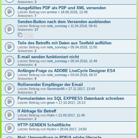
Antworten:
3
Ausgefülltes PDF als PDF und XML versenden
Letzter Beitrag von
armine
«
18.06.2018, 12:49
Antworten:
7
Senden-Button nach dem Versenden ausblenden
Letzter Beitrag von
nele_sonntag
«
11.04.2018, 09:41
Antworten:
17
1
2
Teile des Betreffs mit Daten aus Textfeld auffüllen
Letzter Beitrag von
nele_sonntag
«
05.04.2018, 11:50
Antworten:
2
E-mail senden funktioniert nicht
Letzter Beitrag von
nele_sonntag
«
05.04.2018, 11:49
Antworten:
4
Anfänger-Frage zu ADOBE LiveCycle Designer ES4
Letzter Beitrag von
nele_sonntag
«
03.04.2018, 09:37
Antworten:
9
Rollierender Empfänger der Email
Letzter Beitrag von
Stuntman86
«
27.11.2017, 13:49
Antworten:
2
Formulardaten ins SQL EXPRESS Datenbank schreiben
Letzter Beitrag von
gewe
«
17.10.2017, 15:13
If Abfrage für Betreff
Letzter Beitrag von
Holm
«
13.09.2017, 11:49
Antworten:
2
HTTP-SENDEN Schaltfläche
Letzter Beitrag von
Hydro
«
28.04.2017, 14:50
Mail: Umwandlung in PDF/A adobe lifecycle