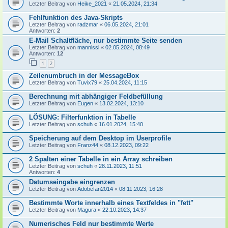
Letzter Beitrag von
Heike_2021
«
21.05.2024, 21:34
Fehlfunktion des Java-Skripts
Letzter Beitrag von
radzmar
«
06.05.2024, 21:01
Antworten:
2
E-Mail Schaltfläche, nur bestimmte Seite senden
Letzter Beitrag von
mannissl
«
02.05.2024, 08:49
Antworten:
12
1
2
Zeilenumbruch in der MessageBox
Letzter Beitrag von
Tuvix79
«
25.04.2024, 11:15
Berechnung mit abhängiger Feldbefüllung
Letzter Beitrag von
Eugen
«
13.02.2024, 13:10
LÖSUNG: Filterfunktion in Tabelle
Letzter Beitrag von
schuh
«
16.01.2024, 15:40
Speicherung auf dem Desktop im Userprofile
Letzter Beitrag von
Franz44
«
08.12.2023, 09:22
2 Spalten einer Tabelle in ein Array schreiben
Letzter Beitrag von
schuh
«
28.11.2023, 11:51
Antworten:
4
Datumseingabe eingrenzen
Letzter Beitrag von
Adobefan2014
«
08.11.2023, 16:28
Bestimmte Worte innerhalb eines Textfeldes in "fett"
Letzter Beitrag von
Magura
«
22.10.2023, 14:37
Numerisches Feld nur bestimmte Werte