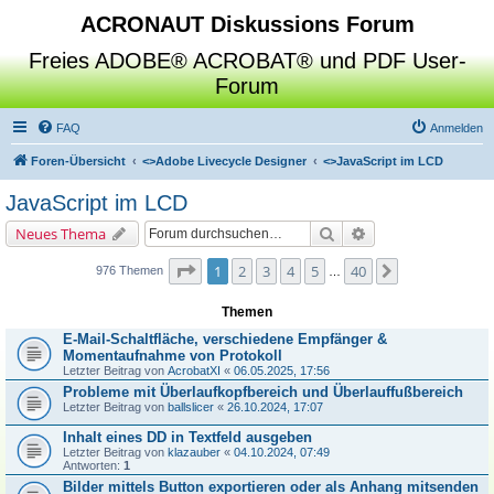
ACRONAUT Diskussions Forum
Freies ADOBE® ACROBAT® und PDF User-
Forum
FAQ
Anmelden
Foren-Übersicht
<>
Adobe Livecycle Designer
<>
JavaScript im LCD
JavaScript im LCD
Suche
Erweiterte Suche
Neues Thema
Seite
1
von
40
1
2
3
4
5
40
Nächste
976 Themen
…
Themen
E-Mail-Schaltfläche, verschiedene Empfänger &
Momentaufnahme von Protokoll
Letzter Beitrag von
AcrobatXI
«
06.05.2025, 17:56
Probleme mit Überlaufkopfbereich und Überlauffußbereich
Letzter Beitrag von
ballslicer
«
26.10.2024, 17:07
Inhalt eines DD in Textfeld ausgeben
Letzter Beitrag von
klazauber
«
04.10.2024, 07:49
Antworten:
1
Bilder mittels Button exportieren oder als Anhang mitsenden