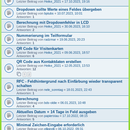
Letzter Beitrag von
Heike_2021
«
17.10.2023, 19:16
Dropdown sollte Werte eines Feldes übergeben
Letzter Beitrag von
bptubs
«
10.07.2023, 10:01
Antworten:
1
Berechnung mit Dropdownfehler in LCD
Letzter Beitrag von
Heike_2021
«
30.06.2023, 16:10
Antworten:
2
Nummerierung im Teilformular
Letzter Beitrag von
radzmar
«
19.06.2023, 20:23
Antworten:
1
QR Code für Visitenkarten
Letzter Beitrag von
Heike_2021
«
09.06.2023, 18:57
Antworten:
6
QR Code aus Kontaktdaten erstellen
Letzter Beitrag von
Heike_2021
«
12.05.2023, 13:53
Antworten:
12
1
2
RFC - Feldhintergrund nach Einfärbung wieder transparent
schalten
Letzter Beitrag von
nele_sonntag
«
18.01.2023, 22:43
Antworten:
1
Berechnung
Letzter Beitrag von
bds-oldie
«
06.01.2023, 10:48
Antworten:
4
Aktuelles Datum + 14 Tage in Feld ausgeben
Letzter Beitrag von
papierstau
«
17.10.2022, 08:15
Antworten:
5
Minimal Zeichen-Eingabe erforderlich
Letzter Beitrag von
ellipirelli
«
06.10.2022, 09:31