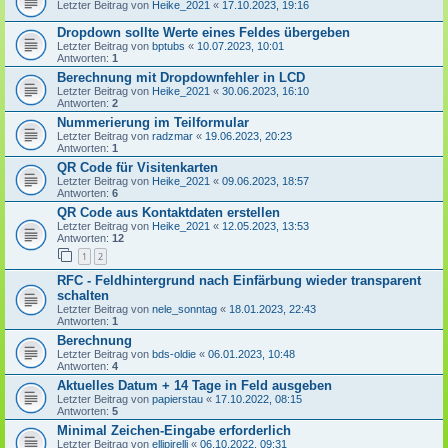
Letzter Beitrag von
Heike_2021
«
17.10.2023, 19:16
Dropdown sollte Werte eines Feldes übergeben
Letzter Beitrag von
bptubs
«
10.07.2023, 10:01
Antworten:
1
Berechnung mit Dropdownfehler in LCD
Letzter Beitrag von
Heike_2021
«
30.06.2023, 16:10
Antworten:
2
Nummerierung im Teilformular
Letzter Beitrag von
radzmar
«
19.06.2023, 20:23
Antworten:
1
QR Code für Visitenkarten
Letzter Beitrag von
Heike_2021
«
09.06.2023, 18:57
Antworten:
6
QR Code aus Kontaktdaten erstellen
Letzter Beitrag von
Heike_2021
«
12.05.2023, 13:53
Antworten:
12
1
2
RFC - Feldhintergrund nach Einfärbung wieder transparent
schalten
Letzter Beitrag von
nele_sonntag
«
18.01.2023, 22:43
Antworten:
1
Berechnung
Letzter Beitrag von
bds-oldie
«
06.01.2023, 10:48
Antworten:
4
Aktuelles Datum + 14 Tage in Feld ausgeben
Letzter Beitrag von
papierstau
«
17.10.2022, 08:15
Antworten:
5
Minimal Zeichen-Eingabe erforderlich
Letzter Beitrag von
ellipirelli
«
06.10.2022, 09:31