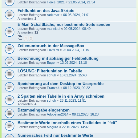
Letzter Beitrag von
Heike_2021
«
21.05.2024, 21:34
Fehlfunktion des Java-Skripts
Letzter Beitrag von
radzmar
«
06.05.2024, 21:01
Antworten:
2
E-Mail Schaltfläche, nur bestimmte Seite senden
Letzter Beitrag von
mannissl
«
02.05.2024, 08:49
Antworten:
12
1
2
Zeilenumbruch in der MessageBox
Letzter Beitrag von
Tuvix79
«
25.04.2024, 11:15
Berechnung mit abhängiger Feldbefüllung
Letzter Beitrag von
Eugen
«
13.02.2024, 13:10
LÖSUNG: Filterfunktion in Tabelle
Letzter Beitrag von
schuh
«
16.01.2024, 15:40
Speicherung auf dem Desktop im Userprofile
Letzter Beitrag von
Franz44
«
08.12.2023, 09:22
2 Spalten einer Tabelle in ein Array schreiben
Letzter Beitrag von
schuh
«
28.11.2023, 11:51
Antworten:
4
Datumseingabe eingrenzen
Letzter Beitrag von
Adobefan2014
«
08.11.2023, 16:28
Bestimmte Worte innerhalb eines Textfeldes in "fett"
Letzter Beitrag von
Magura
«
22.10.2023, 14:37
Numerisches Feld nur bestimmte Werte