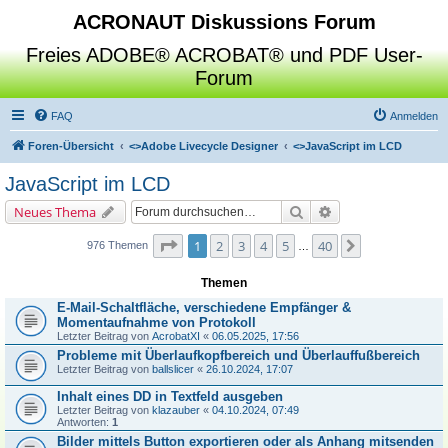
ACRONAUT Diskussions Forum
Freies ADOBE® ACROBAT® und PDF User-
Forum
FAQ
Anmelden
Foren-Übersicht
<>
Adobe Livecycle Designer
<>
JavaScript im LCD
JavaScript im LCD
Suche
Erweiterte Suche
Neues Thema
Seite
1
von
40
1
2
3
4
5
40
Nächste
976 Themen
…
Themen
E-Mail-Schaltfläche, verschiedene Empfänger &
Momentaufnahme von Protokoll
Letzter Beitrag von
AcrobatXI
«
06.05.2025, 17:56
Probleme mit Überlaufkopfbereich und Überlauffußbereich
Letzter Beitrag von
ballslicer
«
26.10.2024, 17:07
Inhalt eines DD in Textfeld ausgeben
Letzter Beitrag von
klazauber
«
04.10.2024, 07:49
Antworten:
1
Bilder mittels Button exportieren oder als Anhang mitsenden