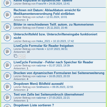
Keine Kopfzeile in dynamischer Tabelle
Letzter Beitrag von
Franz44
«
24.06.2024, 13:41
Rechnen mit Datum: Ablaufdatum erreicht für
Medikamentenverordnung Feld einfärben
Letzter Beitrag von
schuh
«
12.01.2024, 10:01
Antworten:
3
Bilder in verschiedenen Teilf. autom. zu Nummerieren
Letzter Beitrag von
Forest
«
25.11.2023, 15:46
Unterschriftsfeld bzw. Unterschrifteneingabe funktioniert
nicht
Letzter Beitrag von
Heike_2021
«
10.10.2023, 17:42
LiveCycle Formular für Reader freigeben
Letzter Beitrag von
Henrik
«
12.07.2023, 06:51
Antworten:
18
1
2
LiveCycle Formular - Fehler nach Speicher für Reader
Letzter Beitrag von
radzmar
«
01.07.2023, 19:39
Antworten:
1
Drucken von dynamischen Formularen bei Seitenerweiterung
Letzter Beitrag von
radzmar
«
16.05.2023, 20:33
Antworten:
4
Dropdown Menü Bildfeld auswahl
Letzter Beitrag von
Smithwicks
«
09.05.2023, 22:55
Antworten:
2
Text von Zelle bei Seitenumbruch übernehmen!
Letzter Beitrag von
radzmar
«
27.03.2023, 22:21
Antworten:
1
Dropdown Liste sortieren ?