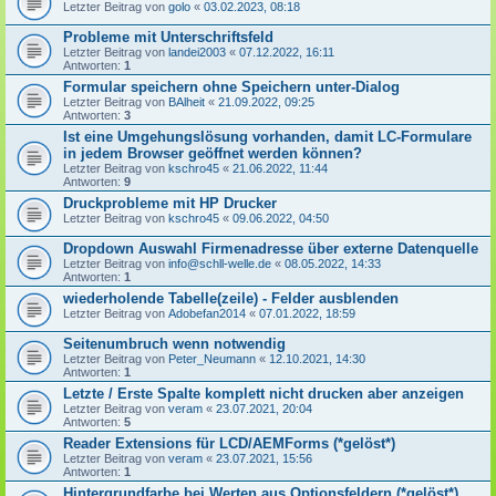
Letzter Beitrag von
golo
«
03.02.2023, 08:18
Probleme mit Unterschriftsfeld
Letzter Beitrag von
landei2003
«
07.12.2022, 16:11
Antworten:
1
Formular speichern ohne Speichern unter-Dialog
Letzter Beitrag von
BAlheit
«
21.09.2022, 09:25
Antworten:
3
Ist eine Umgehungslösung vorhanden, damit LC-Formulare
in jedem Browser geöffnet werden können?
Letzter Beitrag von
kschro45
«
21.06.2022, 11:44
Antworten:
9
Druckprobleme mit HP Drucker
Letzter Beitrag von
kschro45
«
09.06.2022, 04:50
Dropdown Auswahl Firmenadresse über externe Datenquelle
Letzter Beitrag von
info@schll-welle.de
«
08.05.2022, 14:33
Antworten:
1
wiederholende Tabelle(zeile) - Felder ausblenden
Letzter Beitrag von
Adobefan2014
«
07.01.2022, 18:59
Seitenumbruch wenn notwendig
Letzter Beitrag von
Peter_Neumann
«
12.10.2021, 14:30
Antworten:
1
Letzte / Erste Spalte komplett nicht drucken aber anzeigen
Letzter Beitrag von
veram
«
23.07.2021, 20:04
Antworten:
5
Reader Extensions für LCD/AEMForms (*gelöst*)
Letzter Beitrag von
veram
«
23.07.2021, 15:56
Antworten:
1
Hintergrundfarbe bei Werten aus Optionsfeldern (*gelöst*)