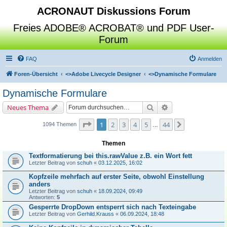
ACRONAUT Diskussions Forum
Freies ADOBE® ACROBAT® und PDF User-
Forum
FAQ
Anmelden
Foren-Übersicht
<>
Adobe Livecycle Designer
<>
Dynamische Formulare
Dynamische Formulare
Suche
Erweiterte Suche
Neues Thema
Seite
1
von
44
1
2
3
4
5
44
Nächste
1094 Themen
…
Themen
Textformatierung bei this.rawValue z.B. ein Wort fett
Letzter Beitrag von
schuh
«
03.12.2025, 16:02
Kopfzeile mehrfach auf erster Seite, obwohl Einstellung
anders
Letzter Beitrag von
schuh
«
18.09.2024, 09:49
Antworten:
5
Gesperrte DropDown entsperrt sich nach Texteingabe
Letzter Beitrag von
Gerhild.Krauss
«
06.09.2024, 18:48