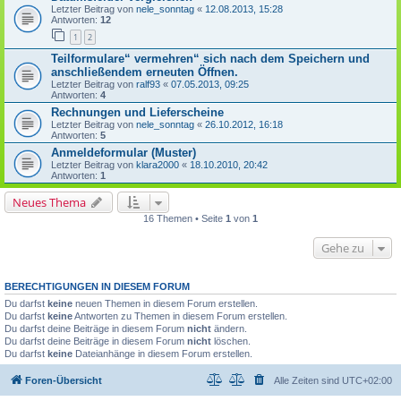
Letzter Beitrag von
nele_sonntag
«
12.08.2013, 15:28
Antworten:
12
1
2
Teilformulare“ vermehren“ sich nach dem Speichern und
anschließendem erneuten Öffnen.
Letzter Beitrag von
ralf93
«
07.05.2013, 09:25
Antworten:
4
Rechnungen und Lieferscheine
Letzter Beitrag von
nele_sonntag
«
26.10.2012, 16:18
Antworten:
5
Anmeldeformular (Muster)
Letzter Beitrag von
klara2000
«
18.10.2010, 20:42
Antworten:
1
Neues Thema
16 Themen • Seite
1
von
1
Gehe zu
BERECHTIGUNGEN IN DIESEM FORUM
Du darfst
keine
neuen Themen in diesem Forum erstellen.
Du darfst
keine
Antworten zu Themen in diesem Forum erstellen.
Du darfst deine Beiträge in diesem Forum
nicht
ändern.
Du darfst deine Beiträge in diesem Forum
nicht
löschen.
Du darfst
keine
Dateianhänge in diesem Forum erstellen.
Foren-Übersicht
Alle Zeiten sind
UTC+02:00