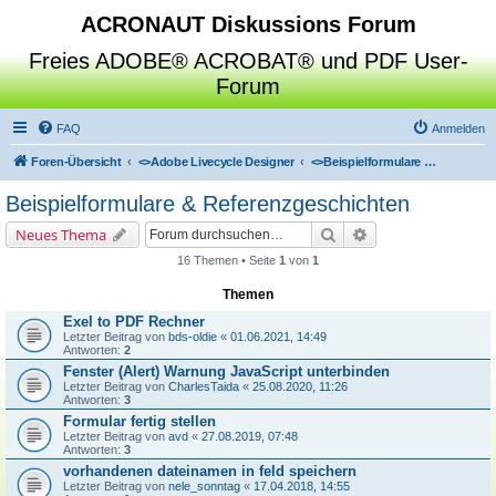
ACRONAUT Diskussions Forum
Freies ADOBE® ACROBAT® und PDF User-
Forum
FAQ
Anmelden
Foren-Übersicht
<>
Adobe Livecycle Designer
<>
Beispielformulare & Referenzgeschichten
Beispielformulare & Referenzgeschichten
Suche
Erweiterte Suche
Neues Thema
16 Themen • Seite
1
von
1
Themen
Exel to PDF Rechner
Letzter Beitrag von
bds-oldie
«
01.06.2021, 14:49
Antworten:
2
Fenster (Alert) Warnung JavaScript unterbinden
Letzter Beitrag von
CharlesTaida
«
25.08.2020, 11:26
Antworten:
3
Formular fertig stellen
Letzter Beitrag von
avd
«
27.08.2019, 07:48
Antworten:
3
vorhandenen dateinamen in feld speichern
Letzter Beitrag von
nele_sonntag
«
17.04.2018, 14:55