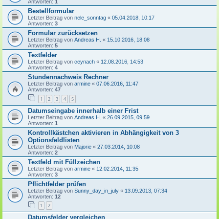
Antworten:
1
Bestellformular
Letzter Beitrag von
nele_sonntag
«
05.04.2018, 10:17
Antworten:
3
Formular zurücksetzen
Letzter Beitrag von
Andreas H.
«
15.10.2016, 18:08
Antworten:
5
Textfelder
Letzter Beitrag von
ceynach
«
12.08.2016, 14:53
Antworten:
4
Stundennachweis Rechner
Letzter Beitrag von
armine
«
07.06.2016, 11:47
Antworten:
47
1
2
3
4
5
Datumseingabe innerhalb einer Frist
Letzter Beitrag von
Andreas H.
«
26.09.2015, 09:59
Antworten:
1
Kontrollkästchen aktivieren in Abhängigkeit von 3
Optionsfeldlisten
Letzter Beitrag von
Majorie
«
27.03.2014, 10:08
Antworten:
2
Textfeld mit Füllzeichen
Letzter Beitrag von
armine
«
12.02.2014, 11:35
Antworten:
3
Pflichtfelder prüfen
Letzter Beitrag von
Sunny_day_in_july
«
13.09.2013, 07:34
Antworten:
12
1
2
Datumsfelder vergleichen