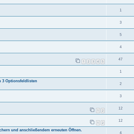
1
3
5
4
47
1
2
3
4
5
1
 3 Optionsfeldlisten
2
3
12
1
2
12
1
2
chern und anschließendem erneuten Öffnen.
4