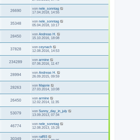
von
nele_sonntag
26690
17.04.2018, 14:55
von
nele_sonntag
35348
05.04.2018, 10:17
von
Andreas H.
28450
15.10.2016, 18:08
von
ceynach
37828
12.08.2016, 14:53
von
armine
234289
07.06.2016, 11:47
von
Andreas H.
28994
26.09.2015, 09:59
von
Majorie
28263
27.03.2014, 10:08
von
armine
26450
12.02.2014, 11:35
von
Sunny_day_in_july
53079
13.09.2013, 07:34
von
nele_sonntag
46774
12.08.2013, 15:28
von
ralf93
30349