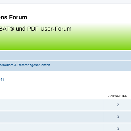
ns Forum
BAT® und PDF User-Forum
formulare & Referenzgeschichten
en
eiterte Suche
ANTWORTEN
2
3
3