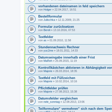
vorhandenen dateinamen in feld speichern
von
Holger
» 22.04.2017, 16:51
Bestellformular
von
Julischka
» 12.11.2009, 21:25
Formular zurücksetzen
von
Bereli
» 13.10.2016, 07:53
Textfelder
von
as
» 01.09.2010, 11:58
Stundennachweis Rechner
von
yuc2me
» 18.01.2011, 14:33
Datumseingabe innerhalb einer Frist
von
MaReh
» 25.09.2015, 11:19
Kontrollkästchen aktivieren in Abhängigkeit von
von
Majorie
» 26.03.2014, 18:35
Textfeld mit Füllzeichen
von
Majorie
» 10.02.2014, 10:16
Pflichtfelder prüfen
von
Majorie
» 27.08.2013, 15:38
Datumsfelder vergleichen
von
nele_sonntag
» 12.08.2013, 13:06
Teilformulare“ vermehren“ sich nach dem Spei