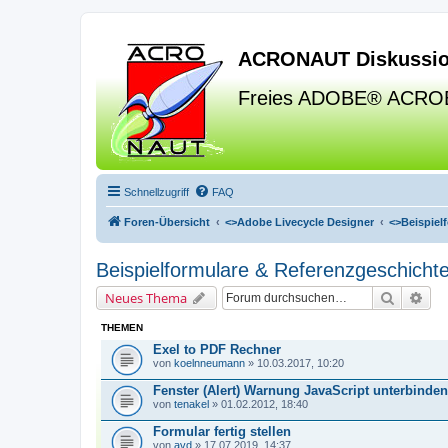
ACRONAUT Diskussio
Freies ADOBE® ACRO
Schnellzugriff
FAQ
Foren-Übersicht
<>
Adobe Livecycle Designer
<>
Beispiel
Beispielformulare & Referenzgeschicht
Suche
Erw
Neues Thema
THEMEN
Exel to PDF Rechner
von
koelnneumann
» 10.03.2017, 10:20
Fenster (Alert) Warnung JavaScript unterbinden
von
tenakel
» 01.02.2012, 18:40
Formular fertig stellen
von
avd
» 17.07.2019, 14:37