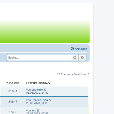
Anmelden
Suche
Erweiterte Suche
16 Themen • Seite
1
von
1
ZUGRIFFE
LETZTER BEITRAG
von
bds-oldie
81634
01.06.2021, 14:49
von
CharlesTaida
34647
25.08.2020, 11:26
von
avd
27460
27.08.2019, 07:48