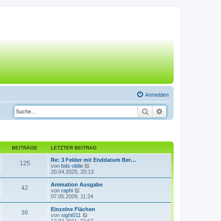
Anmelden
Suche
Erweiterte Suche
BEITRÄGE
LETZTER BEITRAG
Re: 3 Felder mit Enddatum Ber…
125
N
von
bds-oldie
e
20.04.2025, 20:13
u
e
Animation Ausgabe
42
s
N
von
raphi
t
e
07.05.2009, 11:24
e
u
r
e
Einzelne Flächen
36
B
s
N
von
sight011
e
t
e