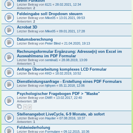
Wenn Funktion
Letzter Beitrag von
li121
«
28.02.2021, 12:34
Antworten:
2
Feldeingabe soll Dropdown steuern
Letzter Beitrag von
Mike05
«
13.01.2021, 09:53
Antworten:
2
Acrobat 3D
Letzter Beitrag von
Mike05
«
09.01.2021, 17:28
Datumsberechnung
Letzter Beitrag von
Peter Blind
«
21.04.2020, 19:13
Rechnungsformular Ergänzung: Adresse(n) von Excel im
Auswahlmenu im PDF Formular
Letzter Beitrag von
sentinal1
«
28.08.2019, 13:09
Antworten:
1
Anfrage Überarbeitung komplexes LCD Formular
Letzter Beitrag von
KKD
«
18.02.2019, 10:52
Dienstleistungsanfrage - Erstellung eines PDF Formulars
Letzter Beitrag von
hjthyen
«
05.11.2018, 12:06
Psychologischer Fragebogen PDF > "Maske"
Letzter Beitrag von
DMR
«
13.02.2017, 22:40
Antworten:
18
1
2
Stellenangebot LiveCycle, 6-9 Monate, ab sofort
Letzter Beitrag von
Hayder
«
07.08.2016, 10:37
Antworten:
1
Feldwiederholung
Letzter Beitrag von
Formulare
«
09.12.2015, 10:36