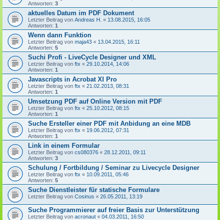
Antworten:
3
aktuelles Datum im PDF Dokument
Letzter Beitrag von
Andreas H.
«
13.08.2015, 16:05
Antworten:
1
Wenn dann Funktion
Letzter Beitrag von
maja43
«
13.04.2015, 16:11
Antworten:
5
Suchi Profi - LiveCycle Designer und XML
Letzter Beitrag von
ftx
«
29.10.2014, 14:06
Antworten:
1
Javascripts in Acrobat XI Pro
Letzter Beitrag von
ftx
«
21.02.2013, 08:31
Antworten:
1
Umsetzung PDF auf Online Version mit PDF
Letzter Beitrag von
ftx
«
25.10.2012, 08:15
Antworten:
1
Suche Ersteller einer PDF mit Anbidung an eine MDB
Letzter Beitrag von
ftx
«
19.06.2012, 07:31
Antworten:
1
Link in einem Formular
Letzter Beitrag von
cs080376
«
28.12.2011, 09:11
Antworten:
3
Schulung / Fortbildung / Seminar zu Livecycle Designer
Letzter Beitrag von
ftx
«
10.09.2011, 05:46
Antworten:
5
Suche Dienstleister für statische Formulare
Letzter Beitrag von
Cosinus
«
26.05.2011, 13:19
Suche Programmierer auf freier Basis zur Unterstützung
Letzter Beitrag von
acronaut
«
04.03.2011, 16:50