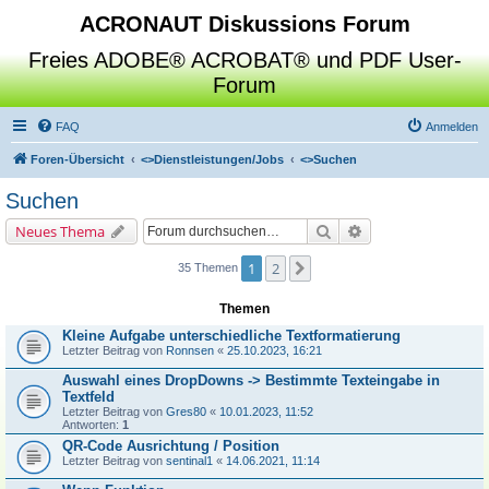
ACRONAUT Diskussions Forum
Freies ADOBE® ACROBAT® und PDF User-
Forum
FAQ
Anmelden
Foren-Übersicht
<>
Dienstleistungen/Jobs
<>
Suchen
Suchen
Suche
Erweiterte Suche
Neues Thema
1
2
Nächste
35 Themen
Themen
Kleine Aufgabe unterschiedliche Textformatierung
Letzter Beitrag von
Ronnsen
«
25.10.2023, 16:21
Auswahl eines DropDowns -> Bestimmte Texteingabe in
Textfeld
Letzter Beitrag von
Gres80
«
10.01.2023, 11:52
Antworten:
1
QR-Code Ausrichtung / Position
Letzter Beitrag von
sentinal1
«
14.06.2021, 11:14