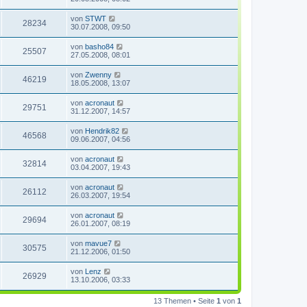
von
STWT
28234
30.07.2008, 09:50
von
basho84
25507
27.05.2008, 08:01
von
Zwenny
46219
18.05.2008, 13:07
von
acronaut
29751
31.12.2007, 14:57
von
Hendrik82
46568
09.06.2007, 04:56
von
acronaut
32814
03.04.2007, 19:43
von
acronaut
26112
26.03.2007, 19:54
von
acronaut
29694
26.01.2007, 08:19
von
mavue7
30575
21.12.2006, 01:50
von
Lenz
26929
13.10.2006, 03:33
13 Themen • Seite
1
von
1