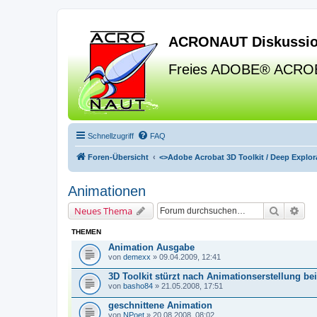
ACRONAUT Diskussio
Freies ADOBE® ACRO
Schnellzugriff
FAQ
Foren-Übersicht
<>
Adobe Acrobat 3D Toolkit / Deep Explora
Animationen
Suche
Erw
Neues Thema
THEMEN
Animation Ausgabe
von
demexx
» 09.04.2009, 12:41
3D Toolkit stürzt nach Animationserstellung b
von
basho84
» 21.05.2008, 17:51
geschnittene Animation
von
NPoet
» 20.08.2008, 08:02