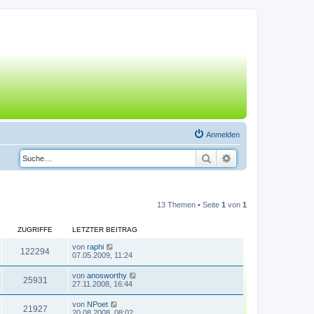
Anmelden
Suche
Erweiterte Suche
13 Themen • Seite
1
von
1
ZUGRIFFE
LETZTER BEITRAG
von
raphi
122294
07.05.2009, 11:24
von
anosworthy
25931
27.11.2008, 16:44
von
NPoet
21927
20.08.2008, 08:02