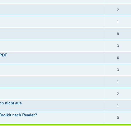
2
1
8
3
 PDF
6
3
1
2
on nicht aus
1
Toolkit nach Reader?
0