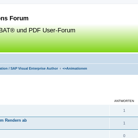
ns Forum
BAT® und PDF User-Forum
tion / SAP Visual Enterprise Author
<>
Animationen
eiterte Suche
ANTWORTEN
1
eim Rendern ab
1
0