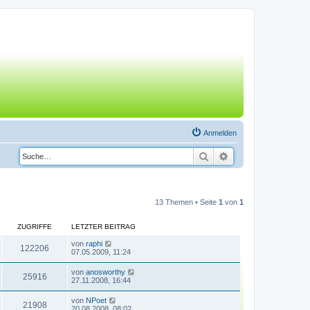
Anmelden
Suche
Erweiterte Suche
13 Themen • Seite
1
von
1
ZUGRIFFE
LETZTER BEITRAG
von
raphi
122206
07.05.2009, 11:24
von
anosworthy
25916
27.11.2008, 16:44
von
NPoet
21908
20.08.2008, 08:02