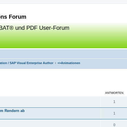
ns Forum
BAT® und PDF User-Forum
tion / SAP Visual Enterprise Author
<>
Animationen
eiterte Suche
ANTWORTEN
1
eim Rendern ab
1
0