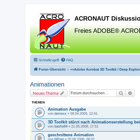
ACRONAUT Diskussio
Freies ADOBE® ACRO
Schnellzugriff
FAQ
Foren-Übersicht
<>
Adobe Acrobat 3D Toolkit / Deep Explora
Animationen
Suche
Erw
Neues Thema
THEMEN
Animation Ausgabe
von
demexx
» 09.04.2009, 12:41
3D Toolkit stürzt nach Animationserstellung b
von
basho84
» 21.05.2008, 17:51
geschnittene Animation
von
NPoet
» 20.08.2008, 08:02