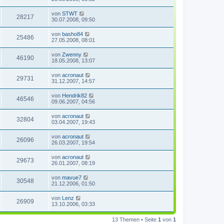
von
STWT
28217
30.07.2008, 09:50
von
basho84
25486
27.05.2008, 08:01
von
Zwenny
46190
18.05.2008, 13:07
von
acronaut
29731
31.12.2007, 14:57
von
Hendrik82
46546
09.06.2007, 04:56
von
acronaut
32804
03.04.2007, 19:43
von
acronaut
26096
26.03.2007, 19:54
von
acronaut
29673
26.01.2007, 08:19
von
mavue7
30548
21.12.2006, 01:50
von
Lenz
26909
13.10.2006, 03:33
13 Themen • Seite
1
von
1