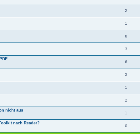
2
1
8
3
 PDF
6
3
1
2
on nicht aus
1
Toolkit nach Reader?
0